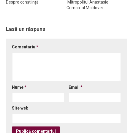
Despre conștiință
Mitropolitul Anastasie
Crimca al Moldovei
Ortodox în diaspora
Evenimente
Lasă un răspuns
Biserici și mănăstiri
Viață curată
Comentariu
*
Nevoințe contemporane
Familia de azi
Casa curată
Adicții și vindecări
Nume
*
Email
*
Gadgeturi cu două tăișuri
Bucătărie biblică
Site web
Interviuri
Puncte de Vedere