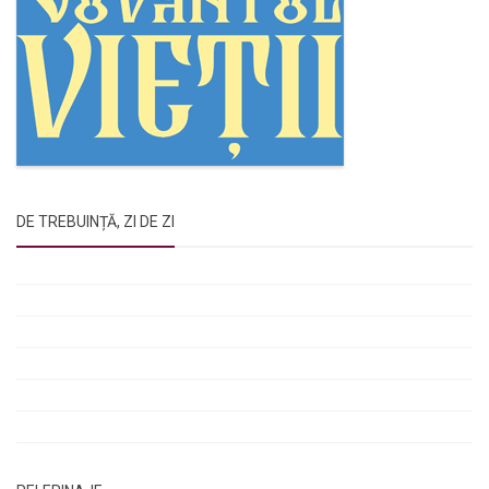
DE TREBUINȚĂ, ZI DE ZI
Rugăciunile Sfintei Treimi
Rugăciunea Sfântului Efrem Sirul
Rugăciune pentru luminarea minții copiilor
Rugăciuni de lăsare în voia Domnului
Rugăciuni de mulțumire
Rugăciuni către Sfânta Cuvioasă Parascheva