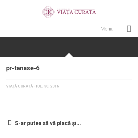
Meniu
Home
Cultură creștină
Pateric Atonit
pr-tanase-6
Istoria Bisericii
Cenaclu creștin
VIAȚĂ CURATĂ · IUL. 30, 2016
Artă sacră
Noi și Biserica
Rânduieli liturgice
S-ar putea să vă placă și...
Predici și cateheze
Pelerinaje