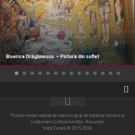
Biserica Drăgănescu – Pictura din suflet
Home
Cultură creștină
Proiect media realizat de catre un grup de initiativa ortodox in
colaborare cu Biserica Alba - Bucuresti.
Pateric Atonit
Viață Curată © 2015-2026.
Istoria Bisericii