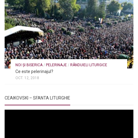
NOI ȘI BISERICA
/
PELERINAJE
/
RÂNDUIELI LITURGICE
Ce este pelerinajul?
OCT. 12, 2018
CEAIKOVSKI – SFANTA LITURGHIE