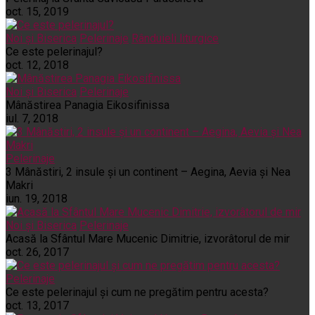
oct. 15, 2019
Noi și Biserica
Pelerinaje
Rânduieli liturgice
Ce este pelerinajul?
oct. 12, 2018
Noi și Biserica
Pelerinaje
Mânăstirea Panagia Eikosifinissa
iul. 7, 2018
Pelerinaje
3 Mânăstiri, 2 insule și un continent – Aegina, Aevia și Nea
Makri
iun. 19, 2018
Noi și Biserica
Pelerinaje
Acasă la Sfântul Mare Mucenic Dimitrie, izvorâtorul de mir
oct. 26, 2017
Pelerinaje
Ce este pelerinajul şi cum ne pregătim pentru acesta?
oct. 13, 2017