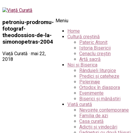
Meniu
petroniu-prodromu-
fotograf-
Home
theodossios-de-la-
Cultură creștină
simonopetras-2004
Pateric Atonit
Istoria Bisericii
Viață Curată · mai 22,
Cenaclu creștin
2018
Artă sacră
Noi și Biserica
Rânduieli liturgice
Predici și cateheze
Pelerinaje
Ortodox în diaspora
Evenimente
Biserici și mănăstiri
Viață curată
Nevoințe contemporane
Familia de azi
Casa curată
Adicții și vindecări
Gadgeturi cu două tăișuri