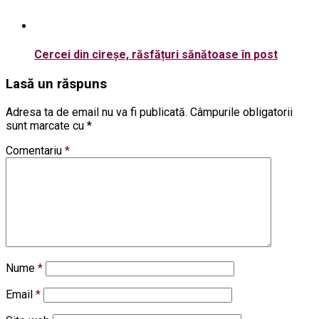
Cercei din cireșe, răsfățuri sănătoase în post
Lasă un răspuns
Adresa ta de email nu va fi publicată.
Câmpurile obligatorii
sunt marcate cu
*
Comentariu
*
Nume
*
Email
*