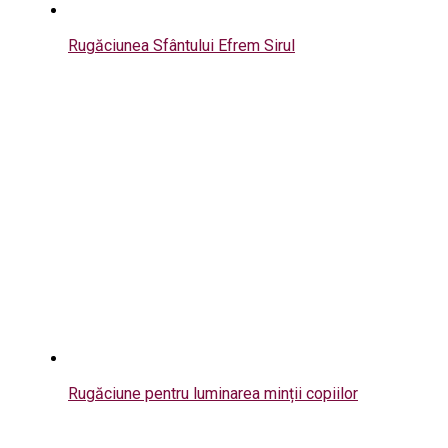
Rugăciunea Sfântului Efrem Sirul
Rugăciune pentru luminarea minții copiilor