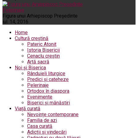
Pelerinaje
Figura unui Arhiepiscop Preşedinte
iul. 14, 2016
Home
Cultură creștină
Pateric Atonit
Istoria Bisericii
Cenaclu creștin
Artă sacră
Noi și Biserica
Rânduieli liturgice
Predici și cateheze
Pelerinaje
Ortodox în diaspora
Evenimente
Biserici și mănăstiri
Viață curată
Nevoințe contemporane
Familia de azi
Casa curată
Adicții și vindecări
Gadgeturi cu două tăișuri