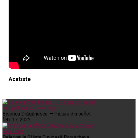
Acatiste
Noi și Biserica
Pelerinaje
Biserica Drăgănescu – Pictura din suflet
feb. 17, 2022
Pelerinaje
Pelerinaj la Sfânta Cuvioasă Parascheva