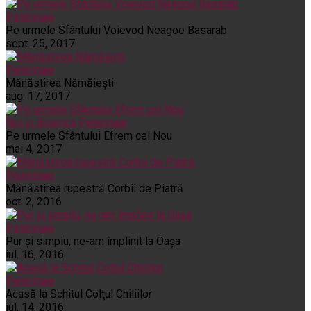
Pelerinaje
Pe urmele Sfântului Voievod Neagoe Basarab
sept. 25, 2017
Pelerinaje
Mănăstirea Nămăiești
aug. 17, 2017
Noi și Biserica
Pelerinaje
Pe urmele Sfântului Efrem cel Nou
mai 4, 2017
Pelerinaje
Mănăstirea rupestră Corbii de Piatră
oct. 2, 2016
Pelerinaje
Pur şi simplu, ne-am împlinit la Oaşa
iul. 16, 2016
Pelerinaje
Acasă la Schitul Colţul Chiliilor
iul. 14, 2016