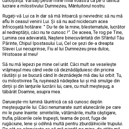
cunoștință. Vărsați peste mine mila voastră ca pe o tainică
lucrare a milostivului Dumnezeu, Mântuitorul nostru.
Rugați-vă Lui ca în dar să mă întoarcă și nevrednic să nu mă
aflu în ceasul venirii Lui. Și să nu aud nicidecum acea
înfricoșată hotărare: ” Du-te de la mine, blestematule, lucrător
al nedreptății, căci nu te cunosc !”. De aceea, Te rog pe Tine,
Lumina cea adevarată, Naștere binecuvântată din Sfântul Tău
Părinte, Chipul Ipostasului Lui, Cel ce șezi de-a dreapta
Slavei Lui necuprinse, Fiu al lui Dumnezeu prea dulce,
Hristoase al meu!
Să nu mă lepezi pe mine cel urât. Căci mult se veselește
vrăjmașul meu când vede că deznădăjduiesc din pricina
răutății și se bucură când în deznădejde mă dau lui orbit. Tu,
cu milostivirea Ta, rușinează nădejdea lui și mă smulge din
dinții și din lanțurile lucrării lui, care, cu mult meșteșug, a
tăbărât Doamne, asupra mea.
Daruiește-mi lumină lăuntrică ca să cunosc deplin
meșteșugurile lui. Căci nenumarate sunt alunecările pe care
mi le pune înainte: smintelile, vătămările, multa câștigare,
trufia, plăcerile cele trupești, teama de post, fuga de
rugăciune, lene și odihnă multă pentru zburdălniciile trupului.