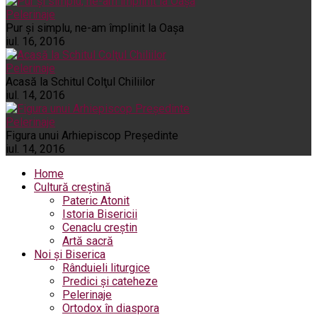
Pelerinaje
Pur şi simplu, ne-am împlinit la Oaşa
iul. 16, 2016
Pelerinaje
Acasă la Schitul Colţul Chiliilor
iul. 14, 2016
Pelerinaje
Figura unui Arhiepiscop Preşedinte
iul. 14, 2016
Home
Cultură creștină
Pateric Atonit
Istoria Bisericii
Cenaclu creștin
Artă sacră
Noi și Biserica
Rânduieli liturgice
Predici și cateheze
Pelerinaje
Ortodox în diaspora