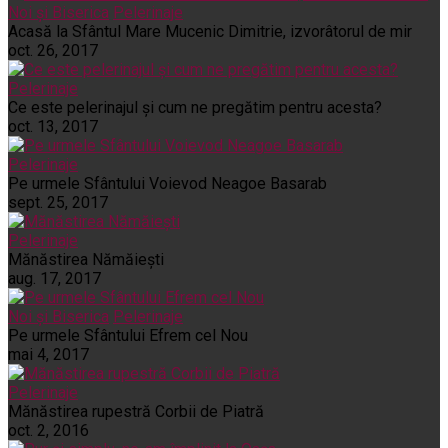
Noi și Biserica
Pelerinaje
Acasă la Sfântul Mare Mucenic Dimitrie, izvorâtorul de mir
oct. 26, 2017
Pelerinaje
Ce este pelerinajul şi cum ne pregătim pentru acesta?
oct. 13, 2017
Pelerinaje
Pe urmele Sfântului Voievod Neagoe Basarab
sept. 25, 2017
Pelerinaje
Mănăstirea Nămăiești
aug. 17, 2017
Noi și Biserica
Pelerinaje
Pe urmele Sfântului Efrem cel Nou
mai 4, 2017
Pelerinaje
Mănăstirea rupestră Corbii de Piatră
oct. 2, 2016