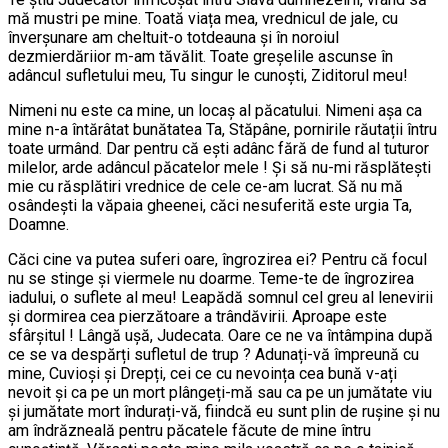
mă mustri pe mine. Toată viața mea, vrednicul de jale, cu
înverșunare am cheltuit-o totdeauna și în noroiul
dezmierdăriior m-am tăvălit. Toate greșelile ascunse în
adâncul sufletului meu, Tu singur le cunoști, Ziditorul meu!
Nimeni nu este ca mine, un locaș al păcatului. Nimeni așa ca
mine n-a întărâtat bunătatea Ta, Stăpâne, pornirile răutații întru
toate urmând. Dar pentru că ești adânc fără de fund al tuturor
milelor, arde adâncul păcatelor mele ! Și să nu-mi răsplătești
mie cu răsplătiri vrednice de cele ce-am lucrat. Să nu mă
osândești la văpaia gheenei, căci nesuferită este urgia Ta,
Doamne.
Căci cine va putea suferi oare, îngrozirea ei? Pentru că focul
nu se stinge și viermele nu doarme. Teme-te de îngrozirea
iadului, o suflete al meu! Leapădă somnul cel greu al lenevirii
și dormirea cea pierzătoare a trândăvirii. Aproape este
sfârșitul ! Lângă ușă, Judecata. Oare ce ne va întâmpina după
ce se va despărți sufletul de trup ? Adunați-vă împreună cu
mine, Cuvioși și Drepți, cei ce cu nevoința cea bună v-ați
nevoit și ca pe un mort plângeți-mă sau ca pe un jumătate viu
și jumătate mort îndurați-vă, fiindcă eu sunt plin de rușine și nu
am îndrăzneală pentru păcatele făcute de mine întru