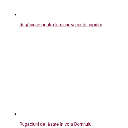
Rugăciune pentru luminarea minții copiilor
Rugăciuni de lăsare în voia Domnului