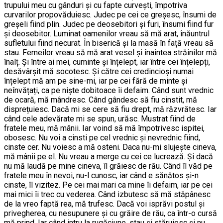
trupului meu cu gânduri și cu fapte curvești, împotriva
curvarilor propovăduiesc. Judec pe cei ce greșesc, însumi de
greșeli fiind plin. Judec pe deosebitori și furi, însumi fiind fur
și deosebitor. Luminat oamenilor vreau să mă arat, înăuntrul
sufletului fiind necurat. În biserică și la masă în față vreau să
stau. Femeilor vreau să mă arat vesel și înaintea străinilor mă
înalț. Și între ai mei, cuminte și înțelept, iar între cei înțelepți,
desăvârșit mă socotesc. Și către cei credincioși numai
înțelept mă am pe sine-mi, iar pe cei fără de minte și
neînvățați, ca pe niște dobitoace îi defaim. Când sunt vrednic
de ocară, mă mândresc. Când gândesc să fiu cinstit, mă
disprețuiesc. Dacă mi se cere să fiu drept, mă răzvrătesc. Iar
când cele adevărate mi se spun, urăsc. Mustrat fiind de
fratele meu, mă mânii. Iar voind să mă împotrivesc ispitei,
obosesc. Nu voi a cinsti pe cel vrednic și nevrednic fiind,
cinste cer. Nu voiesc a mă osteni. Daca nu-mi slujește cineva,
mă mânii pe el. Nu vreau a merge cu cei ce lucrează. Și dacă
nu mă laudă pe mine cineva, îl grăiesc de rău. Când îl văd pe
fratele meu în nevoi, nu-l cunosc, iar când e sănătos și-n
cinste, îl vizitez. Pe cei mai mari ca mine îi defaim, iar pe cei
mai mici îi trec cu vederea. Când izbutesc să mă stăpânesc
de la vreo faptă rea, mă trufesc. Dacă voi isprăvi postul și
privegherea, cu nesupunere și cu grăire de rău, ca într-o cursă
mă prind. Iar când intru la rugăciune, stau și stăruiesc și nu