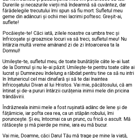
Durerile și necazurile vieții mă îndeamnă să cuvântez, dar
fărădelegile trecutului îmi spun să fiu mort. Sufletul meu
geme din adâncuri și ochii mei lacrimi poftesc. Greșit-ai,
suflete!
Pocăiește-te! Căci iată, zilele noastre ca umbra trec și
înfricoșate și groaznice locuri va să treci, sufletul meu! Nu
întârzia multă vreme amânand zi de zi întoarcerea ta la
Domnul!
Umilește-te, sufletul meu, de toate bunătățile câte le-ai luat
de la Domnul și nu le-ai păzit. Umilește-te pentru toate câte ai
lucrat și Dumnezeu îndelung a răbdat pentru tine ca să nu intri
în întunericul cel mai dinafară și să te dai înaintea
înfricoșatului Divan al lui Hristos. Vai mie, păcătosului, că am
întinat și de-a pururi întârzii curățenia inimii mele din pricina
trândăvirii.
Îndrăzneala inimii mele a fost rușinată adânc de lene și de
fățărnicie, iar pofta cea rea, ca un stăpân robului, îmi
poruncește. Și eu, întocmai ca un prunc, cu frică o ascult. Mă
rătăcește și mă pierde pe mine, iara eu mă bucur.
Vai mie, Doamne, căci Darul Tău mă trage pe mine la viață,