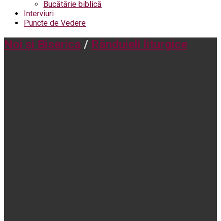
Bucătărie biblică
Interviuri
Puncte de Vedere
Noi și Biserica
/
Rânduieli liturgice