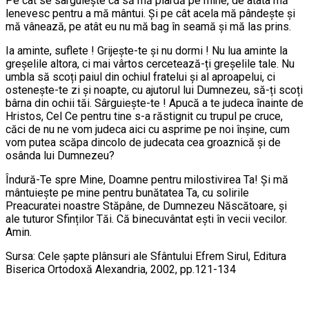
Pe cât se sârguiește ca să mă piardă pe mine, de atâta mă
lenevesc pentru a mă mântui. Și pe cât acela mă pândește și
mă vânează, pe atât eu nu mă bag în seamă și mă las prins.
Ia aminte, suflete ! Grijește-te și nu dormi ! Nu lua aminte la
greșelile altora, ci mai vârtos cercetează-ți greșelile tale. Nu
umbla să scoți paiul din ochiul fratelui și al aproapelui, ci
ostenește-te zi și noapte, cu ajutorul lui Dumnezeu, să-ți scoți
bârna din ochii tăi. Sârguiește-te ! Apucă a te judeca înainte de
Hristos, Cel Ce pentru tine s-a răstignit cu trupul pe cruce,
căci de nu ne vom judeca aici cu asprime pe noi înșine, cum
vom putea scăpa dincolo de judecata cea groaznică și de
osânda lui Dumnezeu?
Îndură-Te spre Mine, Doamne pentru milostivirea Ta! Și mă
mântuiește pe mine pentru bunătatea Ta, cu solirile
Preacuratei noastre Stăpâne, de Dumnezeu Născătoare, și
ale tuturor Sfinților Tăi. Că binecuvântat ești în vecii vecilor.
Amin.
Sursa: Cele șapte plânsuri ale Sfântului Efrem Sirul, Editura
Biserica Ortodoxă Alexandria, 2002, pp.121-134