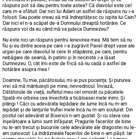
răspuns pot să dau pentru toate astea? Că diavolul este cel
care m-a sfătuit. Dar nici lui Adam un astfel de răspuns nu i-a
folosit. Sau poate vreau să mă îndreptățesc cu ispita lui Cain?
Dar nici el n-a scăpat de-a Domnului dreaptă hotărâre. Ce
răspuns voi da eu când mă va judeca Dumnezeu?
Nu este nici un răspuns pentru lenevirea mea. Mă tem să nu
fiu și eu dintre aceia pe care i-a zugrăvit Pavel drept vase ale
urgiei pe care diavolul le cere în stăpânire, pe care, pentru
nebăgare de seamă, în patimi și în necinste i-a lăsat
Dumnezeu. O, cât îmi este de frică să nu cadă o astfel de
hotărâre asupra mea !
Doamne, Tu mie, păcătosului, mi-ai pus pocaința. Și pururea
vrei să mă mântuiești pe mine, nevrednicul. Înviază,
Dătătorule de viață, sufletul meu cel omorât cu păcatele.
Spală-mi orbirea cea învechită a ticăloasei mele inimi. Și
plângi ! Căci cu adevărata lepădare de lume încă nu m-am
lepădat și de lanțurile trufiei mele încă nu m-am scuturat. Din
postul cel adevărat al Bisericii n-am gustat. Și cu slava cea
înșelătoare a lumii sunt înfășurat. Pragurile facerilor de bine
nu le-am trecut și bucuriile cele adevărate ale dragostei nu le-
am cunoscut. La îndrăzneala facerilor de bine n-am pășit. Iar