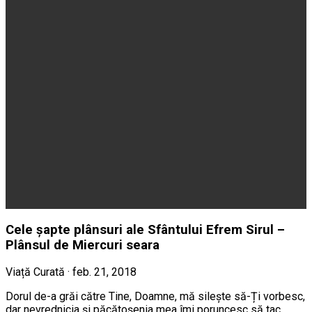
Cele șapte plânsuri ale Sfântului Efrem Sirul –
Plânsul de Miercuri seara
Viață Curată · feb. 21, 2018
Dorul de-a grăi către Tine, Doamne, mă silește să-Ți vorbesc,
dar nevrednicia și păcătoșenia mea îmi poruncesc să tac.