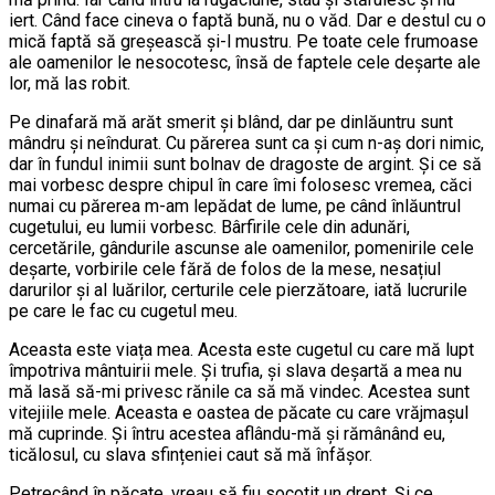
iert. Când face cineva o faptă bună, nu o văd. Dar e destul cu o
mică faptă să greșească și-l mustru. Pe toate cele frumoase
ale oamenilor le nesocotesc, însă de faptele cele deșarte ale
lor, mă las robit.
Pe dinafară mă arăt smerit și blând, dar pe dinlăuntru sunt
mândru și neîndurat. Cu părerea sunt ca și cum n-aș dori nimic,
dar în fundul inimii sunt bolnav de dragoste de argint. Și ce să
mai vorbesc despre chipul în care îmi folosesc vremea, căci
numai cu părerea m-am lepădat de lume, pe când înlăuntrul
cugetului, eu lumii vorbesc. Bârfirile cele din adunări,
cercetările, gândurile ascunse ale oamenilor, pomenirile cele
deșarte, vorbirile cele fără de folos de la mese, nesațiul
darurilor și al luărilor, certurile cele pierzătoare, iată lucrurile
pe care le fac cu cugetul meu.
Aceasta este viața mea. Acesta este cugetul cu care mă lupt
împotriva mântuirii mele. Și trufia, și slava deșartă a mea nu
mă lasă să-mi privesc rănile ca să mă vindec. Acestea sunt
vitejiile mele. Aceasta e oastea de păcate cu care vrăjmașul
mă cuprinde. Și întru acestea aflându-mă și rămânând eu,
ticălosul, cu slava sfințeniei caut să mă înfășor.
Petrecând în păcate, vreau să fiu socotit un drept. Și ce