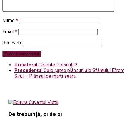
Nume
*
Email
*
Site web
Urmatorul
Ce este Pocăința?
Precedentul
Cele șapte plânsuri ale Sfântului Efrem
Sirul – Plânsul de marți seara
De trebuință, zi de zi