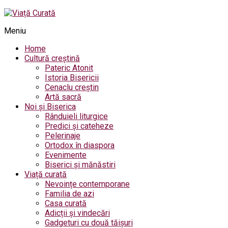
Meniu
Home
Cultură creștină
Pateric Atonit
Istoria Bisericii
Cenaclu creștin
Artă sacră
Noi și Biserica
Rânduieli liturgice
Predici și cateheze
Pelerinaje
Ortodox în diaspora
Evenimente
Biserici și mănăstiri
Viață curată
Nevoințe contemporane
Familia de azi
Casa curată
Adicții și vindecări
Gadgeturi cu două tăișuri