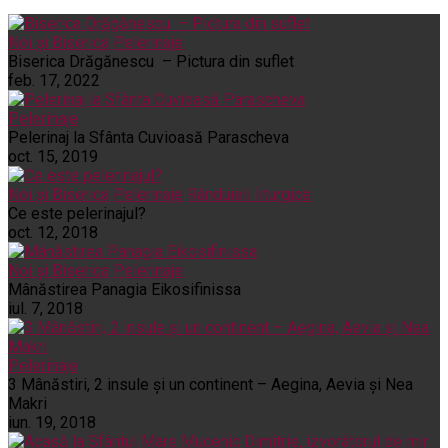
Noi și Biserica
Pelerinaje
Biserica Drăgănescu – Pictura din suflet
feb. 17, 2022
Pelerinaje
Pelerinaj la Sfânta Cuvioasă Parascheva
oct. 15, 2019
Noi și Biserica
Pelerinaje
Rânduieli liturgice
Ce este pelerinajul?
oct. 12, 2018
Noi și Biserica
Pelerinaje
Mânăstirea Panagia Eikosifinissa
iul. 7, 2018
Pelerinaje
3 Mânăstiri, 2 insule și un continent – Aegina, Aevia și Nea
Makri
iun. 19, 2018