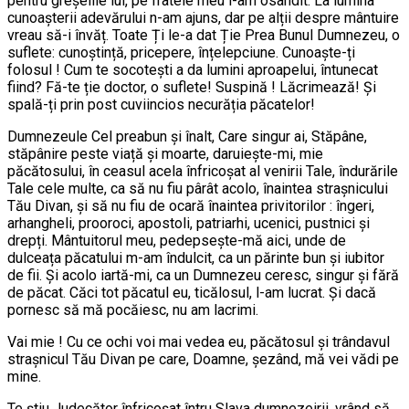
pentru greșelile lui, pe fratele meu l-am osândit. La lumina
cunoașterii adevărului n-am ajuns, dar pe alții despre mântuire
vreau să-i învăț. Toate Ți le-a dat Ție Prea Bunul Dumnezeu, o
suflete: cunoștință, pricepere, înțelepciune. Cunoaște-ți
folosul ! Cum te socotești a da lumini aproapelui, întunecat
fiind? Fă-te ție doctor, o suflete! Suspină ! Lăcrimează! Și
spală-ți prin post cuviincios necurăția păcatelor!
Dumnezeule Cel preabun și înalt, Care singur ai, Stăpâne,
stăpânire peste viață și moarte, daruiește-mi, mie
păcătosului, în ceasul acela înfricoșat al venirii Tale, îndurările
Tale cele multe, ca să nu fiu pârât acolo, înaintea strașnicului
Tău Divan, și să nu fiu de ocară înaintea privitorilor : îngeri,
arhangheli, prooroci, apostoli, patriarhi, ucenici, pustnici și
drepți. Mântuitorul meu, pedepsește-mă aici, unde de
dulceața păcatului m-am îndulcit, ca un părinte bun și iubitor
de fii. Și acolo iartă-mi, ca un Dumnezeu ceresc, singur și fără
de păcat. Căci tot păcatul eu, ticălosul, l-am lucrat. Și dacă
pornesc să mă pocăiesc, nu am lacrimi.
Vai mie ! Cu ce ochi voi mai vedea eu, păcătosul și trândavul
strașnicul Tău Divan pe care, Doamne, șezând, mă vei vădi pe
mine.
Te știu Judecător înfricoșat întru Slava dumnezeirii, vrând să