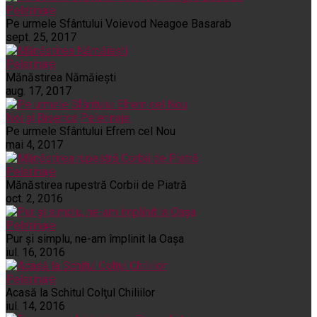
Pelerinaje
Pe urmele Sfântului Voievod Neagoe Basarab
sept. 25, 2017
Pelerinaje
Mănăstirea Nămăiești
aug. 17, 2017
Noi și Biserica
Pelerinaje
Pe urmele Sfântului Efrem cel Nou
mai 4, 2017
Pelerinaje
Mănăstirea rupestră Corbii de Piatră
oct. 2, 2016
Pelerinaje
Pur şi simplu, ne-am împlinit la Oaşa
iul. 16, 2016
Pelerinaje
Acasă la Schitul Colţul Chiliilor
iul. 14, 2016