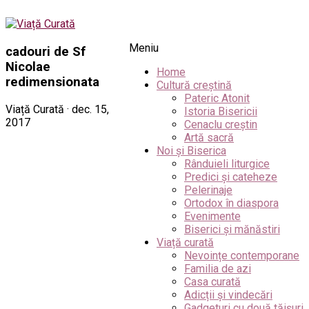
Meniu
cadouri de Sf
Nicolae
Home
redimensionata
Cultură creștină
Pateric Atonit
Viață Curată · dec. 15,
Istoria Bisericii
2017
Cenaclu creștin
Artă sacră
Noi și Biserica
Rânduieli liturgice
Predici și cateheze
Pelerinaje
Ortodox în diaspora
Evenimente
Biserici și mănăstiri
Viață curată
Nevoințe contemporane
Familia de azi
Casa curată
Adicții și vindecări
Gadgeturi cu două tăișuri