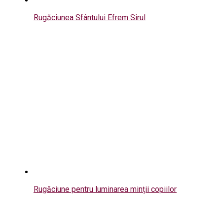
Rugăciunea Sfântului Efrem Sirul
Rugăciune pentru luminarea minții copiilor