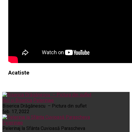
Acatiste
Noi și Biserica
Pelerinaje
Biserica Drăgănescu – Pictura din suflet
feb. 17, 2022
Pelerinaje
Pelerinaj la Sfânta Cuvioasă Parascheva