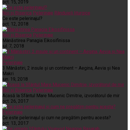
oct. 15, 2019
Noi și Biserica
Pelerinaje
Rânduieli liturgice
Ce este pelerinajul?
oct. 12, 2018
Noi și Biserica
Pelerinaje
Mânăstirea Panagia Eikosifinissa
iul. 7, 2018
Pelerinaje
3 Mânăstiri, 2 insule și un continent – Aegina, Aevia și Nea
Makri
iun. 19, 2018
Noi și Biserica
Pelerinaje
Acasă la Sfântul Mare Mucenic Dimitrie, izvorâtorul de mir
oct. 26, 2017
Pelerinaje
Ce este pelerinajul şi cum ne pregătim pentru acesta?
oct. 13, 2017