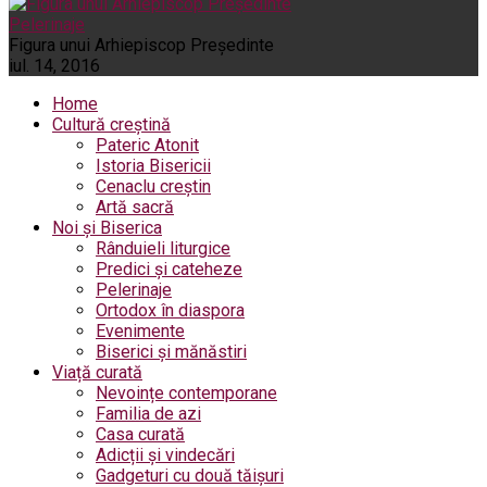
Pelerinaje
Figura unui Arhiepiscop Preşedinte
iul. 14, 2016
Home
Cultură creștină
Pateric Atonit
Istoria Bisericii
Cenaclu creștin
Artă sacră
Noi și Biserica
Rânduieli liturgice
Predici și cateheze
Pelerinaje
Ortodox în diaspora
Evenimente
Biserici și mănăstiri
Viață curată
Nevoințe contemporane
Familia de azi
Casa curată
Adicții și vindecări
Gadgeturi cu două tăișuri