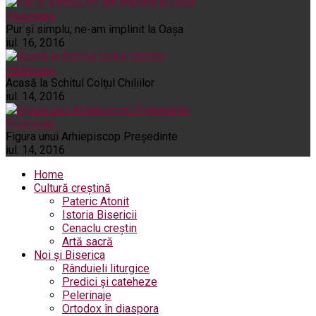
Pelerinaje
Pur şi simplu, ne-am împlinit la Oaşa
iul. 16, 2016
Pelerinaje
Acasă la Schitul Colţul Chiliilor
iul. 14, 2016
Pelerinaje
Figura unui Arhiepiscop Preşedinte
iul. 14, 2016
Home
Cultură creștină
Pateric Atonit
Istoria Bisericii
Cenaclu creștin
Artă sacră
Noi și Biserica
Rânduieli liturgice
Predici și cateheze
Pelerinaje
Ortodox în diaspora