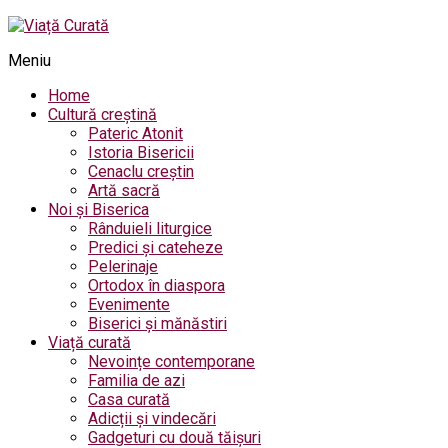
Meniu
Home
Cultură creștină
Pateric Atonit
Istoria Bisericii
Cenaclu creștin
Artă sacră
Noi și Biserica
Rânduieli liturgice
Predici și cateheze
Pelerinaje
Ortodox în diaspora
Evenimente
Biserici și mănăstiri
Viață curată
Nevoințe contemporane
Familia de azi
Casa curată
Adicții și vindecări
Gadgeturi cu două tăișuri