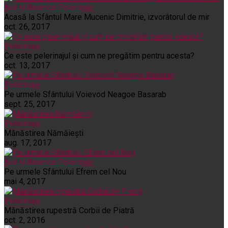
Noi și Biserica
Pelerinaje
Acasă la Sfântul Mare Mucenic Dimitrie, izvorâtorul de mir
oct. 26, 2017
Pelerinaje
Ce este pelerinajul şi cum ne pregătim pentru acesta?
oct. 13, 2017
Pelerinaje
Pe urmele Sfântului Voievod Neagoe Basarab
sept. 25, 2017
Pelerinaje
Mănăstirea Nămăiești
aug. 17, 2017
Noi și Biserica
Pelerinaje
Pe urmele Sfântului Efrem cel Nou
mai 4, 2017
Pelerinaje
Mănăstirea rupestră Corbii de Piatră
oct. 2, 2016