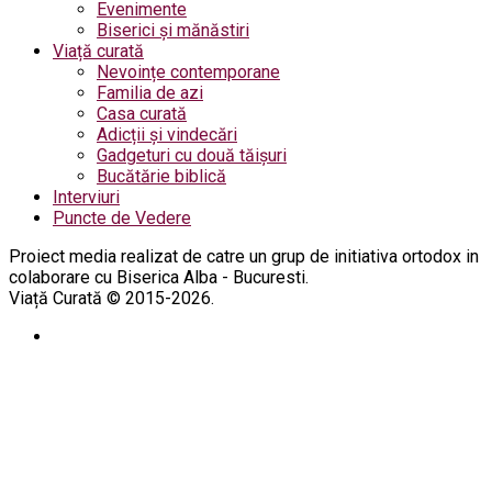
Evenimente
Biserici și mănăstiri
Viață curată
Nevoințe contemporane
Familia de azi
Casa curată
Adicții și vindecări
Gadgeturi cu două tăișuri
Bucătărie biblică
Interviuri
Puncte de Vedere
Proiect media realizat de catre un grup de initiativa ortodox in
colaborare cu Biserica Alba - Bucuresti.
Viață Curată © 2015-2026.