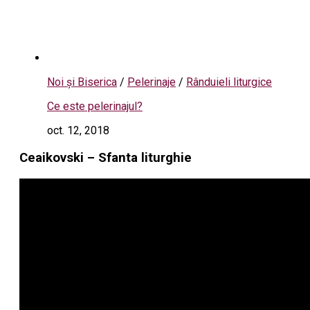
Noi și Biserica
/
Pelerinaje
/
Rânduieli liturgice
Ce este pelerinajul?
oct. 12, 2018
Ceaikovski – Sfanta liturghie