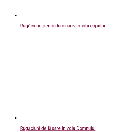
Rugăciune pentru luminarea minții copiilor
Rugăciuni de lăsare în voia Domnului