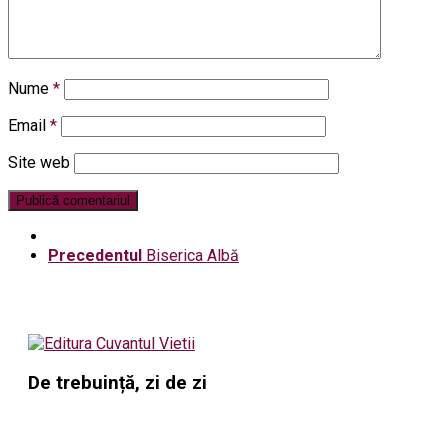
Nume
*
Email
*
Site web
Precedentul
Biserica Albă
De trebuință, zi de zi