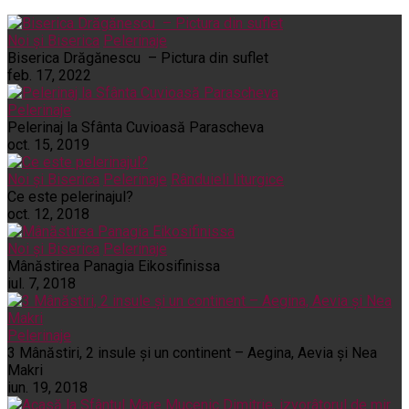
Noi și Biserica
Pelerinaje
Biserica Drăgănescu – Pictura din suflet
feb. 17, 2022
Pelerinaje
Pelerinaj la Sfânta Cuvioasă Parascheva
oct. 15, 2019
Noi și Biserica
Pelerinaje
Rânduieli liturgice
Ce este pelerinajul?
oct. 12, 2018
Noi și Biserica
Pelerinaje
Mânăstirea Panagia Eikosifinissa
iul. 7, 2018
Pelerinaje
3 Mânăstiri, 2 insule și un continent – Aegina, Aevia și Nea
Makri
iun. 19, 2018