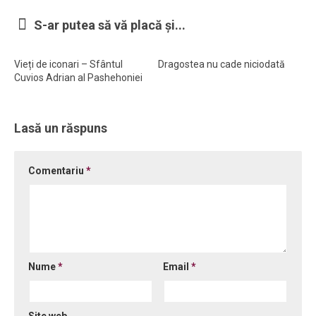
Ortodox în diaspora
S-ar putea să vă placă și...
Evenimente
Vieți de iconari – Sfântul
Dragostea nu cade niciodată
Biserici și mănăstiri
Cuvios Adrian al Pashehoniei
Viață curată
Nevoințe contemporane
Lasă un răspuns
Familia de azi
Casa curată
Comentariu
*
Adicții și vindecări
Gadgeturi cu două tăișuri
Bucătărie biblică
Interviuri
Nume
*
Email
*
Puncte de Vedere