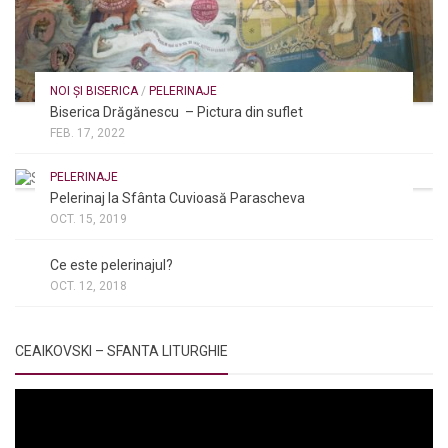
NOI ȘI BISERICA
/
PELERINAJE
Biserica Drăgănescu – Pictura din suflet
FEB. 17, 2022
PELERINAJE
Pelerinaj la Sfânta Cuvioasă Parascheva
OCT. 15, 2019
NOI ȘI BISERICA
/
PELERINAJE
/
RÂNDUIELI LITURGICE
Ce este pelerinajul?
OCT. 12, 2018
CEAIKOVSKI – SFANTA LITURGHIE