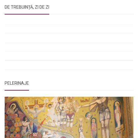
DE TREBUINȚĂ, ZI DE ZI
Rugăciunile Sfintei Treimi
Rugăciunea Sfântului Efrem Sirul
Rugăciune pentru luminarea minții copiilor
Rugăciuni de lăsare în voia Domnului
Rugăciuni de mulțumire
Rugăciuni către Sfânta Cuvioasă Parascheva
PELERINAJE