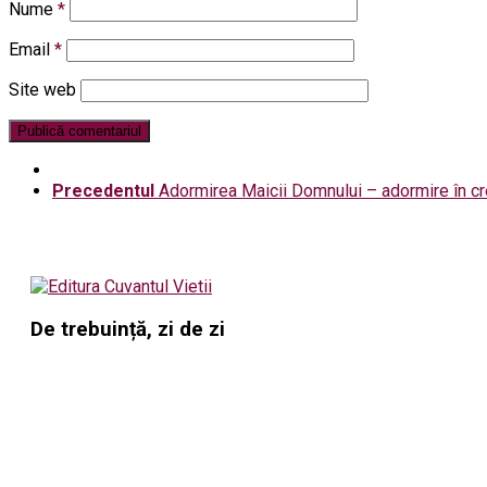
Nume
*
Email
*
Site web
Precedentul
Adormirea Maicii Domnului – adormire în cre
De trebuință, zi de zi