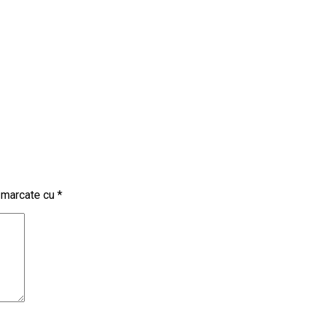
t marcate cu
*