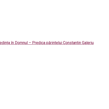
dința în Domnul – Predica părintelui Constantin Galeriu