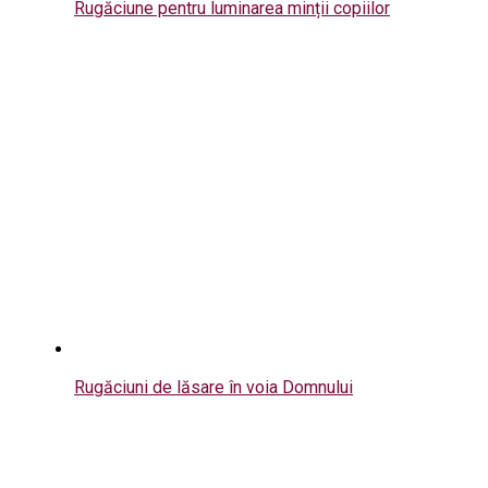
Rugăciune pentru luminarea minții copiilor
Rugăciuni de lăsare în voia Domnului