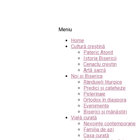
Meniu
Home
Cultură creștină
Pateric Atonit
Istoria Bisericii
Cenaclu creștin
Artă sacră
Noi și Biserica
Rânduieli liturgice
Predici și cateheze
Pelerinaje
Ortodox în diaspora
Evenimente
Biserici și mănăstiri
Viață curată
Nevoințe contemporane
Familia de azi
Casa curată