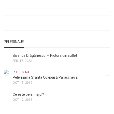
Rugăciune pentru luminarea minții copiilor
Rugăciuni de lăsare în voia Domnului
Rugăciuni de mulțumire
Rugăciuni către Sfânta Cuvioasă Parascheva
PELERINAJE
NOI ȘI BISERICA
/
PELERINAJE
Biserica Drăgănescu – Pictura din suflet
FEB. 17, 2022
PELERINAJE
Pelerinaj la Sfânta Cuvioasă Parascheva
OCT. 15, 2019
NOI ȘI BISERICA
/
PELERINAJE
/
RÂNDUIELI LITURGICE
Ce este pelerinajul?
OCT. 12, 2018