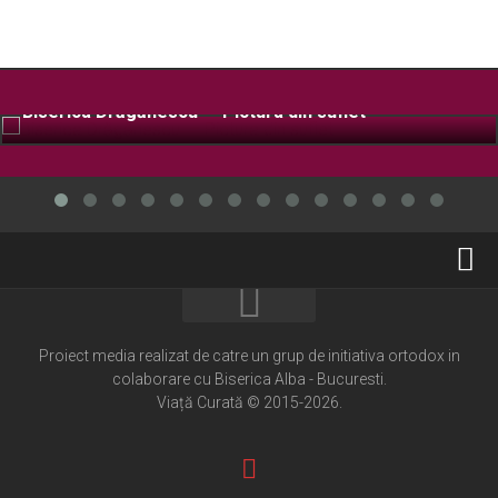
Biserica Drăgănescu – Pictura din suflet
Home
Cultură creștină
Proiect media realizat de catre un grup de initiativa ortodox in
colaborare cu Biserica Alba - Bucuresti.
Pateric Atonit
Viață Curată © 2015-2026.
Istoria Bisericii
Cenaclu creștin