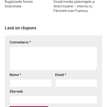
Rugăciunile femeii
Social media, pelerinajele și
însărcinate
tinerii Icoanei – interviu cu
Ortodox în diaspora
Părintele Ioan Popescu
Evenimente
Biserici și mănăstiri
Lasă un răspuns
Viață curată
Nevoințe contemporane
Comentariu
*
Familia de azi
Casa curată
Adicții și vindecări
Gadgeturi cu două tăișuri
Nume
*
Email
*
Bucătărie biblică
Interviuri
Site web
Puncte de Vedere