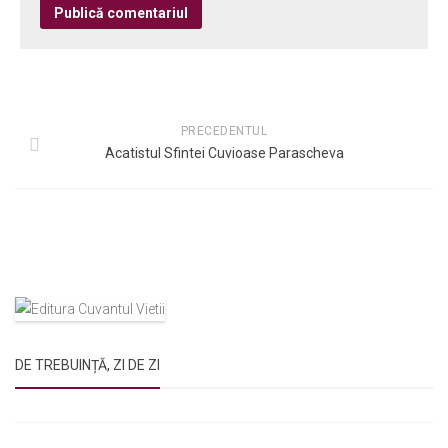
PRECEDENTUL
Acatistul Sfintei Cuvioase Parascheva
DE TREBUINȚĂ, ZI DE ZI
Rugăciunile Sfintei Treimi
Rugăciunea Sfântului Efrem Sirul