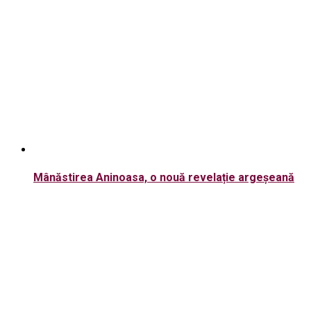
Mânăstirea Aninoasa, o nouă revelație argeșeană