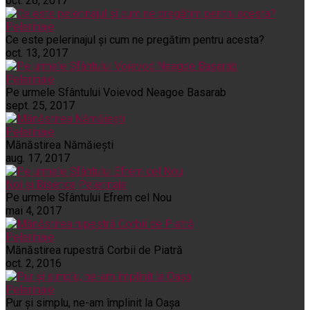
oct. 26, 2017
Pelerinaje
Ce este pelerinajul şi cum ne pregătim pentru acesta?
oct. 13, 2017
Pelerinaje
Pe urmele Sfântului Voievod Neagoe Basarab
sept. 25, 2017
Pelerinaje
Mănăstirea Nămăiești
aug. 17, 2017
Noi și Biserica
Pelerinaje
Pe urmele Sfântului Efrem cel Nou
mai 4, 2017
Pelerinaje
Mănăstirea rupestră Corbii de Piatră
oct. 2, 2016
Pelerinaje
Pur şi simplu, ne-am împlinit la Oaşa