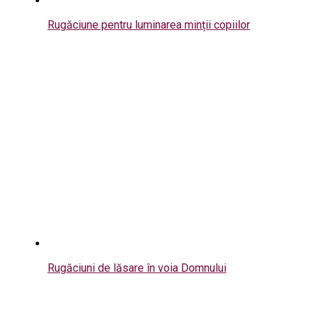
Rugăciune pentru luminarea minții copiilor
Rugăciuni de lăsare în voia Domnului