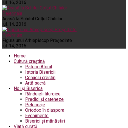
iul. 16, 2016
Pelerinaje
Acasă la Schitul Colţul Chiliilor
iul. 14, 2016
Pelerinaje
Figura unui Arhiepiscop Preşedinte
iul. 14, 2016
Home
Cultură creștină
Pateric Atonit
Istoria Bisericii
Cenaclu creștin
Artă sacră
Noi și Biserica
Rânduieli liturgice
Predici și cateheze
Pelerinaje
Ortodox în diaspora
Evenimente
Biserici și mănăstiri
Viață curată