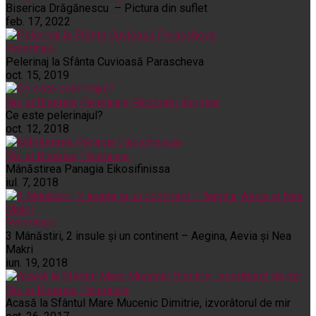
Biserica Drăgănescu – Pictura din suflet
feb. 17, 2022
Pelerinaje
Pelerinaj la Sfânta Cuvioasă Parascheva
oct. 15, 2019
Noi și Biserica
Pelerinaje
Rânduieli liturgice
Ce este pelerinajul?
oct. 12, 2018
Noi și Biserica
Pelerinaje
Mânăstirea Panagia Eikosifinissa
iul. 7, 2018
Pelerinaje
3 Mânăstiri, 2 insule și un continent – Aegina, Aevia și Nea
Makri
iun. 19, 2018
Noi și Biserica
Pelerinaje
Acasă la Sfântul Mare Mucenic Dimitrie, izvorâtorul de mir