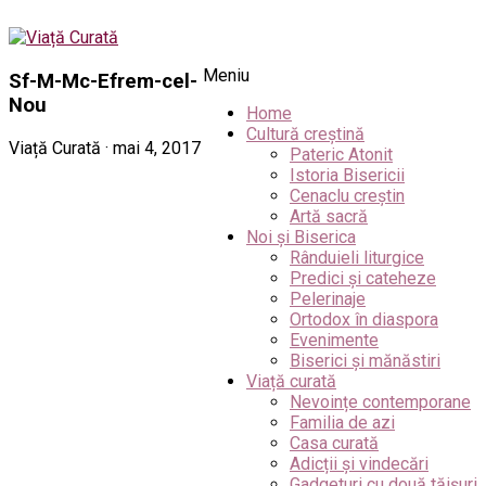
Meniu
Sf-M-Mc-Efrem-cel-
Nou
Home
Cultură creștină
Viață Curată · mai 4, 2017
Pateric Atonit
Istoria Bisericii
Cenaclu creștin
Artă sacră
Noi și Biserica
Rânduieli liturgice
Predici și cateheze
Pelerinaje
Ortodox în diaspora
Evenimente
Biserici și mănăstiri
Viață curată
Nevoințe contemporane
Familia de azi
Casa curată
Adicții și vindecări
Gadgeturi cu două tăișuri