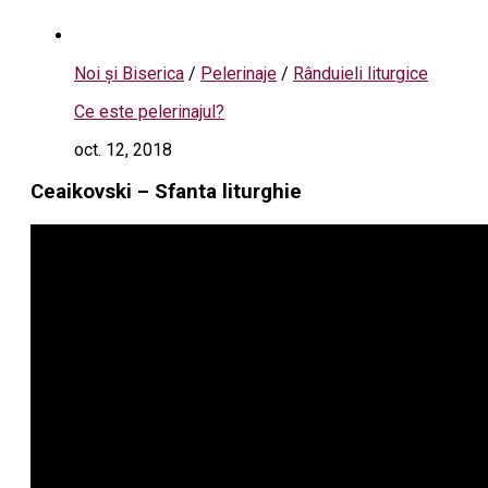
Noi și Biserica
/
Pelerinaje
/
Rânduieli liturgice
Ce este pelerinajul?
oct. 12, 2018
Ceaikovski – Sfanta liturghie