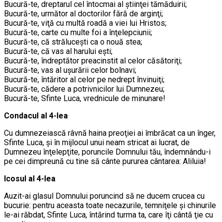
Bucură-te, dreptarul cel întocmai al ştiinţei tămăduirii;
Bucură-te, următor al doctorilor fără de arginţi;
Bucură-te, viţă cu multă roadă a viei lui Hristos;
Bucură-te, carte cu multe foi a înţelepciunii;
Bucură-te, că străluceşti ca o nouă stea;
Bucură-te, că vas al harului eşti;
Bucură-te, îndreptător preacinstit al celor căsătoriţi;
Bucură-te, vas al uşurării celor bolnavi;
Bucură-te, întăritor al celor pe nedrept învinuiţi;
Bucură-te, cădere a potrivnicilor lui Dumnezeu;
Bucură-te, Sfinte Luca, vrednicule de minunare!
Condacul al 4-lea
Cu dumnezeiască râvnă haina preoţiei ai îmbrăcat ca un înger,
Sfinte Luca, şi în mijlocul unui neam stricat ai lucrat, de
Dumnezeu înţelepţite, poruncile Domnului tău, îndemnându-i
pe cei dimpreună cu tine să cânte pururea cântarea: Aliluia!
Icosul al 4-lea
Auzit-ai glasul Domnului poruncind să ne ducem crucea cu
bucurie: pentru aceasta toate necazurile, temniţele şi chinurile
le-ai răbdat, Sfinte Luca, întărind turma ta, care îţi cântă ţie cu