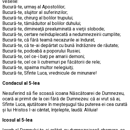
veselie:
Bucură-te, urmaş al Apostolilor;
Bucură-te, slujitor al suferinzilor;
Bucură-te, chirurg al bolilor trupului;
Bucură-te, tămăduitor al bolilor duhului;
Bucură-te, dimineaţă prealuminată a vieţii slobode;
Bucură-te, certare neînduplecată a nedumnezeirii cumplite;
Bucură-te, că fără teamă necazurile ai îndurat;
Bucură-te, că te-ai depărtat cu bună îndrăznire de răutate;
Bucură-te, podoabă a poporului Rusiei;
Bucură-te, cel ce-i baţi pe amarii demoni;
Bucură-te, cel ce îi cutremuri pe făcătorii de rele;
Bucură-te, spaima multor nelegiuiţi;
Bucură-te, Sfinte Luca, vrednicule de minunare!
Condacul al 5-lea
Nesuferind să fie scoasă icoana Născătoarei de Dumnezeu,
ocară ai primit de la cei fără de Dumnezeu: că ai vrut să ai,
Sfinte Luca, ajutătoare în meşteşugul tău puterea ei cea curată
şi lui Hristos I-ai cântat, înţelepte, laudă: Aliluia!
Icosul al 5-lea