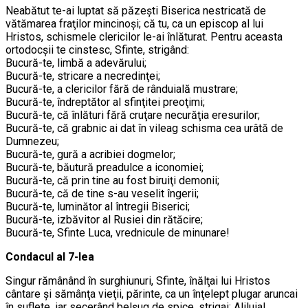
Neabătut te-ai luptat să păzeşti Biserica nestricată de
vătămarea fraţilor mincinoşi; că tu, ca un episcop al lui
Hristos, schismele clericilor le-ai înlăturat. Pentru aceasta
ortodocşii te cinstesc, Sfinte, strigând:
Bucură-te, limbă a adevărului;
Bucură-te, stricare a necredinţei;
Bucură-te, a clericilor fără de rânduială mustrare;
Bucură-te, îndreptător al sfinţitei preoţimi;
Bucură-te, că înlături fără cruţare necurăţia eresurilor;
Bucură-te, că grabnic ai dat în vileag schisma cea urâtă de
Dumnezeu;
Bucură-te, gură a acribiei dogmelor;
Bucură-te, băutură preadulce a iconomiei;
Bucură-te, că prin tine au fost biruiţi demonii;
Bucură-te, că de tine s-au veselit îngerii;
Bucură-te, luminător al întregii Biserici;
Bucură-te, izbăvitor al Rusiei din rătăcire;
Bucură-te, Sfinte Luca, vrednicule de minunare!
Condacul al 7-lea
Singur rămânând în surghiunuri, Sfinte, înălţai lui Hristos
cântare şi sămânţa vieţii, părinte, ca un înţelept plugar aruncai
în suflete, iar secerând belşug de spice, strigai: Aliluia!