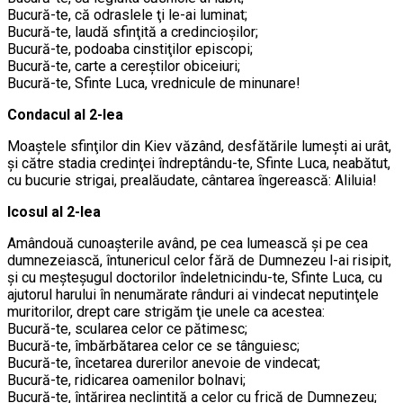
Bucură-te, că odraslele ţi le-ai luminat;
Bucură-te, laudă sfinţită a credincioşilor;
Bucură-te, podoaba cinstiţilor episcopi;
Bucură-te, carte a cereştilor obiceiuri;
Bucură-te, Sfinte Luca, vrednicule de minunare!
Condacul al 2-lea
Moaştele sfinţilor din Kiev văzând, desfătările lumeşti ai urât,
şi către stadia credinţei îndreptându-te, Sfinte Luca, neabătut,
cu bucurie strigai, prealăudate, cântarea îngerească: Aliluia!
Icosul al 2-lea
Amândouă cunoaşterile având, pe cea lumească şi pe cea
dumnezeiască, întunericul celor fără de Dumnezeu l-ai risipit,
şi cu meşteşugul doctorilor îndeletnicindu-te, Sfinte Luca, cu
ajutorul harului în nenumărate rânduri ai vindecat neputinţele
muritorilor, drept care strigăm ţie unele ca acestea:
Bucură-te, scularea celor ce pătimesc;
Bucură-te, îmbărbătarea celor ce se tânguiesc;
Bucură-te, încetarea durerilor anevoie de vindecat;
Bucură-te, ridicarea oamenilor bolnavi;
Bucură-te, întărirea neclintită a celor cu frică de Dumnezeu;