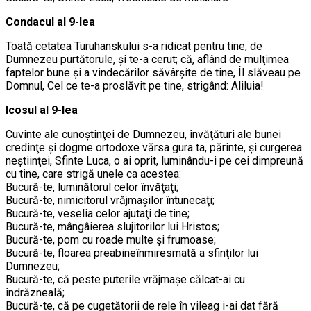
Condacul al 9-lea
Toată cetatea Turuhanskului s-a ridicat pentru tine, de
Dumnezeu purtătorule, şi te-a cerut; că, aflând de mulţimea
faptelor bune şi a vindecărilor săvârşite de tine, Îl slăveau pe
Domnul, Cel ce te-a proslăvit pe tine, strigând: Aliluia!
Icosul al 9-lea
Cuvinte ale cunoştinţei de Dumnezeu, învăţături ale bunei
credinţe şi dogme ortodoxe vărsa gura ta, părinte, şi curgerea
neştiinţei, Sfinte Luca, o ai oprit, luminându-i pe cei dimpreună
cu tine, care strigă unele ca acestea:
Bucură-te, luminătorul celor învăţaţi;
Bucură-te, nimicitorul vrăjmaşilor întunecaţi;
Bucură-te, veselia celor ajutaţi de tine;
Bucură-te, mângâierea slujitorilor lui Hristos;
Bucură-te, pom cu roade multe şi frumoase;
Bucură-te, floarea preabineînmiresmată a sfinţilor lui
Dumnezeu;
Bucură-te, că peste puterile vrăjmaşe călcat-ai cu
îndrăzneală;
Bucură-te, că pe cugetătorii de rele în vileag i-ai dat fără