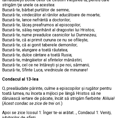
strigăm ţie unele ca acestea:
Bucură-te, bărbat purtător de semne;
Bucură-te, vindecător al rănilor aducătoare de moarte;
Bucură-te, lance nefrântă a doctorilor;
Bucură-te, lăcaş preafrumos al episcopilor;
Bucură-te, sălaş neprihănit al dragostei lui Hristos;
Bucură-te, nume preadulce casnicilor lui Dumnezeu;
Bucură-te, că ai primit cununa ce nu se ofileşte;
Bucură-te, că ai gonit taberele demonilor;
Bucură-te, alungare a toată răutatea;
Bucură-te, dulce cântare a toată Rusia;
Bucură-te, mângâietor al sfintelor mănăstiri;
Bucură-te, cel ce ne întăreşti şi pe noi, sărmanii;
Bucură-te, Sfinte Luca, vrednicule de minunare!
Condacul al 13-lea
O, prealăudate părinte, culme a episcopilor şi rugător pentru
toată lumea, nu înceta a mijloci pe lângă Hristos să ne
dăruiască iertare de păcate, încât să strigăm fierbinte: Aliluia!
(
Acest condac se zice de trei ori.
)
Apoi se zice Icosul 1: Înger te-ai arătat…, Condacul 1: Veniţi,
iubitorilor de sfinţi…,