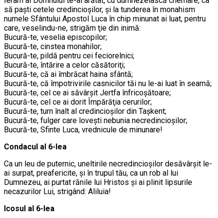
Ierarh al Domnului te-ai arătat, cu dumnezeiască chemare, ca
să paşti cetele credincioşilor, şi la tunderea în monahism
numele Sfântului Apostol Luca în chip minunat ai luat, pentru
care, veselindu-ne, strigăm ţie din inimă:
Bucură-te, veselia episcopilor;
Bucură-te, cinstea monahilor;
Bucură-te, pildă pentru cei feciorelnici;
Bucură-te, întărire a celor căsătoriţi;
Bucură-te, că ai îmbrăcat haina sfântă;
Bucură-te, că împotrivirile casnicilor tăi nu le-ai luat în seamă;
Bucură-te, cel ce ai săvârşit Jertfa înfricoşătoare;
Bucură-te, cel ce ai dorit Împărăţia cerurilor;
Bucură-te, turn înalt al credincioşilor din Taşkent;
Bucură-te, fulger care loveşti nebunia necredincioşilor;
Bucură-te, Sfinte Luca, vrednicule de minunare!
Condacul al 6-lea
Ca un leu de puternic, uneltirile necredincioşilor desăvârşit le-
ai surpat, preafericite, şi în trupul tău, ca un rob al lui
Dumnezeu, ai purtat rănile lui Hristos şi ai plinit lipsurile
necazurilor Lui, strigând: Aliluia!
Icosul al 6-lea