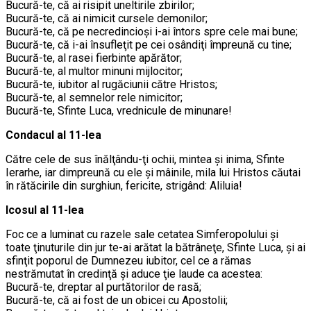
Bucură-te, că ai risipit uneltirile zbirilor;
Bucură-te, că ai nimicit cursele demonilor;
Bucură-te, că pe necredincioşi i-ai întors spre cele mai bune;
Bucură-te, că i-ai însufleţit pe cei osândiţi împreună cu tine;
Bucură-te, al rasei fierbinte apărător;
Bucură-te, al multor minuni mijlocitor;
Bucură-te, iubitor al rugăciunii către Hristos;
Bucură-te, al semnelor rele nimicitor;
Bucură-te, Sfinte Luca, vrednicule de minunare!
Condacul al 11-lea
Către cele de sus înălţându-ţi ochii, mintea şi inima, Sfinte
Ierarhe, iar dimpreună cu ele şi mâinile, mila lui Hristos căutai
în rătăcirile din surghiun, fericite, strigând: Aliluia!
Icosul al 11-lea
Foc ce a luminat cu razele sale cetatea Simferopolului şi
toate ţinuturile din jur te-ai arătat la bătrâneţe, Sfinte Luca, şi ai
sfinţit poporul de Dumnezeu iubitor, cel ce a rămas
nestrămutat în credinţă şi aduce ţie laude ca acestea:
Bucură-te, dreptar al purtătorilor de rasă;
Bucură-te, că ai fost de un obicei cu Apostolii;