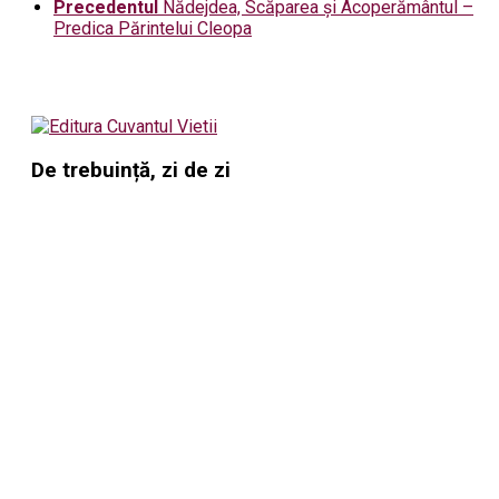
Precedentul
Nădejdea, Scăparea și Acoperământul –
Predica Părintelui Cleopa
De trebuință, zi de zi