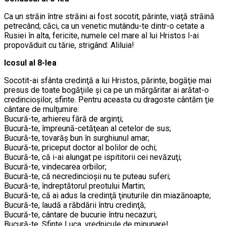
Ca un străin între străini ai fost socotit, părinte, viaţă străină
petrecând; căci, ca un venetic mutându-te dintr-o cetate a
Rusiei în alta, fericite, numele cel mare al lui Hristos l-ai
propovăduit cu tărie, strigând: Aliluia!
Icosul al 8-lea
Socotit-ai sfânta credinţă a lui Hristos, părinte, bogăţie mai
presus de toate bogăţiile şi ca pe un mărgăritar ai arătat-o
credincioşilor, sfinte. Pentru aceasta cu dragoste cântăm ţie
cântare de mulţumire:
Bucură-te, arhiereu fără de arginţi;
Bucură-te, împreună-cetăţean al cetelor de sus;
Bucură-te, tovarăş bun în surghiunul amar;
Bucură-te, priceput doctor al bolilor de ochi;
Bucură-te, că i-ai alungat pe ispititorii cei nevăzuţi;
Bucură-te, vindecarea orbilor;
Bucură-te, că necredincioşii nu te puteau suferi;
Bucură-te, îndreptătorul preotului Martin;
Bucură-te, că ai adus la credinţă ţinuturile din miazănoapte;
Bucură-te, laudă a răbdării întru credinţă;
Bucură-te, cântare de bucurie întru necazuri;
Bucură-te, Sfinte Luca, vrednicule de minunare!