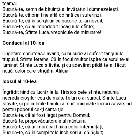
teamă;
Bucură-te, semn de biruinţă al învăţăturii dumnezeieşti;
Bucură-te, că prin tine află odihnă cei suferinzi;
Bucură-te, că în surghiun cu bucurie te-ai nevoit;
Bucură-te, că ai împodobit lăcaşurile sfinte;
Bucură-te, Sfinte Luca, vrednicule de minunare!
Condacul al 10-lea
Cugetare sănătoasă având, cu bucurie ai suferit tânguirile
trupului, Sfinte Ierarhe. Că în focul multor ispite ca aurul te-ai
luminat, Sfinte Luca slăvite, şi cu adevărat pildă te-ai făcut
nouă, celor care strigăm: Aliluia!
Icosul al 10-lea
Îngrădit fiind cu lucrările lui Hristos cele sfinte, nebunia
necredincioşilor cea de multe feluri o ai surpat, Sfinte Luca
slăvite, şi pe culmile harului ai suit, minunate lucruri săvârşind
pentru poporul ce-ţi cântă ţie:
Bucură-te, că ai fost legat pentru Domnul;
Bucură-te, propovăduitorule al mântuirii;
Bucură-te, că ai îmbrăcat haina celor întemniţaţi;
Bucură-te, că în cumplitele închisori ai sălăşluit;