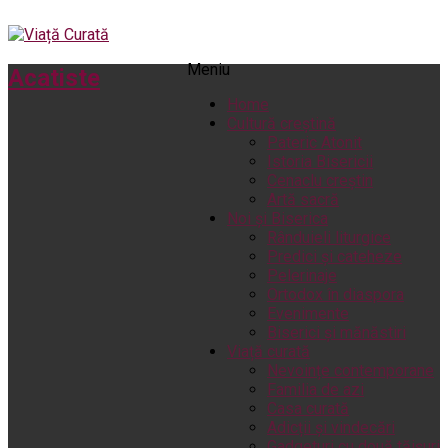
Meniu
Acatiste
Home
Cultură creștină
Pateric Atonit
Istoria Bisericii
Cenaclu creștin
Artă sacră
Noi și Biserica
Rânduieli liturgice
Predici și cateheze
Pelerinaje
Ortodox în diaspora
Evenimente
Biserici și mănăstiri
Viață curată
Nevoințe contemporane
Familia de azi
Casa curată
Adicții și vindecări
Gadgeturi cu două tăișuri