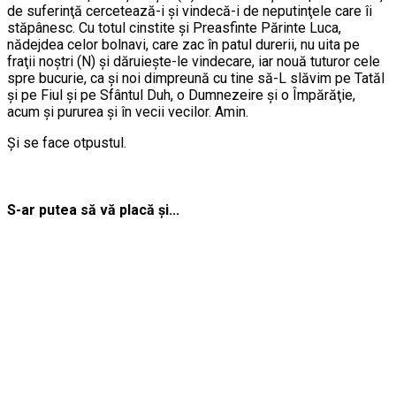
de suferinţă cercetează-i şi vindecă-i de neputinţele care îi
stăpânesc. Cu totul cinstite şi Preasfinte Părinte Luca,
nădejdea celor bolnavi, care zac în patul durerii, nu uita pe
fraţii noştri (N) şi dăruieşte-le vindecare, iar nouă tuturor cele
spre bucurie, ca şi noi dimpreună cu tine să-L slăvim pe Tatăl
şi pe Fiul şi pe Sfântul Duh, o Dumnezeire şi o Împărăţie,
acum şi pururea şi în vecii vecilor. Amin.
Şi se face otpustul.
S-ar putea să vă placă și...