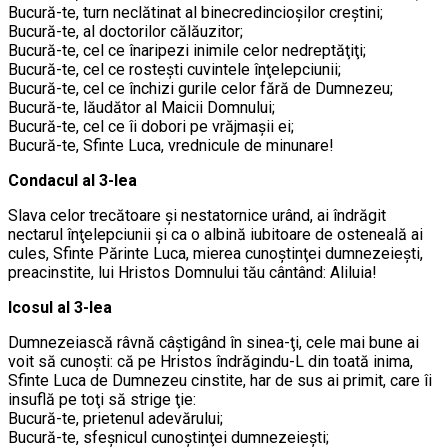
Bucură-te, turn neclătinat al binecredincioşilor creştini;
Bucură-te, al doctorilor călăuzitor;
Bucură-te, cel ce înaripezi inimile celor nedreptăţiţi;
Bucură-te, cel ce rosteşti cuvintele înţelepciunii;
Bucură-te, cel ce închizi gurile celor fără de Dumnezeu;
Bucură-te, lăudător al Maicii Domnului;
Bucură-te, cel ce îi dobori pe vrăjmaşii ei;
Bucură-te, Sfinte Luca, vrednicule de minunare!
Condacul al 3-lea
Slava celor trecătoare şi nestatornice urând, ai îndrăgit
nectarul înţelepciunii şi ca o albină iubitoare de osteneală ai
cules, Sfinte Părinte Luca, mierea cunoştinţei dumnezeieşti,
preacinstite, lui Hristos Domnului tău cântând: Aliluia!
Icosul al 3-lea
Dumnezeiască râvnă câştigând în sinea-ţi, cele mai bune ai
voit să cunoşti: că pe Hristos îndrăgindu-L din toată inima,
Sfinte Luca de Dumnezeu cinstite, har de sus ai primit, care îi
insuflă pe toţi să strige ţie:
Bucură-te, prietenul adevărului;
Bucură-te, sfeşnicul cunoştinţei dumnezeieşti;