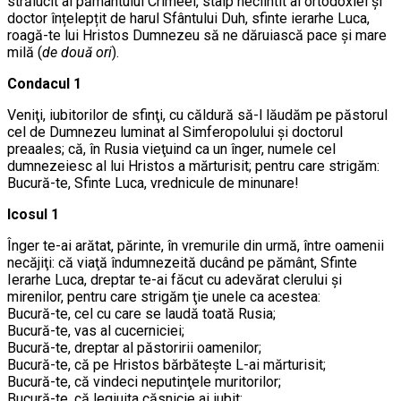
strălucit al pământului Crimeei, stâlp neclintit al ortodoxiei și
doctor înțelepțit de harul Sfântului Duh, sfinte ierarhe Luca,
roagă-te lui Hristos Dumnezeu să ne dăruiască pace și mare
milă (
de două ori
).
Condacul 1
Veniţi, iubitorilor de sfinţi, cu căldură să-l lăudăm pe păstorul
cel de Dumnezeu luminat al Simferopolului şi doctorul
preaales; că, în Rusia vieţuind ca un înger, numele cel
dumnezeiesc al lui Hristos a mărturisit; pentru care strigăm:
Bucură-te, Sfinte Luca, vrednicule de minunare!
Icosul 1
Înger te-ai arătat, părinte, în vremurile din urmă, între oamenii
necăjiţi: că viaţă îndumnezeită ducând pe pământ, Sfinte
Ierarhe Luca, dreptar te-ai făcut cu adevărat clerului şi
mirenilor, pentru care strigăm ţie unele ca acestea:
Bucură-te, cel cu care se laudă toată Rusia;
Bucură-te, vas al cucerniciei;
Bucură-te, dreptar al păstoririi oamenilor;
Bucură-te, că pe Hristos bărbăteşte L-ai mărturisit;
Bucură-te, că vindeci neputinţele muritorilor;
Bucură-te, că legiuita căsnicie ai iubit;