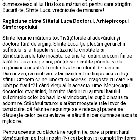
dumnezeiesc al lui Hristos a mărturisit; pentru care strigăm:
Bucură-te, Sfinte Luca, vrednicule de minunare!
Rugăciune către Sfântul Luca Doctorul, Arhiepiscopul
Simferopolului
Sfinte Ierarhe mărturisitor, învăţătorule al adevărului şi
doctore fără de arginţi, Sfinte Luca, ţie plecăm genunchii
sufletului şi ai trupului şi, căzând la cinstitele şi
tămăduitoarele tale moaşte, pe tine te rugăm, precum fiii pe
tatăl lor: auzi-ne pe noi, păcătoşii, cinstite părinte, şi du
rugăciunea noastră la milostivul şi iubitorul de oameni
Dumnezeu, ca unul care stai înaintea Lui dimpreună cu toţi
sfinţii. Credem că ne iubeşti cu aceeaşi dragoste cu care i-ai
iubit pe fraţii tăi, când vieţuiai în această lume. Meşteşugul
doctorilor stăpânind, în multe rânduri cu ajutorul harului
suferinţele celor bolnavi le-ai vindecat, iar după cinstita ta
adormire, Stăpânul tuturor a arătat moaştele tale izvor de
tămăduire; că felurite neputinţe se vindecă şi putere se
dăruieşte celor ce cu evlavie le sărută şi cer dumnezeiasca ta
mijlocire.
Pentru aceasta cu căldură ne rugăm ţie, care ai primit harul
tămăduirilor: pe fraţii noştri (N) cei bolnavi şi cumplit înviforaţi