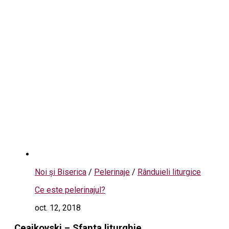
Noi și Biserica
/
Pelerinaje
/
Rânduieli liturgice
Ce este pelerinajul?
oct. 12, 2018
Ceaikovski – Sfanta liturghie