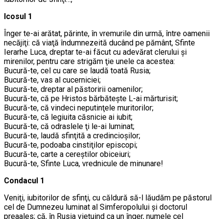
Icosul 1
Înger te-ai arătat, părinte, în vremurile din urmă, între oamenii
necăjiţi: că viaţă îndumnezeită ducând pe pământ, Sfinte
Ierarhe Luca, dreptar te-ai făcut cu adevărat clerului şi
mirenilor, pentru care strigăm ţie unele ca acestea:
Bucură-te, cel cu care se laudă toată Rusia;
Bucură-te, vas al cucerniciei;
Bucură-te, dreptar al păstoririi oamenilor;
Bucură-te, că pe Hristos bărbăteşte L-ai mărturisit;
Bucură-te, că vindeci neputinţele muritorilor;
Bucură-te, că legiuita căsnicie ai iubit;
Bucură-te, că odraslele ţi le-ai luminat;
Bucură-te, laudă sfinţită a credincioşilor;
Bucură-te, podoaba cinstiţilor episcopi;
Bucură-te, carte a cereştilor obiceiuri;
Bucură-te, Sfinte Luca, vrednicule de minunare!
Condacul 1
Veniţi, iubitorilor de sfinţi, cu căldură să-l lăudăm pe păstorul
cel de Dumnezeu luminat al Simferopolului şi doctorul
preaales; că, în Rusia vieţuind ca un înger, numele cel