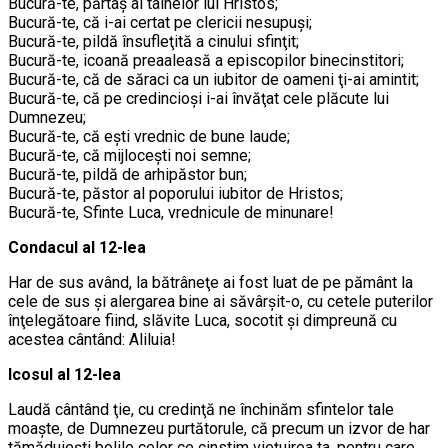
Bucură-te, părtaş al tainelor lui Hristos;
Bucură-te, că i-ai certat pe clericii nesupuşi;
Bucură-te, pildă însufleţită a cinului sfinţit;
Bucură-te, icoană preaaleasă a episcopilor binecinstitori;
Bucură-te, că de săraci ca un iubitor de oameni ţi-ai amintit;
Bucură-te, că pe credincioşi i-ai învăţat cele plăcute lui
Dumnezeu;
Bucură-te, că eşti vrednic de bune laude;
Bucură-te, că mijloceşti noi semne;
Bucură-te, pildă de arhipăstor bun;
Bucură-te, păstor al poporului iubitor de Hristos;
Bucură-te, Sfinte Luca, vrednicule de minunare!
Condacul al 12-lea
Har de sus având, la bătrâneţe ai fost luat de pe pământ la
cele de sus şi alergarea bine ai săvârşit-o, cu cetele puterilor
înţelegătoare fiind, slăvite Luca, socotit şi dimpreună cu
acestea cântând: Aliluia!
Icosul al 12-lea
Laudă cântând ţie, cu credinţă ne închinăm sfintelor tale
moaşte, de Dumnezeu purtătorule, că precum un izvor de har
tămăduieşti bolile celor ce cinstim vieţuirea ta, pentru care