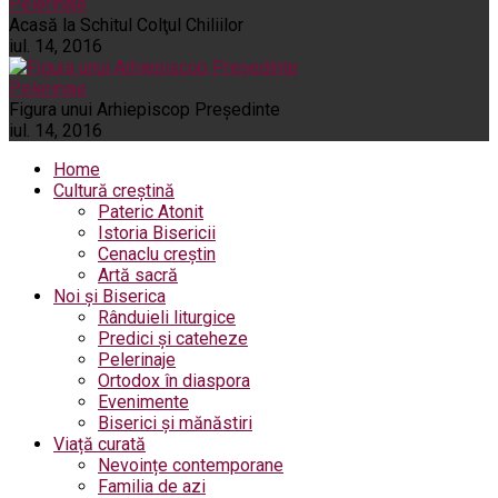
Pelerinaje
Acasă la Schitul Colţul Chiliilor
iul. 14, 2016
Pelerinaje
Figura unui Arhiepiscop Preşedinte
iul. 14, 2016
Home
Cultură creștină
Pateric Atonit
Istoria Bisericii
Cenaclu creștin
Artă sacră
Noi și Biserica
Rânduieli liturgice
Predici și cateheze
Pelerinaje
Ortodox în diaspora
Evenimente
Biserici și mănăstiri
Viață curată
Nevoințe contemporane
Familia de azi