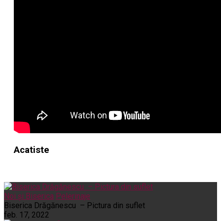
Acatiste
Noi și Biserica
Pelerinaje
Biserica Drăgănescu – Pictura din suflet
feb. 17, 2022