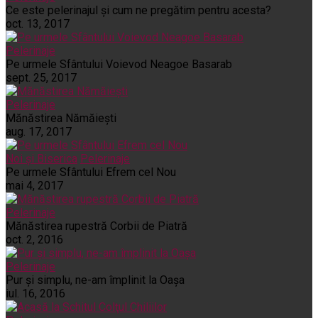
Ce este pelerinajul şi cum ne pregătim pentru acesta?
oct. 13, 2017
Pelerinaje
Pe urmele Sfântului Voievod Neagoe Basarab
sept. 25, 2017
Pelerinaje
Mănăstirea Nămăiești
aug. 17, 2017
Noi și Biserica
Pelerinaje
Pe urmele Sfântului Efrem cel Nou
mai 4, 2017
Pelerinaje
Mănăstirea rupestră Corbii de Piatră
oct. 2, 2016
Pelerinaje
Pur şi simplu, ne-am împlinit la Oaşa
iul. 16, 2016