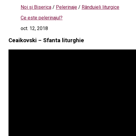
Noi și Biserica
/
Pelerinaje
/
Rânduieli liturgice
Ce este pelerinajul?
oct. 12, 2018
Ceaikovski – Sfanta liturghie