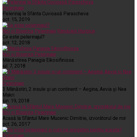
Pelerinaje
Pelerinaj la Sfânta Cuvioasă Parascheva
oct. 15, 2019
Noi și Biserica
Pelerinaje
Rânduieli liturgice
Ce este pelerinajul?
oct. 12, 2018
Noi și Biserica
Pelerinaje
Mânăstirea Panagia Eikosifinissa
iul. 7, 2018
Pelerinaje
3 Mânăstiri, 2 insule și un continent – Aegina, Aevia și Nea
Makri
iun. 19, 2018
Noi și Biserica
Pelerinaje
Acasă la Sfântul Mare Mucenic Dimitrie, izvorâtorul de mir
oct. 26, 2017
Pelerinaje