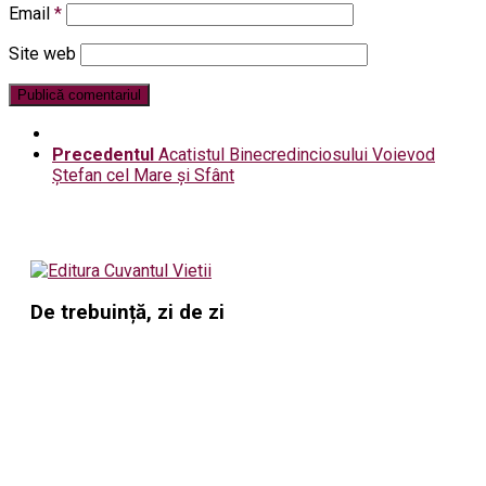
Email
*
Site web
Precedentul
Acatistul Binecredinciosului Voievod
Ștefan cel Mare şi Sfânt
De trebuință, zi de zi