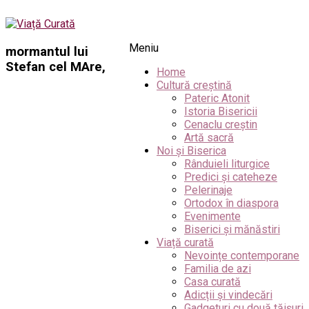
Meniu
mormantul lui
Stefan cel MAre,
Home
Cultură creștină
Pateric Atonit
Istoria Bisericii
Cenaclu creștin
Artă sacră
Noi și Biserica
Rânduieli liturgice
Predici și cateheze
Pelerinaje
Ortodox în diaspora
Evenimente
Biserici și mănăstiri
Viață curată
Nevoințe contemporane
Familia de azi
Casa curată
Adicții și vindecări
Gadgeturi cu două tăișuri