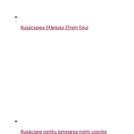
Rugăciunea Sfântului Efrem Sirul
Rugăciune pentru luminarea minții copiilor