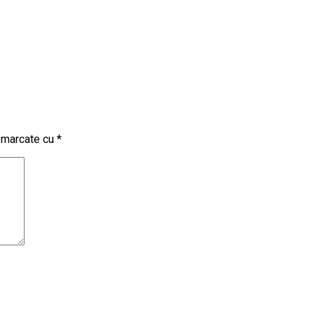
t marcate cu
*