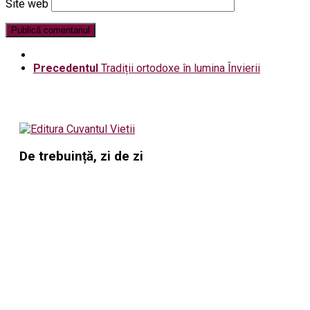
Site web
Precedentul
Tradiții ortodoxe în lumina Învierii
De trebuință, zi de zi