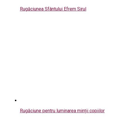
Rugăciunea Sfântului Efrem Sirul
Rugăciune pentru luminarea minții copiilor