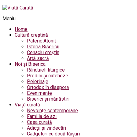
Meniu
Home
Cultură creștină
Pateric Atonit
Istoria Bisericii
Cenaclu creștin
Artă sacră
Noi și Biserica
Rânduieli liturgice
Predici și cateheze
Pelerinaje
Ortodox în diaspora
Evenimente
Biserici și mănăstiri
Viață curată
Nevoințe contemporane
Familia de azi
Casa curată
Adicții și vindecări
Gadgeturi cu două tăișuri