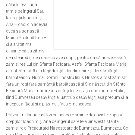
sălăşluirea Lui, a
Ortodox în diaspora
trimis pe îngerul Său
la drepţii Ioachim şi
Evenimente
Ana – căci din aceştia
Biserici și mănăstiri
avea să se nască
Maica Sa după trup –
Viață curată
şi a arătat mai
Nevoințe contemporane
dinainte că va zămisli
cea stearpă şi cea care nu avea copii, pentru ca să adeverească
Familia de azi
zămislirea Lui din Sfânta Fecioară. Astfel, Sfânta Fecioară Maria
Casa curată
a fost zămislită din făgăduinţă, dar din unire şi din sămânţă
bărbătească. Numai Domnul nostru Iisus Hristos a fost zămislit
Adicții și vindecări
fără unire şi fără sămânţă bărbătească şi S-a născut din Sfânta
Gadgeturi cu două tăișuri
Fecioară Maria mai presus de înţelegere, aşa cum numai El ştie;
fiind Dumnezeu desăvârşit a luat trup desăvârşit, aşa precum şi la
Bucătărie biblică
început a făcut şi a plăsmuit firea omenească.
Interviuri
Prăznuim dar această zi cu aducere aminte de cuvintele spuse
drepţilor Ioachim şi Ana de îngerul care le-a binevestit sfânta
Puncte de Vedere
zămislire a Preacuratei Născătoare de Dumnezeu. Dumnezeu, Cel
ce a făcut lumea din nimic, a prefăcut în fapte aceste cuvinte; a