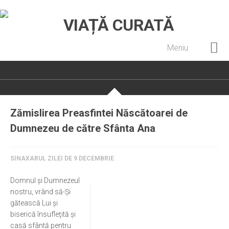
Meniu
Home
Cultură creștină
Pateric Atonit
Zămislirea Preasfintei Născătoarei de
Istoria Bisericii
Dumnezeu de către Sfânta Ana
Cenaclu creștin
Artă sacră
SINAXARUL ZILEI DE 9 DECEMBRIE
Noi și Biserica
Domnul şi Dumnezeul
nostru, vrând să-Şi
Rânduieli liturgice
gătească Lui şi
Predici și cateheze
biserică însufleţită şi
casă sfântă pentru
Pelerinaje