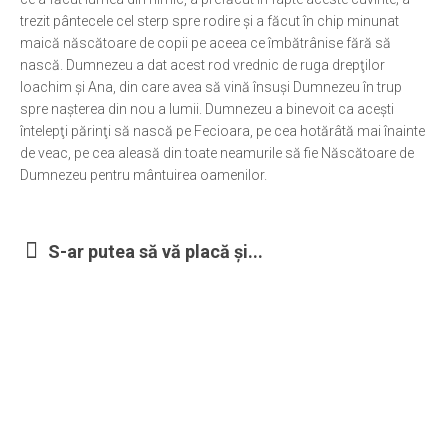
trezit pântecele cel sterp spre rodire şi a făcut în chip minunat
maică născătoare de copii pe aceea ce îmbătrânise fără să
nască. Dumnezeu a dat acest rod vrednic de ruga drepţilor
Ioachim şi Ana, din care avea să vină însuşi Dumnezeu în trup
spre naşterea din nou a lumii. Dumnezeu a binevoit ca aceşti
întelepţi părinţi să nască pe Fecioara, pe cea hotărâtă mai înainte
de veac, pe cea aleasă din toate neamurile să fie Născătoare de
Dumnezeu pentru mântuirea oamenilor.
S-ar putea să vă placă și...