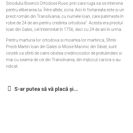
Sinodului Bisericii Ortodoxe Ruse, prin care ruga sa se intervina
pentru eliberarea lui. Între altele, scria: Aici în fortareata este si un
preot român din Transilvania, cu numele Ioan, care patimeste în
robie de 24 de ani pentru credinta ortodoxa”. Acesta era preotul
Ioan din Gales, cel întemnitat în 1756, deci cu 24 de ani în urma.
Pentru marturia lor ortodoxa si moartea lor martirica, Sfintii
Preoti Martiri Ioan din Gales si Moise Macinic din Sibiel, sunt
cinstiti ca sfinti de catre obstea credinciosilor de pretutindeni si
mai cu seama de cei din Transilvania, din mijlocul carora s-au
ridicat.
S-ar putea să vă placă și...