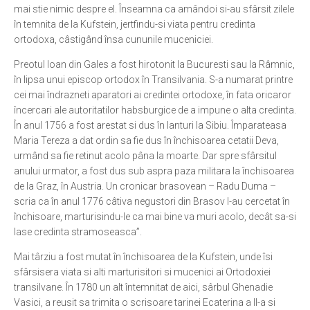
mai stie nimic despre el. Înseamna ca amândoi si-au sfârsit zilele
în temnita de la Kufstein, jertfindu-si viata pentru credinta
ortodoxa, câstigând însa cununile muceniciei.
Preotul Ioan din Gales a fost hirotonit la Bucuresti sau la Râmnic,
în lipsa unui episcop ortodox în Transilvania. S-a numarat printre
cei mai îndrazneti aparatori ai credintei ortodoxe, în fata oricaror
încercari ale autoritatilor habsburgice de a impune o alta credinta.
În anul 1756 a fost arestat si dus în lanturi la Sibiu. Împarateasa
Maria Tereza a dat ordin sa fie dus în închisoarea cetatii Deva,
urmând sa fie retinut acolo pâna la moarte. Dar spre sfârsitul
anului urmator, a fost dus sub aspra paza militara la închisoarea
de la Graz, în Austria. Un cronicar brasovean – Radu Duma –
scria ca în anul 1776 câtiva negustori din Brasov l-au cercetat în
închisoare, marturisindu-le ca mai bine va muri acolo, decât sa-si
lase credinta stramoseasca”.
Mai târziu a fost mutat în închisoarea de la Kufstein, unde îsi
sfârsisera viata si alti marturisitori si mucenici ai Ortodoxiei
transilvane. În 1780 un alt întemnitat de aici, sârbul Ghenadie
Vasici, a reusit sa trimita o scrisoare tarinei Ecaterina a II-a si