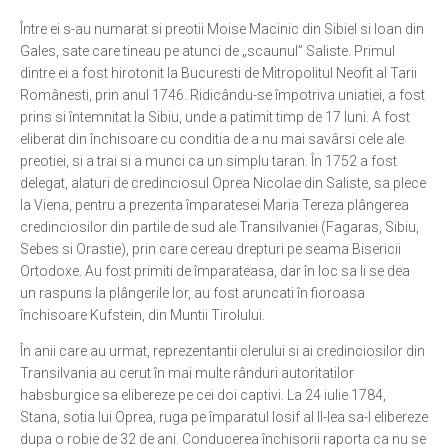
Între ei s-au numarat si preotii Moise Macinic din Sibiel si Ioan din
Ortodox în diaspora
Gales, sate care tineau pe atunci de „scaunul” Saliste. Primul
Evenimente
dintre ei a fost hirotonit la Bucuresti de Mitropolitul Neofit al Tarii
Românesti, prin anul 1746. Ridicându-se împotriva uniatiei, a fost
Biserici și mănăstiri
prins si întemnitat la Sibiu, unde a patimit timp de 17 luni. A fost
Viață curată
eliberat din închisoare cu conditia de a nu mai savârsi cele ale
preotiei, si a trai si a munci ca un simplu taran. În 1752 a fost
Nevoințe contemporane
delegat, alaturi de credinciosul Oprea Nicolae din Saliste, sa plece
Familia de azi
la Viena, pentru a prezenta împaratesei Maria Tereza plângerea
credinciosilor din partile de sud ale Transilvaniei (Fagaras, Sibiu,
Casa curată
Sebes si Orastie), prin care cereau drepturi pe seama Bisericii
Adicții și vindecări
Ortodoxe. Au fost primiti de împarateasa, dar în loc sa li se dea
un raspuns la plângerile lor, au fost aruncati în fioroasa
Gadgeturi cu două tăișuri
închisoare Kufstein, din Muntii Tirolului.
Bucătărie biblică
În anii care au urmat, reprezentantii clerului si ai credinciosilor din
Interviuri
Transilvania au cerut în mai multe rânduri autoritatilor
habsburgice sa elibereze pe cei doi captivi. La 24 iulie 1784,
Puncte de Vedere
Stana, sotia lui Oprea, ruga pe împaratul Iosif al II-lea sa-l elibereze
dupa o robie de 32 de ani. Conducerea închisorii raporta ca nu se