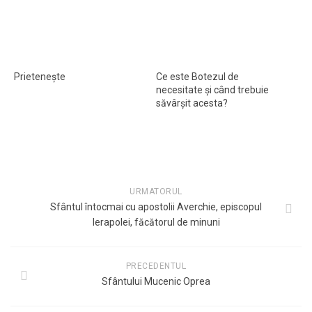
Prieteneşte
Ce este Botezul de
necesitate şi când trebuie
săvârşit acesta?
URMATORUL
Sfântul întocmai cu apostolii Averchie, episcopul
Ierapolei, făcătorul de minuni
PRECEDENTUL
Sfântului Mucenic Oprea