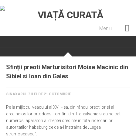
Meniu
Home
Cultură creștină
Pateric Atonit
Sfinții preoti Marturisitori Moise Macinic din
Istoria Bisericii
Sibiel si Ioan din Gales
Cenaclu creștin
Artă sacră
SINAXARUL ZILEI DE 21 OCTOMBRIE
Noi și Biserica
Pe la mijlocul veacului al XVIII-lea, din rândul preotilor si al
credinciosilor ortodocsi români din Transilvania s-au ridicat
Rânduieli liturgice
numerosi aparatori ai dreptei credinte în fata încercarilor
Predici și cateheze
autoritatilor habsburgice de a-i înstraina de „Legea
stramoseasca”.
Pelerinaje