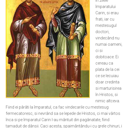
în zilele
împaratului
Ortodox în diaspora
Carin, si erau
Evenimente
frati, iar cu
mestesugul
Biserici și mănăstiri
doctori,
Viață curată
vindecând nu
numai oameni,
Nevoințe contemporane
ci si
Familia de azi
dobitoace. Ei
cereau ca
Casa curată
plata de la cei
Adicții și vindecări
ce se lecuiau
doar credinta
Gadgeturi cu două tăișuri
si marturisirea
Bucătărie biblică
în Hristos, si
nimic altceva.
Interviuri
Fiind ei pârâti la împaratul, ca fac vindecarile cu mestesug
fermecatoresc, si nevrând sa se lepede de Hristos, ci mai vârtos
Puncte de Vedere
înca si pe împaratul Carin l-au mântuit din pagânatate, fiind
tamaduit de dânsii. Caci acesta, spaimântându-i cu grele chinuri, i