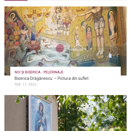
NOI ȘI BISERICA
/
PELERINAJE
Biserica Drăgănescu – Pictura din suflet
FEB. 17, 2022