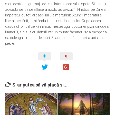
s-au desfacut grumajii de i s-a întors obrazul la spate. Si pentru
aceasta cei ce se aflasera acolo au crezut în Hristos. pe Care si
împaratul cu toti ai casei lui L-a marturisit. Atunci împaratul a
liberat pe sfinti, trimitându-i cu cinste la locul lor. Dupa aceea
dascalul lor, cel ce i-a învatat mestesugul doctoriei, pizmuindu-i si
luându-i, s-a suit cu dânsii într-un munte facându-se a merge ca
sa culeaga ierburi de leacuri. Si acolo sculându-se i-a ucis cu
pietre.
0
S-ar putea să vă placă și...