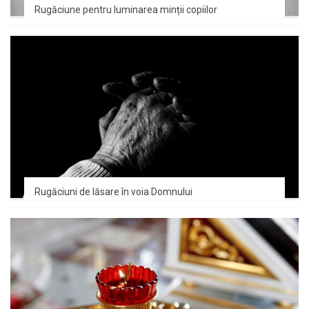
Rugăciune pentru luminarea minții copiilor
Rugăciuni de lăsare în voia Domnului