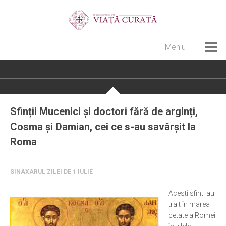
Meniu
Home
Cultură creștină
Pateric Atonit
Sfinții Mucenici și doctori fără de arginți,
Istoria Bisericii
Cosma și Damian, cei ce s-au savârșit la
Cenaclu creștin
Roma
Artă sacră
SINAXARUL ZILEI DE 1 IULIE
Noi și Biserica
Rânduieli liturgice
Acesti sfinti au
trait în marea
Predici și cateheze
cetate a Romei
Pelerinaje