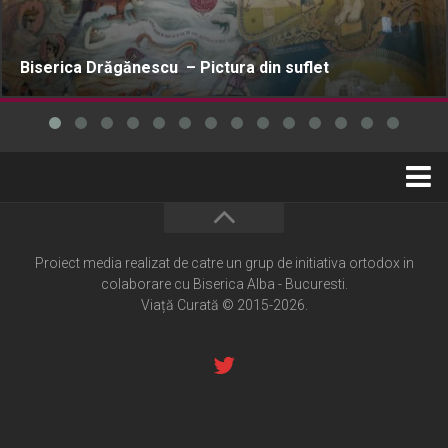
Biserica Drăgănescu – Pictura din suflet
Home
Cultură creștină
Proiect media realizat de catre un grup de initiativa ortodox in
colaborare cu Biserica Alba - Bucuresti.
Pateric Atonit
Viață Curată © 2015-2026.
Istoria Bisericii
Cenaclu creștin
Artă sacră
Noi și Biserica