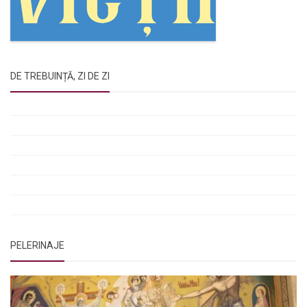
DE TREBUINȚĂ, ZI DE ZI
Rugăciunile Sfintei Treimi
Rugăciunea Sfântului Efrem Sirul
Rugăciune pentru luminarea minții copiilor
Rugăciuni de lăsare în voia Domnului
Rugăciuni de mulțumire
Rugăciuni către Sfânta Cuvioasă Parascheva
PELERINAJE