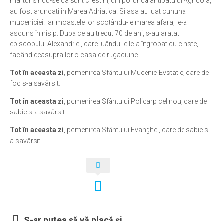
marturisindu-se ca sunt crestini, din porunca antipatului Agricola,
au fost aruncati în Marea Adriatica. Si asa au luat cununa
Ortodox în diaspora
muceniciei. Iar moastele lor scotându-le marea afara, le-a
Evenimente
ascuns în nisip. Dupa ce au trecut 70 de ani, s-au aratat
episcopului Alexandriei, care luându-le le-a îngropat cu cinste,
Biserici și mănăstiri
facând deasupra lor o casa de rugaciune.
Viață curată
Tot în aceasta zi
, pomenirea Sfântului Mucenic Evstatie, care de
Nevoințe contemporane
foc s-a savârsit.
Familia de azi
Tot în aceasta zi
, pomenirea Sfântului Policarp cel nou, care de
sabie s-a savârsit.
Casa curată
Tot în aceasta zi
, pomenirea Sfântului Evanghel, care de sabie s-
Adicții și vindecări
a savârsit.
Gadgeturi cu două tăișuri
Bucătărie biblică
Interviuri
Puncte de Vedere
S-ar putea să vă placă și...