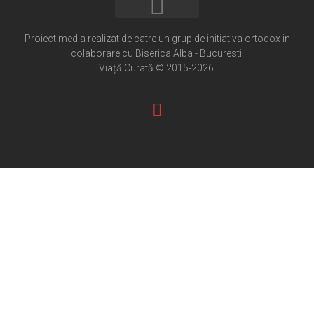
Home
Cultură creștină
Proiect media realizat de catre un grup de initiativa ortodox in
colaborare cu Biserica Alba - Bucuresti.
Pateric Atonit
Viață Curată © 2015-2026.
Istoria Bisericii
Cenaclu creștin
Artă sacră
Noi și Biserica
Rânduieli liturgice
Predici și cateheze
Pelerinaje
Ortodox în diaspora
Evenimente
Biserici și mănăstiri