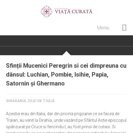
Meniu
Home
Cultură creștină
Pateric Atonit
Sfinții Mucenici Peregrin si cei dimpreuna cu
Istoria Bisericii
dânsul: Luchian, Pombie, Isihie, Papia,
Cenaclu creștin
Satornin și Ghermano
Artă sacră
SINAXARUL ZILEI DE 7 IULIE
Noi și Biserica
Rânduieli liturgice
Acestia erau din Italia, dar din pricina prigoanei ce se facea de
Traian, au venit la Dirahia, unde vazând pe Sfântul Astie episcopul
Predici și cateheze
spânzurat pe Cruce si fericindu-l, au fost prinsi de ostasi. Si
Pelerinaje