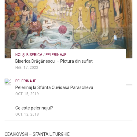
NOI ȘI BISERICA
/
PELERINAJE
Biserica Drăgănescu – Pictura din suflet
FEB. 17, 2022
PELERINAJE
Pelerinaj la Sfânta Cuvioasă Parascheva
OCT. 15, 2019
NOI ȘI BISERICA
/
PELERINAJE
/
RÂNDUIELI LITURGICE
Ce este pelerinajul?
OCT. 12, 2018
CEAIKOVSKI – SFANTA LITURGHIE