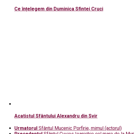
Ce înțelegem din Duminica Sfintei Cruci
Acatistul Sfântului Alexandru din Svir
Urmatorul
Sfântul Mucenic Porfirie, mimul (actorul)
Precedentul
Sfântul Cuvios Ioanichie cel mare de la Mu