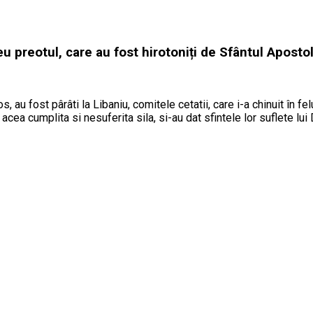
u preotul, care au fost hirotoniți de Sfântul Apostol
, au fost pârâti la Libaniu, comitele cetatii, care i-a chinuit în felur
u acea cumplita si nesuferita sila, si-au dat sfintele lor suflete l