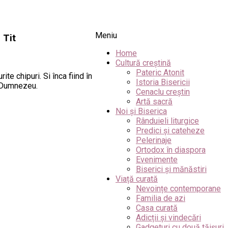
Meniu
 Tit
Home
Cultură creștină
Pateric Atonit
ite chipuri. Si înca fiind în
Istoria Bisericii
ui Dumnezeu.
Cenaclu creștin
Artă sacră
Noi și Biserica
Rânduieli liturgice
Predici și cateheze
Pelerinaje
Ortodox în diaspora
Evenimente
Biserici și mănăstiri
Viață curată
Nevoințe contemporane
Familia de azi
Casa curată
Adicții și vindecări
Gadgeturi cu două tăișuri