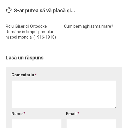
Ortodox în diaspora
S-ar putea să vă placă și...
Evenimente
Rolul Bisericii Ortodoxe
Cum bem aghiasma mare?
Biserici și mănăstiri
Române în timpul primului
Viață curată
război mondial (1916-1918)
Nevoințe contemporane
Familia de azi
Lasă un răspuns
Casa curată
Comentariu
*
Adicții și vindecări
Gadgeturi cu două tăișuri
Bucătărie biblică
Interviuri
Nume
*
Email
*
Puncte de Vedere