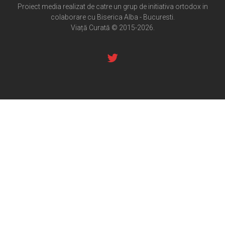
Cultură creștină
Proiect media realizat de catre un grup de initiativa ortodox in
colaborare cu Biserica Alba - Bucuresti.
Pateric Atonit
Viață Curată © 2015-2026.
Istoria Bisericii
Cenaclu creștin
Artă sacră
Noi și Biserica
Rânduieli liturgice
Predici și cateheze
Pelerinaje
Ortodox în diaspora
Evenimente
Biserici și mănăstiri
Viață curată
Nevoințe contemporane