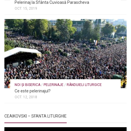
Pelerinaj la Sfânta Cuvioasă Parascheva
OCT. 15, 2019
NOI ȘI BISERICA
/
PELERINAJE
/
RÂNDUIELI LITURGICE
Ce este pelerinajul?
OCT. 12, 2018
CEAIKOVSKI – SFANTA LITURGHIE