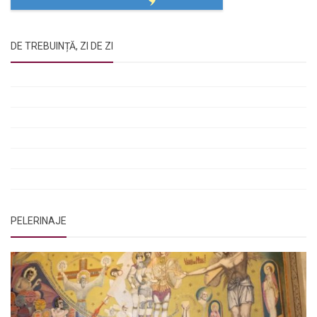
DE TREBUINȚĂ, ZI DE ZI
Rugăciunile Sfintei Treimi
Rugăciunea Sfântului Efrem Sirul
Rugăciune pentru luminarea minții copiilor
Rugăciuni de lăsare în voia Domnului
Rugăciuni de mulțumire
Rugăciuni către Sfânta Cuvioasă Parascheva
PELERINAJE