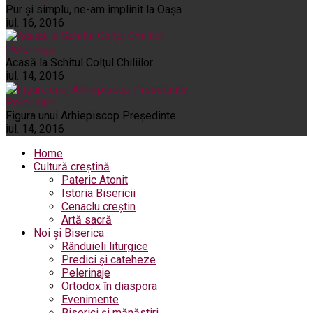
Pur şi simplu, ne-am împlinit la Oaşa
iul. 16, 2016
Pelerinaje
Acasă la Schitul Colţul Chiliilor
iul. 14, 2016
Pelerinaje
Figura unui Arhiepiscop Preşedinte
iul. 14, 2016
Home
Cultură creștină
Pateric Atonit
Istoria Bisericii
Cenaclu creștin
Artă sacră
Noi și Biserica
Rânduieli liturgice
Predici și cateheze
Pelerinaje
Ortodox în diaspora
Evenimente
Biserici și mănăstiri