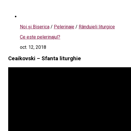
Noi și Biserica
/
Pelerinaje
/
Rânduieli liturgice
Ce este pelerinajul?
oct. 12, 2018
Ceaikovski – Sfanta liturghie