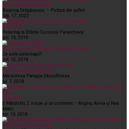
Noi și Biserica
Pelerinaje
Biserica Drăgănescu – Pictura din suflet
feb. 17, 2022
Pelerinaje
Pelerinaj la Sfânta Cuvioasă Parascheva
oct. 15, 2019
Noi și Biserica
Pelerinaje
Rânduieli liturgice
Ce este pelerinajul?
oct. 12, 2018
Noi și Biserica
Pelerinaje
Mânăstirea Panagia Eikosifinissa
iul. 7, 2018
Pelerinaje
3 Mânăstiri, 2 insule și un continent – Aegina, Aevia și Nea
Makri
iun. 19, 2018
Noi și Biserica
Pelerinaje