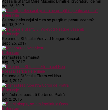
Acasă la Sfântul Mare Mucenic Dimitrie, izvorâtorul de mir
oct. 26, 2017
Pelerinaje
Ce este pelerinajul şi cum ne pregătim pentru acesta?
oct. 13, 2017
Pelerinaje
Pe urmele Sfântului Voievod Neagoe Basarab
sept. 25, 2017
Pelerinaje
Mănăstirea Nămăiești
aug. 17, 2017
Noi și Biserica
Pelerinaje
Pe urmele Sfântului Efrem cel Nou
mai 4, 2017
Pelerinaje
Mănăstirea rupestră Corbii de Piatră
oct. 2, 2016
Pelerinaje