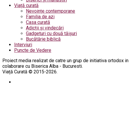
Viață curată
Nevoințe contemporane
Familia de azi
Casa curată
Adicții și vindecări
Gadgeturi cu două tăișuri
Bucătărie biblică
Interviuri
Puncte de Vedere
Proiect media realizat de catre un grup de initiativa ortodox in
colaborare cu Biserica Alba - Bucuresti.
Viață Curată © 2015-2026.