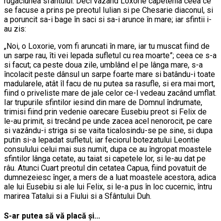
rugaciunea sfântului. Deci vazând Loxorie capetenia ceea ce
se facuse a prins pe preotul Iulian si pe Chesarie diaconul, si
a poruncit sa-i bage în saci si sa-i arunce în mare; iar sfintii i-
au zis:
„Noi, o Loxorie, vom fi aruncati în mare, iar tu muscat fiind de
un sarpe rau, îti vei lepada sufletul cu rea moarte”; ceea ce s-a
si facut; ca peste doua zile, umblând el pe lânga mare, s-a
încolacit peste dânsul un sarpe foarte mare si batându-i toate
madularele, atât îl facu de nu putea sa rasufle, si era mai mort,
fiind o priveliste mare de jale celor ce-l vedeau zacând umflat.
Iar trupurile sfintilor iesind din mare de Domnul îndrumate,
trimisi fiind prin vedenie oarecare Eusebiu preot si Felix de
le-au primit, si trecând pe unde zacea acel nenorocit, pe care
si vazându-i striga si se vaita ticalosindu-se pe sine, si dupa
putin si-a lepadat sufletul; iar feciorul botezatului Leontie
consulului celui mai sus numit, dupa ce au îngropat moastele
sfintilor lânga cetate, au taiat si capetele lor, si le-au dat pe
râu. Atunci Cuart preotul din cetatea Capua, fiind povatuit de
dumnezeiesc înger, a mers de a luat moastele acestora, adica
ale lui Eusebiu si ale lui Felix, si le-a pus în loc cucernic, întru
marirea Tatalui si a Fiului si a Sfântului Duh.
S-ar putea să vă placă și...