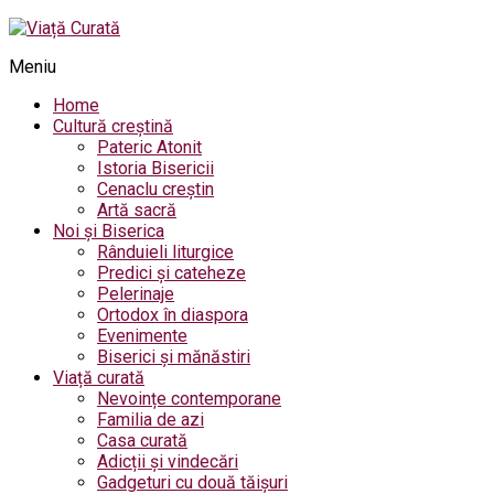
Meniu
Home
Cultură creștină
Pateric Atonit
Istoria Bisericii
Cenaclu creștin
Artă sacră
Noi și Biserica
Rânduieli liturgice
Predici și cateheze
Pelerinaje
Ortodox în diaspora
Evenimente
Biserici și mănăstiri
Viață curată
Nevoințe contemporane
Familia de azi
Casa curată
Adicții și vindecări
Gadgeturi cu două tăișuri