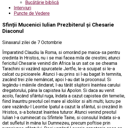
Bucătărie biblică
Interviuri
Puncte de Vedere
Sfinții Mucenici Iulian Prezbiterul și Chesarie
Diaconul
Sinaxarul zilei de 7 Octombrie
Împaratind Claudiu la Roma, si omorând pe maica-sa pentru
credinta în Hristos, nu i se mai facea mila de crestini; atunci
fericitul Chesarie venind din Africa la un sat ce se cheama
Tarachini si vazând spurcatele Jertfe, le-a scuipat si le-a
calcat cu picioarele. Atunci l-au prins si l-au bagat în temnita,
zacând trei zile nemâncat, apoi l-au dat la proconsul. Si
legându-i mâinile dindarat, l-au târât slujitorii înaintea carului
dregatorului, pâna la capistea lui Apolon. Si daca au venit
acolo, facând sfântul ruga, îndata a cazut capistea din temelie,
fiind înauntru preotul cel mare al idolilor si alti multi; lucru pe
care vazându-l Leontie Ipatul a cazut la sfântul, si crezând în
Hristos, s-a botezat înaintea tuturor. Atunci venind preotul
Iulian l-a cuminecat cu Sfintele Taine, si consulul îndata si-a
dat sufletul în mâna lui Dumnezeu, precum poftise prin