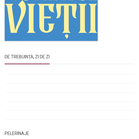
DE TREBUINȚĂ, ZI DE ZI
Rugăciunile Sfintei Treimi
Rugăciunea Sfântului Efrem Sirul
Rugăciune pentru luminarea minții copiilor
Rugăciuni de lăsare în voia Domnului
Rugăciuni de mulțumire
Rugăciuni către Sfânta Cuvioasă Parascheva
PELERINAJE