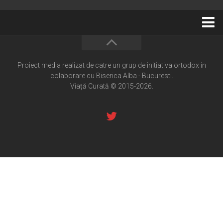
Home
Cultură creștină
Proiect media realizat de catre un grup de initiativa ortodox in
colaborare cu Biserica Alba - Bucuresti.
Pateric Atonit
Viață Curată © 2015-2026.
Istoria Bisericii
Cenaclu creștin
Artă sacră
Noi și Biserica
Rânduieli liturgice
Predici și cateheze
Pelerinaje
Ortodox în diaspora