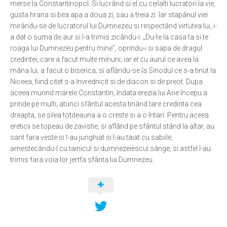
merse la Constantinopol. Si lucrând si el cu ceilalti lucratori la vie,
gusta hrana si bea apa a doua zi, sau a treia zi. Iar stapânul viei
Ortodox în diaspora
mirându-se de lucratorul lui Dumnezeu si respectând virtutea lui, i-
Evenimente
a dat o suma de aur si l-a trimis zicându-i: „Du-te la casa ta si te
roaga lui Dumnezeu pentru mine”, oprindu-i si sapa de dragul
Biserici și mănăstiri
credintei, care a facut multe minuni; iar el cu aurul ce avea la
Viață curată
mâna lui, a facut o biserica; si aflându-se la Sinodul ce s-a tinut la
Niceea, fiind citet s-a învrednicit si de diacon si de preot. Dupa
Nevoințe contemporane
aceea murind marele Constantin, îndata erezia lui Arie începu a
Familia de azi
prinde pe multi; atunci sfântul acesta tinând tare credinta cea
dreapta, se silea totdeauna a o creste si a o întari. Pentru aceea
Casa curată
ereticii se topeau de zavistie, si aflând pe sfântul stând la altar, au
Adicții și vindecări
sarit fara veste si l-au junghiat si l-au taiat cu sabiile,
amestecându-l cu tainicul si dumnezeiescul sânge, si astfel l-au
Gadgeturi cu două tăișuri
trimis fara voia lor jertfa sfânta lui Dumnezeu.
Bucătărie biblică
Interviuri
Puncte de Vedere