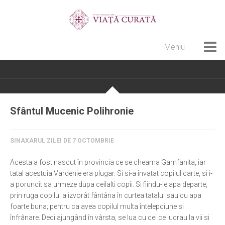
Meniu
Home
Cultură creștină
Pateric Atonit
Sfântul Mucenic Polihronie
Istoria Bisericii
Cenaclu creștin
SINAXARUL ZILEI DE 7 OCTOMBRIE
Artă sacră
Acesta a fost nascut în provincia ce se cheama Gamfanita, iar
Noi și Biserica
tatal acestuia Vardenie era plugar. Si si-a învatat copilul carte, si i-
a poruncit sa urmeze dupa ceilalti copii. Si fiindu-le apa departe,
Rânduieli liturgice
prin ruga copilul a izvorât fântâna în curtea tatalui sau cu apa
foarte buna; pentru ca avea copilul multa întelepciune si
Predici și cateheze
înfrânare. Deci ajungând în vârsta, se lua cu cei ce lucrau la vii si
Pelerinaje