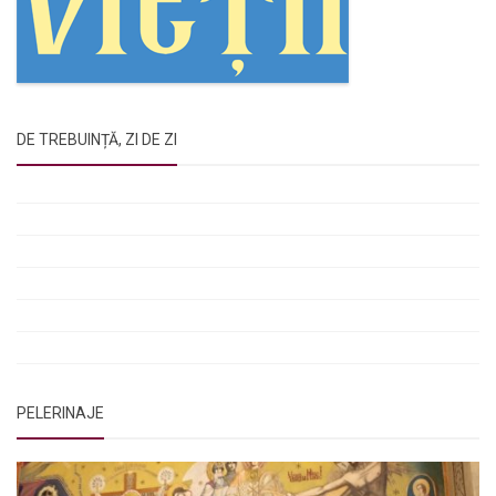
DE TREBUINȚĂ, ZI DE ZI
Rugăciunile Sfintei Treimi
Rugăciunea Sfântului Efrem Sirul
Rugăciune pentru luminarea minții copiilor
Rugăciuni de lăsare în voia Domnului
Rugăciuni de mulțumire
Rugăciuni către Sfânta Cuvioasă Parascheva
PELERINAJE