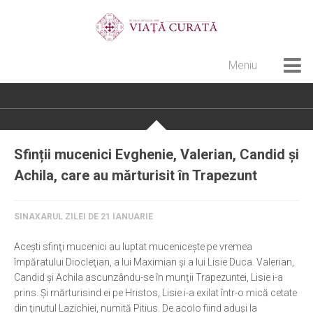
Meniu
Home
Cultură creștină
Pateric Atonit
Sfinții mucenici Evghenie, Valerian, Candid și
Istoria Bisericii
Achila, care au mărturisit în Trapezunt
Cenaclu creștin
Artă sacră
SINAXARUL ZILEI DE 21 IANUARIE
Noi și Biserica
Aceşti sfinţi mucenici au luptat muceniceşte pe vremea
împăratului Diocleţian, a lui Maximian şi a lui Lisie Duca. Valerian,
Rânduieli liturgice
Candid şi Achila ascunzându-se în munţii Trapezuntei, Lisie i-a
Predici și cateheze
prins. Şi mărturisind ei pe Hristos, Lisie i-a exilat într-o mică cetate
din ţinutul Lazichiei, numită Pitius. De acolo fiind aduşi la
Pelerinaje