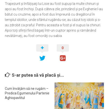
Trapezunt şi înfăţişaţi lui Lisie au fost supuşi la multe chinuri şi
Ortodox în diaspora
apoi au fost închişi. După câteva zile, prinzând şi pe Evghenie l-au
bătut cu cruzime, apoi a fost dus împreună cu dregătorul în
Evenimente
templul idolilor, unde sfântul rugându-se, au căzut toţi idolii şi s-
Biserici și mănăstiri
au zdrobit ca praful. Pentru aceasta a fost şi el supus la chinuri.
Apoi toţi sfinţii fiind băgaţi într-un cuptor aprins şi rămânând
Viață curată
nevătămaţi, au fost omorâţi cu sabia.
Nevoințe contemporane
0
Familia de azi
Casa curată
Adicții și vindecări
Gadgeturi cu două tăișuri
S-ar putea să vă placă și...
Bucătărie biblică
Cum învăţăm să ne rugăm –
Interviuri
Predica Egumenului Partenie
Puncte de Vedere
Aghiopavlitul