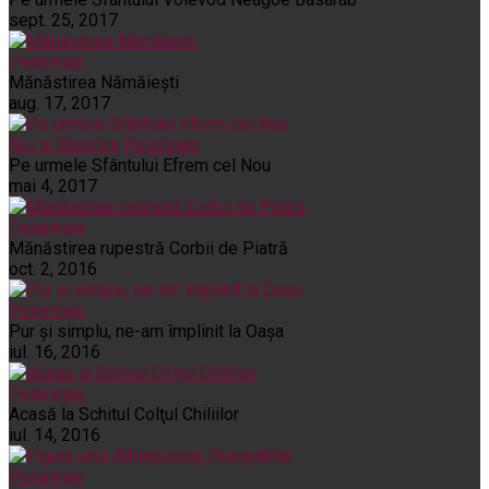
sept. 25, 2017
Pelerinaje
Mănăstirea Nămăiești
aug. 17, 2017
Noi și Biserica
Pelerinaje
Pe urmele Sfântului Efrem cel Nou
mai 4, 2017
Pelerinaje
Mănăstirea rupestră Corbii de Piatră
oct. 2, 2016
Pelerinaje
Pur şi simplu, ne-am împlinit la Oaşa
iul. 16, 2016
Pelerinaje
Acasă la Schitul Colţul Chiliilor
iul. 14, 2016
Pelerinaje