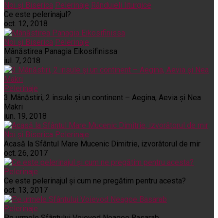
Noi și Biserica
Pelerinaje
Rânduieli liturgice
Ce este pelerinajul?
oct. 12, 2018
Noi și Biserica
Pelerinaje
Mânăstirea Panagia Eikosifinissa
iul. 7, 2018
Pelerinaje
3 Mânăstiri, 2 insule și un continent – Aegina, Aevia și Nea
Makri
iun. 19, 2018
Noi și Biserica
Pelerinaje
Acasă la Sfântul Mare Mucenic Dimitrie, izvorâtorul de mir
oct. 26, 2017
Pelerinaje
Ce este pelerinajul şi cum ne pregătim pentru acesta?
oct. 13, 2017
Pelerinaje
Pe urmele Sfântului Voievod Neagoe Basarab