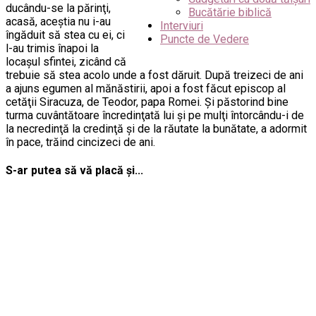
ducându-se la părinţi,
Bucătărie biblică
acasă, aceştia nu i-au
Interviuri
îngăduit să stea cu ei, ci
Puncte de Vedere
l-au trimis înapoi la
locaşul sfintei, zicând că
trebuie să stea acolo unde a fost dăruit. După treizeci de ani
a ajuns egumen al mănăstirii, apoi a fost făcut episcop al
cetăţii Siracuza, de Teodor, papa Romei. Şi păstorind bine
turma cuvântătoare încredinţată lui şi pe mulţi întorcându-i de
la necredinţă la credinţă şi de la răutate la bunătate, a adormit
în pace, trăind cincizeci de ani.
S-ar putea să vă placă și...