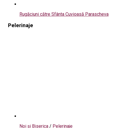
Rugăciuni către Sfânta Cuvioasă Parascheva
Pelerinaje
Noi și Biserica
/
Pelerinaje