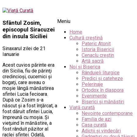
Meniu
Sfântul Zosim,
episcopul Siracuzei
Home
din insula Siciliei
Cultură creștină
Pateric Atonit
Sinaxarul zilei de 21
Istoria Bisericii
Ianuarie
Cenaclu creștin
Artă sacră
Acest cuvios părinte era
Noi și Biserica
din Sicilia, fiu de părinţi
Rânduieli liturgice
credincioşi, cucernici şi
Predici și cateheze
bogaţi, care aveau o
Pelerinaje
moşie lângă mănăstirea
Ortodox în diaspora
sfintei Lucia fecioara.
Evenimente
După ce Zosim s-a
Biserici și mănăstiri
născut şi a fost înţărcat, a
Viață curată
fost dăruit sfintei Lucia,
Nevoințe contemporane
împreună cu moşia. Şi
Familia de azi
vieţuind în mănăstire, a
Casa curată
fost rânduit păzitor al
Adicții și vindecări
raclei sfintei. Odată,
Gadgeturi cu două tăișuri