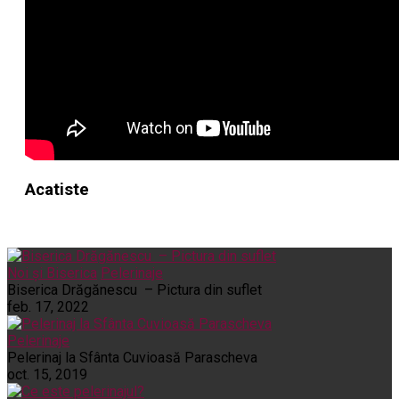
Acatiste
Noi și Biserica
Pelerinaje
Biserica Drăgănescu – Pictura din suflet
feb. 17, 2022
Pelerinaje
Pelerinaj la Sfânta Cuvioasă Parascheva
oct. 15, 2019