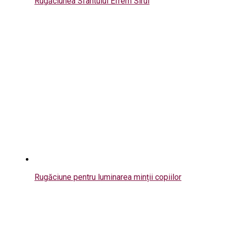
Rugăciunea Sfântului Efrem Sirul
Rugăciune pentru luminarea minții copiilor