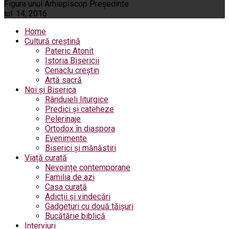
Figura unui Arhiepiscop Preşedinte
iul. 14, 2016
Home
Cultură creștină
Pateric Atonit
Istoria Bisericii
Cenaclu creștin
Artă sacră
Noi și Biserica
Rânduieli liturgice
Predici și cateheze
Pelerinaje
Ortodox în diaspora
Evenimente
Biserici și mănăstiri
Viață curată
Nevoințe contemporane
Familia de azi
Casa curată
Adicții și vindecări
Gadgeturi cu două tăișuri
Bucătărie biblică
Interviuri