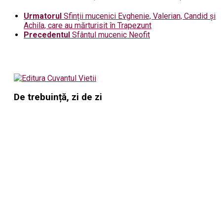
Urmatorul
Sfinții mucenici Evghenie, Valerian, Candid și
Achila, care au mărturisit în Trapezunt
Precedentul
Sfântul mucenic Neofit
De trebuință, zi de zi