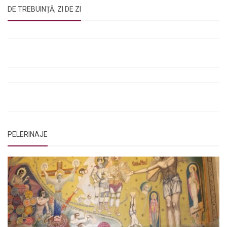
DE TREBUINȚĂ, ZI DE ZI
Rugăciunile Sfintei Treimi
Rugăciunea Sfântului Efrem Sirul
Rugăciune pentru luminarea minții copiilor
Rugăciuni de lăsare în voia Domnului
Rugăciuni de mulțumire
Rugăciuni către Sfânta Cuvioasă Parascheva
PELERINAJE