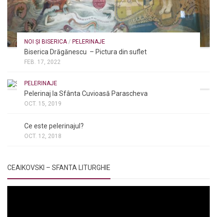
NOI ȘI BISERICA
/
PELERINAJE
Biserica Drăgănescu – Pictura din suflet
FEB. 17, 2022
PELERINAJE
Pelerinaj la Sfânta Cuvioasă Parascheva
OCT. 15, 2019
NOI ȘI BISERICA
/
PELERINAJE
/
RÂNDUIELI LITURGICE
Ce este pelerinajul?
OCT. 12, 2018
CEAIKOVSKI – SFANTA LITURGHIE