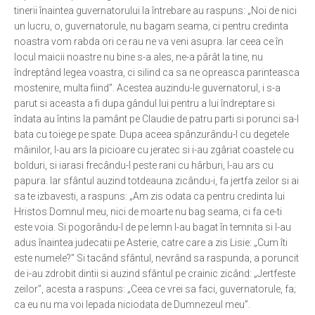
tinerii înaintea guvernatorului la întrebare au raspuns: „Noi de nici
Ortodox în diaspora
un lucru, o, guvernatorule, nu bagam seama, ci pentru credinta
noastra vom rabda ori ce rau ne va veni asupra. Iar ceea ce în
Evenimente
locul maicii noastre nu bine s-a ales, ne-a pârât la tine, nu
Biserici și mănăstiri
îndreptând legea voastra, ci silind ca sa ne opreasca parinteasca
mostenire, multa fiind”. Acestea auzindu-le guvernatorul, i s-a
Viață curată
parut si aceasta a fi dupa gândul lui pentru a lui îndreptare si
Nevoințe contemporane
îndata au întins la pamânt pe Claudie de patru parti si porunci sa-l
bata cu toiege pe spate. Dupa aceea spânzurându-l cu degetele
Familia de azi
mâinilor, l-au ars la picioare cu jeratec si i-au zgâriat coastele cu
Casa curată
bolduri, si iarasi frecându-l peste rani cu hârburi, l-au ars cu
papura. Iar sfântul auzind totdeauna zicându-i, fa jertfa zeilor si ai
Adicții și vindecări
sa te izbavesti, a raspuns: „Am zis odata ca pentru credinta lui
Gadgeturi cu două tăișuri
Hristos Domnul meu, nici de moarte nu bag seama, ci fa ce-ti
este voia. Si pogorându-l de pe lemn l-au bagat în temnita si l-au
Bucătărie biblică
adus înaintea judecatii pe Asterie, catre care a zis Lisie: „Cum îti
este numele?” Si tacând sfântul, nevrând sa raspunda, a poruncit
Interviuri
de i-au zdrobit dintii si auzind sfântul pe crainic zicând: „Jertfeste
Puncte de Vedere
zeilor”, acesta a raspuns: „Ceea ce vrei sa faci, guvernatorule, fa;
ca eu nu ma voi lepada niciodata de Dumnezeul meu”.