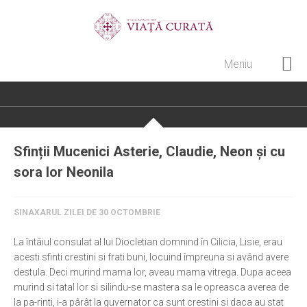
Meniu
Home
Cultură creștină
Pateric Atonit
Sfinții Mucenici Asterie, Claudie, Neon și cu
Istoria Bisericii
sora lor Neonila
Cenaclu creștin
Artă sacră
SINAXARUL ZILEI DE 30 OCTOMBRIE
Noi și Biserica
La întâiul consulat al lui Diocletian domnind în Cilicia, Lisie, erau
acesti sfinti crestini si frati buni, locuind împreuna si având avere
Rânduieli liturgice
destula. Deci murind mama lor, aveau mama vitrega. Dupa aceea
Predici și cateheze
murind si tatal lor si silindu-se mastera sa le opreasca averea de
la pa-rinti, i-a pârât la guvernator ca sunt crestini si daca au stat
Pelerinaje