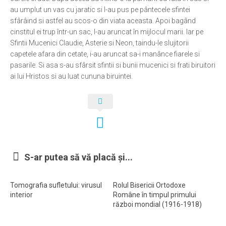
au umplut un vas cu jaratic si l-au pus pe pântecele sfintei
sfârâind si astfel au scos-o din viata aceasta. Apoi bagând
cinstitul ei trup într-un sac, l-au aruncat în mijlocul marii. Iar pe
Sfintii Mucenici Claudie, Asterie si Neon, taindu-le slujitorii
capetele afara din cetate, i-au aruncat sa-i manânce fiarele si
pasarile. Si asa s-au sfârsit sfintii si bunii mucenici si frati biruitori
ai lui Hristos si au luat cununa biruintei.
S-ar putea să vă placă și...
Tomografia sufletului: virusul
Rolul Bisericii Ortodoxe
interior
Române în timpul primului
război mondial (1916-1918)