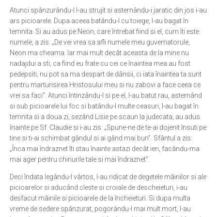
Atunci spânzurându-l l-au strujit si asternându-i jaratic din jos i-au
ars picioarele. Dupa aceea batându-l cu toiege, l-au bagat în
temnita. Si au adus pe Neon, care întrebat fiind si el, cum îti este
numele, a zis: „De vei vrea sa afli numele meu guvernatorule,
Neon ma cheama. Iar mai mult decât aceasta de la mine nu
nadajdui a sti; ca fiind eu frate cu cei ce înaintea mea au fost
pedepsiti, nu pot sa ma despart de dânsii, ci iata înaintea ta sunt
pentru marturisirea Hristosului meu si nu zabovi a face ceea ce
vrei sa faci”. Atunci întinzându-l si pe el, l-au batut rau, asternând
si sub picioarele lui foc si batându-l multe ceasuri, l-au bagat în
temnita si a doua zi, sezând Lisie pe scaun la judecata, au adus
înainte pe Sf. Claudie si i-au zis: „Spune-ne de te-ai dojenit însuti pe
tine si ti-ai schimbat gândul si ai gând mai bun”. Sfântul a zis:
„Înca mai îndraznet îti stau înainte astazi decât ieri, facându-ma
mai ager pentru chinurile tale si mai îndraznet”.
Deci îndata legându-l vârtos, l-au ridicat de degetele mâinilor si ale
picioarelor si aducând cleste si croiale de descheieturi, i-au
desfacut mâinile si picioarele de la încheieturi. Si dupa multa
vreme de sedere spânzurat, pogorându-l mai mult mort, l-au