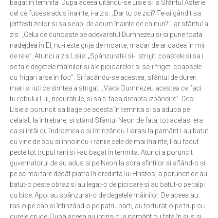
bagat în temnita. Dupa aceea uitându-se Lisie si la Sfântul Asterie
cel ce fusese adus înainte, i-a zis: „Dar tu ce zici? Te-ai gândit sa
jertfesti zeilor si sa scapi de acum înainte de chinuri?” Iar sfântul a
zis: „Celui ce cunoaste pe adevaratul Dumnezeu si-si pune toata
nadejdea în El, nu-i este grija de moarte, macar de ar cadea în mii
de rele”. Atunci a zis Lisie: „Spânzurati-l si-i strujiti coastele si sa i
se taie degetele mâinilor si ale picioarelor si sa-i frigeti coapsele
cu frigari arse în foc”. Si facându-se acestea, sfântul de dureri
mari si iuti ce simtea a strigat: „Vada Dumnezeu acestea ce faci
tu robului Lui, necuratule, si sa-ti faca dreapta izbândire”. Deci
Lisie a poruncit sa bage pe acesta în temnita si sa aduca pe
celalalt la întrebare, si stând Sfântul Neon de fata, tot acelasi era
ca si întâi cu îndrazneala si întinzându-l iarasi la pamânt l-au batut
cu vine de bou si înnoindu-i ranile cele de mai înainte, l-au facut
peste tot trupul rani si l-au bagat în temnita. Atunci a poruncit
guvernatorul de au adus si pe Neonila sora sfintilor si aflând-o si
pe ea mai tare decât piatra în credinta lui Hristos, a poruncit de au
batut-o peste obraz si au legat-o de picioare si au batut-o pe talpi
cu bice. Apoi au spânzurat-o de degetele mâinilor. De aceea au
ras-o pe cap si întinzând-o pe patru parti, au torturat-o pe trup cu
curele crude. Dupa aceea au întins-o la pamânt cu fata în sus si