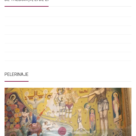
Rugăciunile Sfintei Treimi
Rugăciunea Sfântului Efrem Sirul
Rugăciune pentru luminarea minții copiilor
Rugăciuni de lăsare în voia Domnului
Rugăciuni de mulțumire
Rugăciuni către Sfânta Cuvioasă Parascheva
PELERINAJE