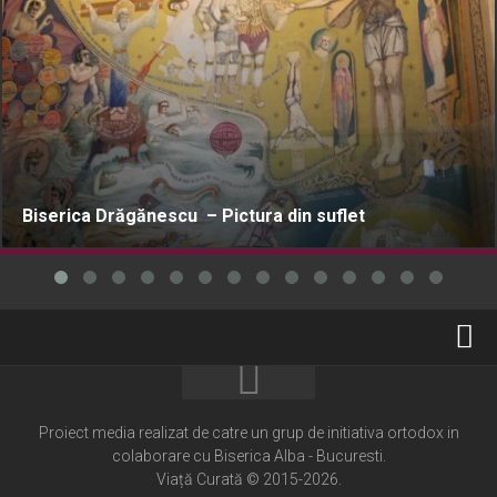
Biserica Drăgănescu – Pictura din suflet
Home
Cultură creștină
Proiect media realizat de catre un grup de initiativa ortodox in
colaborare cu Biserica Alba - Bucuresti.
Pateric Atonit
Viață Curată © 2015-2026.