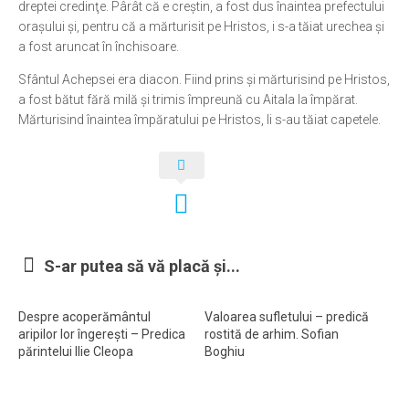
dreptei credinţe. Pârât că e creştin, a fost dus înaintea prefectului
oraşului şi, pentru că a mărturisit pe Hristos, i s-a tăiat urechea şi
Ortodox în diaspora
a fost aruncat în închisoare.
Evenimente
Sfântul Achepsei era diacon. Fiind prins şi mărturisind pe Hristos,
Biserici și mănăstiri
a fost bătut fără milă şi trimis împreună cu Aitala la împărat.
Mărturisind înaintea împăratului pe Hristos, li s-au tăiat capetele.
Viață curată
Nevoințe contemporane
Familia de azi
Casa curată
Adicții și vindecări
S-ar putea să vă placă și...
Gadgeturi cu două tăișuri
Bucătărie biblică
Despre acoperământul
Valoarea sufletului – predică
aripilor lor îngerești – Predica
rostită de arhim. Sofian
Interviuri
părintelui Ilie Cleopa
Boghiu
Puncte de Vedere