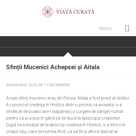
Meniu
Home
Cultură creștină
Pateric Atonit
Sfinții Mucenici Achepsei și Aitala
Istoria Bisericii
Cenaclu creștin
SINAXARUL ZILEI DE 11 DECEMBRIE
Artă sacră
Aceşti sfinţi mucenici erau din Persia. Aitala a fost preot al idolilor.
Noi și Biserica
A cunoscut credinţa în Hristos dintr-o pricină ca aceasta: s-a
vindecat de boala care-l stăpânea (o curgere de sânge) numai
Rânduieli liturgice
pentru că şi-a pus în gând să se ducă la episcopul creştinilor.
După ce a învăţat de la episcop credinţa în Hristos, s-a întors în
Predici și cateheze
oraşul său, care se numea Arvil, ca să fie şi altora dascăl al
Pelerinaje