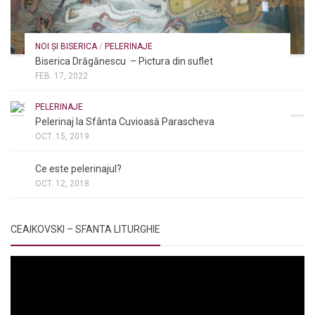
NOI ȘI BISERICA
/
PELERINAJE
Biserica Drăgănescu – Pictura din suflet
FEB. 17, 2022
PELERINAJE
Pelerinaj la Sfânta Cuvioasă Parascheva
OCT. 15, 2019
NOI ȘI BISERICA
/
PELERINAJE
/
RÂNDUIELI LITURGICE
Ce este pelerinajul?
OCT. 12, 2018
CEAIKOVSKI – SFANTA LITURGHIE