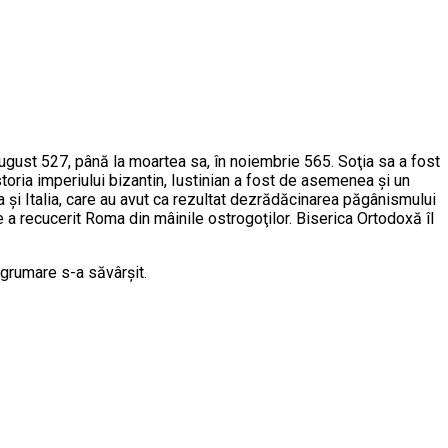
ugust 527, până la moartea sa, în noiembrie 565. Soţia sa a fost
istoria imperiului bizantin, Iustinian a fost de asemenea şi un
ica şi Italia, care au avut ca rezultat dezrădăcinarea păgânismului
re a recucerit Roma din mâinile ostrogoţilor. Biserica Ortodoxă îl
sugrumare s-a săvârşit.