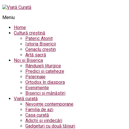
Meniu
Home
Cultură creștină
Pateric Atonit
Istoria Bisericii
Cenaclu creștin
Artă sacră
Noi și Biserica
Rânduieli liturgice
Predici și cateheze
Pelerinaje
Ortodox în diaspora
Evenimente
Biserici și mănăstiri
Viață curată
Nevoințe contemporane
Familia de azi
Casa curată
Adicții și vindecări
Gadgeturi cu două tăișuri