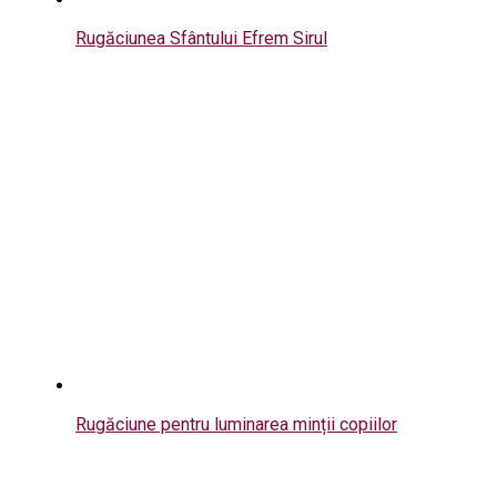
Rugăciunea Sfântului Efrem Sirul
Rugăciune pentru luminarea minții copiilor