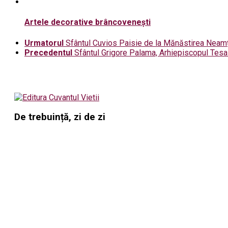
Artele decorative brâncovenești
Urmatorul
Sfântul Cuvios Paisie de la Mănăstirea Neamț
Precedentul
Sfântul Grigore Palama, Arhiepiscopul Tesal
De trebuință, zi de zi