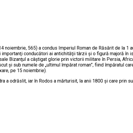
– 14 noiembrie, 565) a condus Imperiul Roman de Răsărit de la 1 a
importanţi conducători ai antichităţii târzii şi o figură majoră în 
sale Bizanţul a câştigat glorie prin victorii militare în Persia, Afr
noscut şi sub numele de „ultimul împărat roman”, fiind împăratul ca
xare, pe 15 noiembrie).
ra a odrăslit, iar în Rodos a mărturisit, la anii 1800 şi care prin 