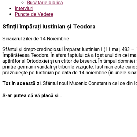
Bucătărie biblică
Interviuri
Puncte de Vedere
Sfinții împărați Iustinian și Teodora
Sinaxarul zilei de 14 Noiembrie
Sfântul şi drept-credinciosul Împărat Iustinian I (11 mai, 483 
Împărăteasa Teodora. În afara faptului că a fost unul din cei mai 
apărător al Ortodoxiei şi un ctitor de biserici. În timpul domniei 
printre germanii vandali şi triburile vizigote. Iustinian este cu
prăznuieşte pe Iustinian pe data de 14 noiembrie (în unele sina
Tot în această zi
, Sfântul noul Mucenic Constantin cel ce din Id
S-ar putea să vă placă și...