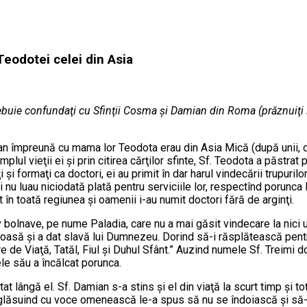
 Teodotei celei din Asia
buie confundaţi cu Sfinţii Cosma şi Damian din Roma (prăznuiţi la 1
ian împreună cu mama lor Teodota erau din Asia Mică (după unii, 
lul vieţii ei şi prin citirea cărţilor sfinte, Sf. Teodota a păstrat p
şi formaţi ca doctori, ei au primit în dar harul vindecării trupurilo
nu luau niciodată plată pentru serviciile lor, respectînd porunca M
în toată regiunea şi oamenii i-au numit doctori fără de arginţi.
 bolnave, pe nume Paladia, care nu a mai găsit vindecare la nici un
toasă şi a dat slavă lui Dumnezeu. Dorind să-i răsplătească pentr
re de Viaţă, Tatăl, Fiul şi Duhul Sfânt.” Auzind numele Sf. Treimi d
le său a încălcat porunca.
at lângă el. Sf. Damian s-a stins şi el din viaţă la scurt timp şi 
are glăsuind cu voce omenească le-a spus să nu se îndoiască şi 