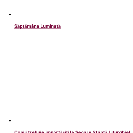
Săptămâna Luminată
Copiii trebuie împărtăşiţi la fiecare Sfântă Liturghie!