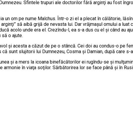
 Dumnezeu. Sfintele trupuri ale doctorilor fără arginţi au fost 
ia un om pe nume Malchus. Într-o zi el a plecat în călătorie, lăs
 arginţi” să aibă grijă de nevasta lui. Dar vrăjmaşul omului a luat 
o ducă acolo unde era el. Crezîndu-l, ea s-a dus cu el şi când au a
 să o ajute.
diavol şi acesta a căzut de pe o stâncă. Cei doi au condus-o pe fem
s că sunt slujitorii lui Dumnezeu, Cosma şi Damian, după care s-a
unea şi a mers la icoana binefăcătorilor ei rugîndu-se şi mulţumin
de armonie în viaţa soţilor. Sărbătorirea lor se face până şi în Rus