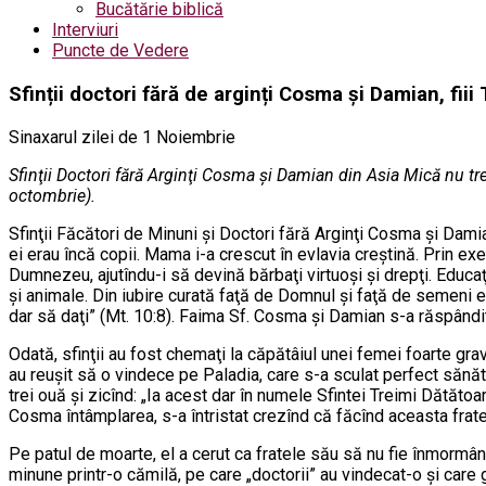
Bucătărie biblică
Interviuri
Puncte de Vedere
Sfinții doctori fără de arginți Cosma și Damian, fiii
Sinaxarul zilei de 1 Noiembrie
Sfinţii Doctori fără Arginţi Cosma şi Damian din Asia Mică nu tre
octombrie).
Sfinţii Făcători de Minuni şi Doctori fără Arginţi Cosma şi Dam
ei erau încă copii. Mama i-a crescut în evlavia creştină. Prin exemp
Dumnezeu, ajutîndu-i să devină bărbaţi virtuoşi şi drepţi. Educaţi 
şi animale. Din iubire curată faţă de Domnul şi faţă de semeni ei 
dar să daţi” (Mt. 10:8). Faima Sf. Cosma şi Damian s-a răspândit 
Odată, sfinţii au fost chemaţi la căpătâiul unei femei foarte grav
au reuşit să o vindece pe Paladia, care s-a sculat perfect sănă
trei ouă şi zicînd: „Ia acest dar în numele Sfintei Treimi Dătătoa
Cosma întâmplarea, s-a întristat crezînd că făcînd aceasta frate
Pe patul de moarte, el a cerut ca fratele său să nu fie înmormânt
minune printr-o cămilă, pe care „doctorii” au vindecat-o şi c