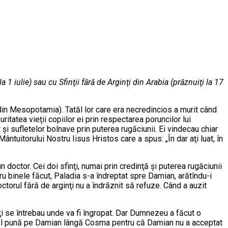
 iulie) sau cu Sfinţii fără de Arginţi din Arabia (prăznuiţi la 17
din Mesopotamia). Tatăl lor care era necredincios a murit când
uritatea vieţii copiilor ei prin respectarea poruncilor lui
r şi sufletelor bolnave prin puterea rugăciunii. Ei vindecau chiar
ântuitorului Nostru Iisus Hristos care a spus: „În dar aţi luat, în
 doctor. Cei doi sfinţi, numai prin credinţă şi puterea rugăciunii
u binele făcut, Paladia s-a îndreptat spre Damian, arătîndu-i
octorul fără de arginţi nu a îndrăznit să refuze. Când a auzit
toţi se întrebau unde va fi îngropat. Dar Dumnezeu a făcut o
să-l pună pe Damian lângă Cosma pentru că Damian nu a acceptat