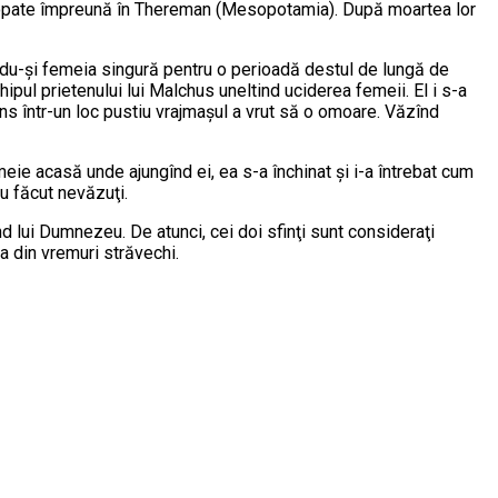
îngropate împreună în Thereman (Mesopotamia). După moartea lor
îndu-şi femeia singură pentru o perioadă destul de lungă de
chipul prietenului lui Malchus uneltind uciderea femeii. El i s-a
juns într-un loc pustiu vrajmaşul a vrut să o omoare. Văzînd
eie acasă unde ajungînd ei, ea s-a închinat şi i-a întrebat cum
u făcut nevăzuţi.
d lui Dumnezeu. De atunci, cei doi sfinţi sunt consideraţi
ia din vremuri străvechi.