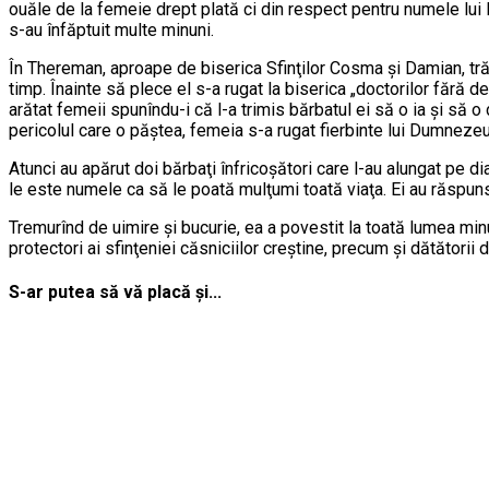
ouăle de la femeie drept plată ci din respect pentru numele lui
s-au înfăptuit multe minuni.
În Thereman, aproape de biserica Sfinţilor Cosma şi Damian, tră
timp. Înainte să plece el s-a rugat la biserica „doctorilor fără de
arătat femeii spunîndu-i că l-a trimis bărbatul ei să o ia şi să 
pericolul care o păştea, femeia s-a rugat fierbinte lui Dumnezeu
Atunci au apărut doi bărbaţi înfricoşători care l-au alungat pe 
le este numele ca să le poată mulţumi toată viaţa. Ei au răspun
Tremurînd de uimire şi bucurie, ea a povestit la toată lumea min
protectori ai sfinţeniei căsniciilor creştine, precum şi dătătorii 
S-ar putea să vă placă și...