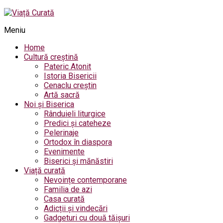
Meniu
Home
Cultură creștină
Pateric Atonit
Istoria Bisericii
Cenaclu creștin
Artă sacră
Noi și Biserica
Rânduieli liturgice
Predici și cateheze
Pelerinaje
Ortodox în diaspora
Evenimente
Biserici și mănăstiri
Viață curată
Nevoințe contemporane
Familia de azi
Casa curată
Adicții și vindecări
Gadgeturi cu două tăișuri