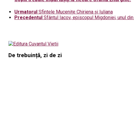
Urmatorul
Sfintele Mucenițe Chiriena și Iuliana
Precedentul
Sfântul Iacov, episcopul Migdoniei, unul din 
De trebuință, zi de zi