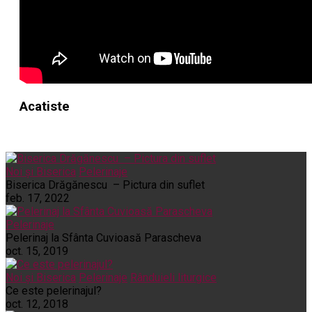
Acatiste
Noi și Biserica
Pelerinaje
Biserica Drăgănescu – Pictura din suflet
feb. 17, 2022
Pelerinaje
Pelerinaj la Sfânta Cuvioasă Parascheva
oct. 15, 2019
Noi și Biserica
Pelerinaje
Rânduieli liturgice
Ce este pelerinajul?
oct. 12, 2018