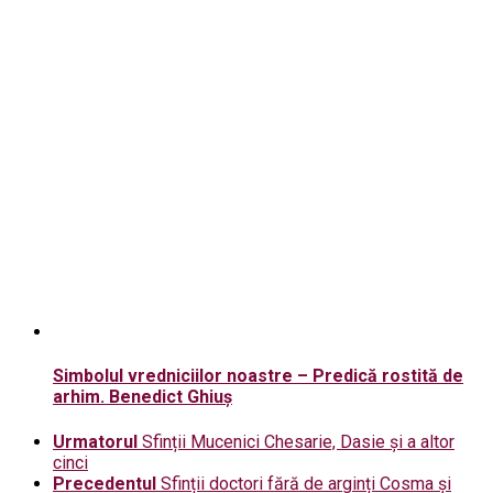
Simbolul vredniciilor noastre – Predică rostită de
arhim. Benedict Ghiuș
Urmatorul
Sfinții Mucenici Chesarie, Dasie și a altor
cinci
Precedentul
Sfinții doctori fără de arginți Cosma și