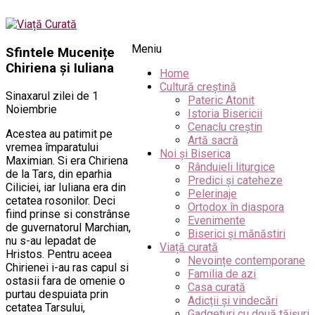
Meniu
Sfintele Mucenițe
Chiriena și Iuliana
Home
Cultură creștină
Sinaxarul zilei de 1
Pateric Atonit
Noiembrie
Istoria Bisericii
Cenaclu creștin
Acestea au patimit pe
Artă sacră
vremea împaratului
Noi și Biserica
Maximian. Si era Chiriena
Rânduieli liturgice
de la Tars, din eparhia
Predici și cateheze
Ciliciei, iar Iuliana era din
Pelerinaje
cetatea rosonilor. Deci
Ortodox în diaspora
fiind prinse si constrânse
Evenimente
de guvernatorul Marchian,
Biserici și mănăstiri
nu s-au lepadat de
Viață curată
Hristos. Pentru aceea
Nevoințe contemporane
Chirienei i-au ras capul si
Familia de azi
ostasii fara de omenie o
Casa curată
purtau despuiata prin
Adicții și vindecări
cetatea Tarsului,
Gadgeturi cu două tăișuri