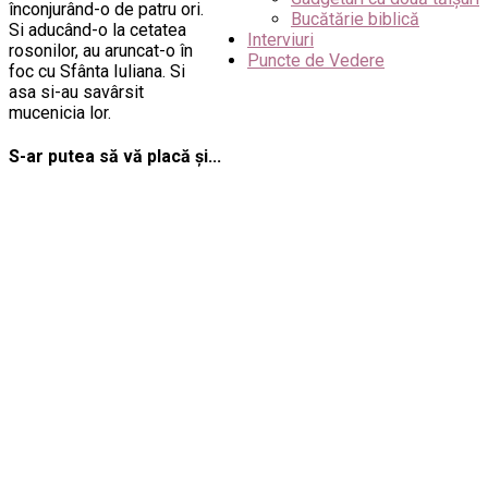
înconjurând-o de patru ori.
Bucătărie biblică
Si aducând-o la cetatea
Interviuri
rosonilor, au aruncat-o în
Puncte de Vedere
foc cu Sfânta Iuliana. Si
asa si-au savârsit
mucenicia lor.
S-ar putea să vă placă și...