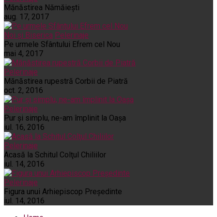
Mănăstirea Nămăiești
aug. 17, 2017
Noi și Biserica
Pelerinaje
Pe urmele Sfântului Efrem cel Nou
mai 4, 2017
Pelerinaje
Mănăstirea rupestră Corbii de Piatră
oct. 2, 2016
Pelerinaje
Pur şi simplu, ne-am împlinit la Oaşa
iul. 16, 2016
Pelerinaje
Acasă la Schitul Colţul Chiliilor
iul. 14, 2016
Pelerinaje
Figura unui Arhiepiscop Preşedinte
iul. 14, 2016