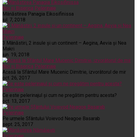
Noi și Biserica
Pelerinaje
Mânăstirea Panagia Eikosifinissa
iul. 7, 2018
Pelerinaje
3 Mânăstiri, 2 insule și un continent – Aegina, Aevia și Nea
Makri
iun. 19, 2018
Noi și Biserica
Pelerinaje
Acasă la Sfântul Mare Mucenic Dimitrie, izvorâtorul de mir
oct. 26, 2017
Pelerinaje
Ce este pelerinajul şi cum ne pregătim pentru acesta?
oct. 13, 2017
Pelerinaje
Pe urmele Sfântului Voievod Neagoe Basarab
sept. 25, 2017
Pelerinaje