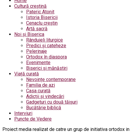
Home
Cultură creștină
Pateric Atonit
Istoria Bisericii
Cenaclu creștin
Artă sacră
Noi și Biserica
Rânduieli liturgice
Predici și cateheze
Pelerinaje
Ortodox în diaspora
Evenimente
Biserici și mănăstiri
Viață curată
Nevoințe contemporane
Familia de azi
Casa curată
Adicții și vindecări
Gadgeturi cu două tăișuri
Bucătărie biblică
Interviuri
Puncte de Vedere
Proiect media realizat de catre un grup de initiativa ortodox in