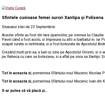
Sfintele cuvioase femei surori Xantipa și Polixena
Sinaxarul zilei de 23 Septembrie
Aceste sfinte au fost din tara spaniolilor, pe vremea lui Claudie
Pavel când a fost acolo, si împreuna cu altii si barbatul ei. Iar
scapat curata si neîntinata, si a fost botezata de Apostolul Andr
Crezând multi prin ea, a luat cu sine pe Apostolul Onisim, si s-
pe Rebeca cu care se botezase, si a aflat pe sora sa Xantipi. Si
Tot în aceasta zi
, pomenirea Sfântului noul Mucenic Nicolae Pan
Tot în aceasta zi
, pomenirea Sfântului noul Mucenic Ioan din K
S-ar putea să vă placă și...