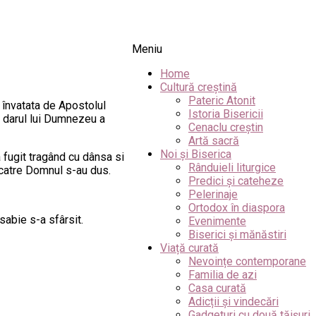
Meniu
Home
Cultură creștină
Pateric Atonit
t învatata de Apostolul
Istoria Bisericii
cu darul lui Dumnezeu a
Cenaclu creștin
Artă sacră
Noi și Biserica
 fugit tragând cu dânsa si
Rânduieli liturgice
 catre Domnul s-au dus.
Predici și cateheze
Pelerinaje
Ortodox în diaspora
sabie s-a sfârsit.
Evenimente
Biserici și mănăstiri
Viață curată
Nevoințe contemporane
Familia de azi
Casa curată
Adicții și vindecări
Gadgeturi cu două tăișuri