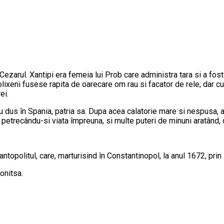
 Cezarul. Xantipi era femeia lui Prob care administra tara si a fos
 Polixeni fusese rapita de oarecare om rau si facator de rele; dar 
ei.
au dus în Spania, patria sa. Dupa acea calatorie mare si nespusa, a
 petrecându-si viata împreuna, si multe puteri de minuni aratând,
topolitul, care, marturisind în Constantinopol, la anul 1672, prin 
onitsa.