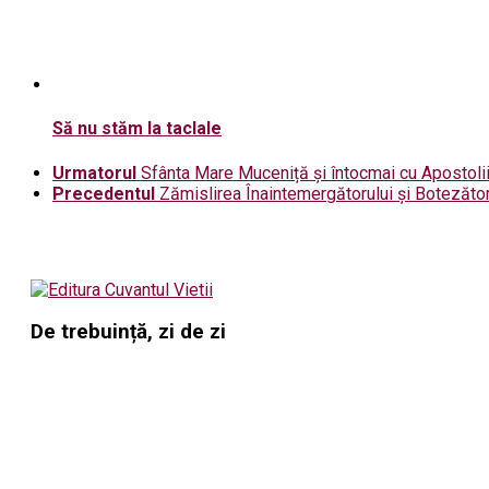
Să nu stăm la taclale
Urmatorul
Sfânta Mare Muceniță și întocmai cu Apostolii
Precedentul
Zămislirea Înaintemergătorului și Botezător
De trebuință, zi de zi