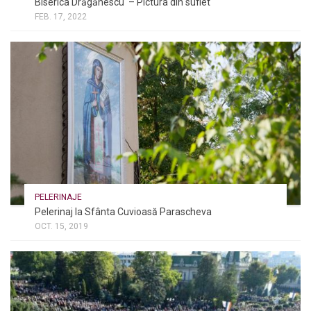
Biserica Drăgănescu – Pictura din suflet
FEB. 17, 2022
PELERINAJE
Pelerinaj la Sfânta Cuvioasă Parascheva
OCT. 15, 2019