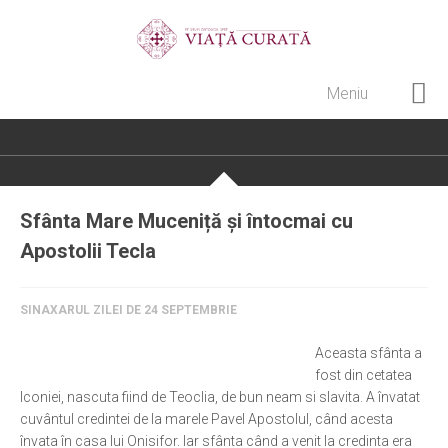
Meniu
Home
Cultură creștină
Pateric Atonit
Sfânta Mare Muceniță și întocmai cu
Istoria Bisericii
Apostolii Tecla
Cenaclu creștin
Artă sacră
SINAXARUL ZILEI DE 24 SEPTEMBRIE
Noi și Biserica
Aceasta sfânta a
fost din cetatea
Rânduieli liturgice
Iconiei, nascuta fiind de Teoclia, de bun neam si slavita. A învatat
Predici și cateheze
cuvântul credintei de la marele Pavel Apostolul, când acesta
învata în casa lui Onisifor. Iar sfânta când a venit la credinta era
Pelerinaje