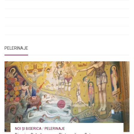
Rugăciune pentru luminarea minții copiilor
Rugăciuni de lăsare în voia Domnului
Rugăciuni de mulțumire
Rugăciuni către Sfânta Cuvioasă Parascheva
PELERINAJE
NOI ȘI BISERICA
/
PELERINAJE