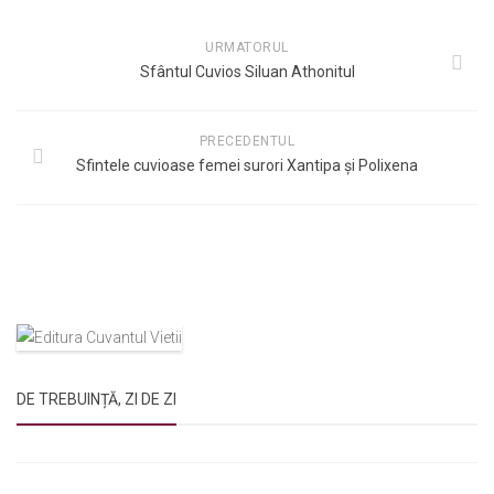
URMATORUL
Sfântul Cuvios Siluan Athonitul
PRECEDENTUL
Sfintele cuvioase femei surori Xantipa și Polixena
DE TREBUINȚĂ, ZI DE ZI
Rugăciunile Sfintei Treimi
Rugăciunea Sfântului Efrem Sirul