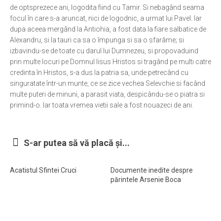
de optsprezece ani, logodita fiind cu Tamir. Si nebagând seama
Ortodox în diaspora
focul în care s-a aruncat, nici de logodnic, a urmat lui Pavel. Iar
dupa aceea mergând la Antiohia, a fost data la fiare salbatice de
Evenimente
Alexandru, si la tauri ca sa o împunga si sa o sfarâme; si
Biserici și mănăstiri
izbavindu-se de toate cu darul lui Dumnezeu, si propovaduind
prin multe locuri pe Domnul Iisus Hristos si tragând pe multi catre
Viață curată
credinta în Hristos, s-a dus la patria sa, unde petrecând cu
Nevoințe contemporane
singuratate într-un munte, ce se zice vechea Selevchie si facând
multe puteri de minuni, a parasit viata, despicându-se o piatra si
Familia de azi
primind-o. Iar toata vremea vietii sale a fost nouazeci de ani.
Casa curată
Adicții și vindecări
S-ar putea să vă placă și...
Gadgeturi cu două tăișuri
Bucătărie biblică
Acatistul Sfintei Cruci
Documente inedite despre
părintele Arsenie Boca
Interviuri
Puncte de Vedere