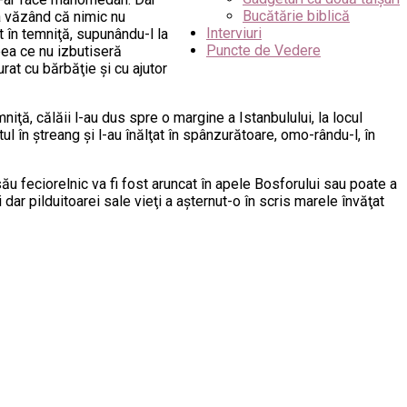
Bucătărie biblică
 ea văzând că nimic nu
Interviuri
t în temniţă, supunându-l la
Puncte de Vedere
eea ce nu izbutiseră
urat cu bărbăţie şi cu ajutor
niţă, călăii l-au dus spre o margine a Istanbulului, la locul
l în ştreang şi l-au înălţat în spânzurătoare, omo-rându-l, în
ău feciorelnic va fi fost aruncat în apele Bosforului sau poate a
 dar pilduitoarei sale vieţi a aşternut-o în scris marele învăţat