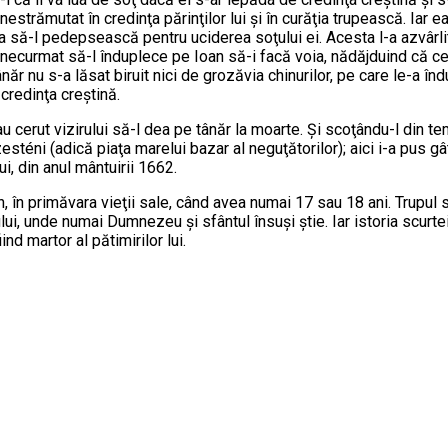
s nestrămutat în credinţa părinţilor lui şi în curăţia trupească. Iar
, ca să-l pedepsească pentru uciderea soţului ei. Acesta l-a azvârli
d necurmat să-l înduplece pe Ioan să-i facă voia, nădăjduind că c
năr nu s-a lăsat biruit nici de grozăvia chinurilor, pe care le-a înd
 credinţa creştină.
 cerut vizirului să-l dea pe tânăr la moarte. Şi scoţându-l din tem
téni (adică piaţa marelui bazar al neguţătorilor); aici i-a pus gâtu
ui, din anul mântuirii 1662.
 în primăvara vieţii sale, când avea numai 17 sau 18 ani. Trupul s
ului, unde numai Dumnezeu şi sfântul însuşi ştie. Iar istoria scurtei
ind martor al pătimirilor lui.