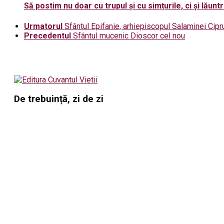
Să postim nu doar cu trupul și cu simțurile, ci și lăuntr
Urmatorul
Sfântul Epifanie, arhiepiscopul Salaminei Cipru
Precedentul
Sfântul mucenic Dioscor cel nou
De trebuință, zi de zi