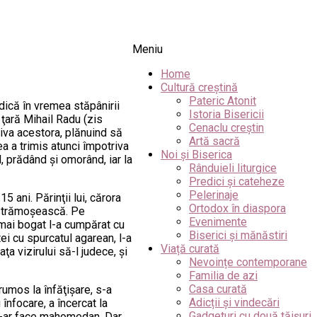
Meniu
Home
Cultură creștină
Pateric Atonit
dică în vremea stăpânirii
Istoria Bisericii
ţară Mihail Radu (zis
Cenaclu creștin
triva acestora, plănuind să
Artă sacră
a a trimis atunci împotriva
Noi și Biserica
d, prădând şi omorând, iar la
Rânduieli liturgice
Predici și cateheze
Pelerinaje
 ani. Părinţii lui, cărora
Ortodox în diaspora
ţa strămoşească. Pe
Evenimente
c mai bogat l-a cumpărat cu
Biserici și mănăstiri
ei cu spurcatul agarean, l-a
Viață curată
ţa vizirului să-l judece, şi
Nevoințe contemporane
Familia de azi
Casa curată
rumos la înfăţişare, s-a
Adicții și vindecări
înfocare, a încercat la
Gadgeturi cu două tăișuri
 s-ar face mahomedan. Dar