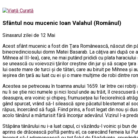
Sfântul nou mucenic Ioan Valahul (Românul)
Sinaxarul zilei de 12 Mai
Acest sfânt mucenic a fost din Ţara Românească, născut din păr
binecredinciosului domn Matei Basarab. La câţiva ani după ce ac
Mihnea al III-lea), care, ne mai putând prididi cu plata haraciului 
se unească cu voievozii ţărilor creştine din jur şi să scape ţar
lui oaste mare de turci şi de tătari, care au biruit pe Mihnea şi a
ieşirea din ţară au luat cu ei şi o mare mulţime de robi dintre r
Acestea se petreceau în toamna anului 1659. Iar între cei robiţi a
nu li se ştie nici numele şi nici locul unde au trăit, îl crescuser
deasupra, era voinic şi chipeş; frumuseţea lui feciorelnică atrăge
gând spurcat, vrând să-l silească spre păcatul blestemat al sodo
răpus, încercând să fugă. Fiind prins, a fost legat din nou şi dus 
acolo tânărul a mărturisit fără înconjur adevărul. Vizirul l-a pre
Stăpâna tânărului nu i-a luat capul, ci văzându-l voinic şi bun de
aprins de drăcească poftă pentru el, ca oarecând femeia lui Putif
început să-l ademenească cu tot felul de făgăduinţe, spunându-i