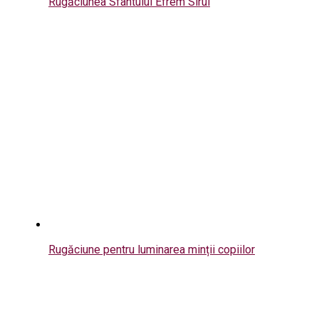
Rugăciunea Sfântului Efrem Sirul
Rugăciune pentru luminarea minții copiilor