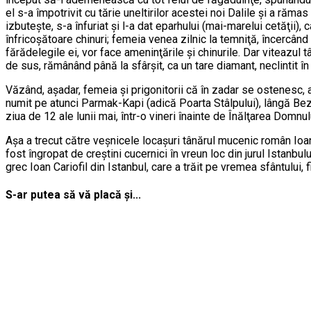
el s-a împotrivit cu tărie uneltirilor acestei noi Dalile şi a răma
izbuteşte, s-a înfuriat şi l-a dat eparhului (mai-marelui cetăţii)
înfricoşătoare chinuri; femeia venea zilnic la temniţă, încercân
fărădelegile ei, vor face ameninţările şi chinurile. Dar viteazul tâ
de sus, rămânând până la sfârşit, ca un tare diamant, neclintit în
Văzând, aşadar, femeia şi prigonitorii că în zadar se ostenesc, au
numit pe atunci Parmak-Kapi (adică Poarta Stâlpului), lângă Bezes
ziua de 12 ale lunii mai, într-o vineri înainte de Înălţarea Domnul
Aşa a trecut către veşnicele locaşuri tânărul mucenic român Ioan,
fost îngropat de creştini cucernici în vreun loc din jurul Istanbul
grec Ioan Cariofil din Istanbul, care a trăit pe vremea sfântului, fi
S-ar putea să vă placă și...