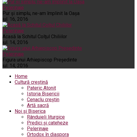
Pelerinaje
Pur şi simplu, ne-am împlinit la Oaşa
iul. 16, 2016
Pelerinaje
Acasă la Schitul Colţul Chiliilor
iul. 14, 2016
Pelerinaje
Figura unui Arhiepiscop Preşedinte
iul. 14, 2016
Home
Cultură creștină
Pateric Atonit
Istoria Bisericii
Cenaclu creștin
Artă sacră
Noi și Biserica
Rânduieli liturgice
Predici și cateheze
Pelerinaje
Ortodox în diaspora