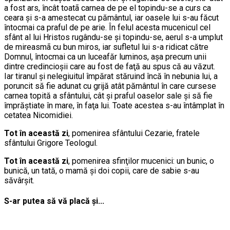
a fost ars, încât toatã carnea de pe el topindu-se a curs ca
ceara şi s-a amestecat cu pământul, iar oasele lui s-au făcut
întocmai ca praful de pe arie. În felul acesta mucenicul cel
sfânt al lui Hristos rugându-se şi topindu-se, aerul s-a umplut
de mireasmã cu bun miros, iar sufletul lui s-a ridicat către
Domnul, întocmai ca un luceafăr luminos, aşa precum unii
dintre credincioşii care au fost de faţă au spus că au văzut.
Iar tiranul şi nelegiuitul împărat stăruind încă în nebunia lui, a
poruncit să fie adunat cu grijă atât pământul în care cursese
carnea topită a sfântului, cât şi praful oaselor sale şi să fie
împrăştiate în mare, în faţa lui. Toate acestea s-au întâmplat în
cetatea Nicomidiei.
Tot în această zi
, pomenirea sfântului Cezarie, fratele
sfântului Grigore Teologul.
Tot în această zi
, pomenirea sfinţilor mucenici: un bunic, o
bunică, un tată, o mamă şi doi copii, care de sabie s-au
săvârşit.
S-ar putea să vă placă și...