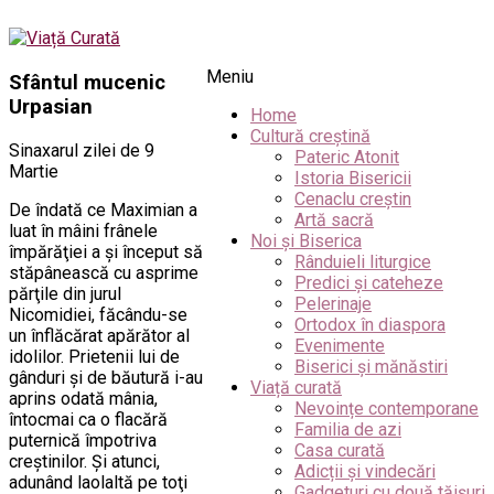
Meniu
Sfântul mucenic
Urpasian
Home
Cultură creștină
Sinaxarul zilei de 9
Pateric Atonit
Martie
Istoria Bisericii
Cenaclu creștin
De îndată ce Maximian a
Artă sacră
luat în mâini frânele
Noi și Biserica
împărăţiei a şi început să
Rânduieli liturgice
stăpânească cu asprime
Predici și cateheze
părţile din jurul
Pelerinaje
Nicomidiei, făcându-se
Ortodox în diaspora
un înflăcărat apărător al
Evenimente
idolilor. Prietenii lui de
Biserici și mănăstiri
gânduri şi de băutură i-au
Viață curată
aprins odată mânia,
Nevoințe contemporane
întocmai ca o flacără
Familia de azi
puternică împotriva
Casa curată
creştinilor. Şi atunci,
Adicții și vindecări
adunând laolaltă pe toţi
Gadgeturi cu două tăișuri