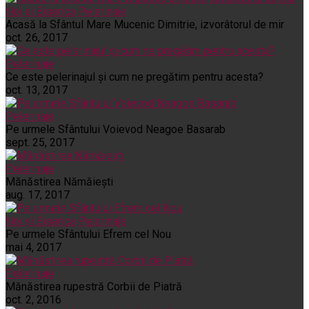
Noi și Biserica
Pelerinaje
Acasă la Sfântul Mare Mucenic Dimitrie, izvorâtorul de mir
oct. 26, 2017
Pelerinaje
Ce este pelerinajul şi cum ne pregătim pentru acesta?
oct. 13, 2017
Pelerinaje
Pe urmele Sfântului Voievod Neagoe Basarab
sept. 25, 2017
Pelerinaje
Mănăstirea Nămăiești
aug. 17, 2017
Noi și Biserica
Pelerinaje
Pe urmele Sfântului Efrem cel Nou
mai 4, 2017
Pelerinaje
Mănăstirea rupestră Corbii de Piatră
oct. 2, 2016