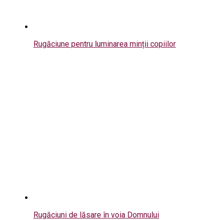
Rugăciune pentru luminarea minții copiilor
Rugăciuni de lăsare în voia Domnului