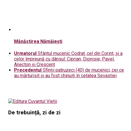
Mănăstirea Nămăiești
Urmatorul
Sfântul mucenic Codrat, cel din Corint, și a
celor împreună cu dânsul: Ciprian, Dionisie, Pavel,
Anecton și Crescent
Precedentul
Sfinții patruzeci (40) de mucenici, cei ce
au mărturisit și au fost chinuiți în cetatea Sevastiei
De trebuință, zi de zi