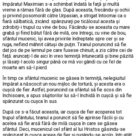
împăratul Maximian s-a schimbat îndată la faţă şi multă
vreme a rămas fără de glas. După aceasta, frecându-şi ochii
şi privind posomorât către Urpasian, a strigat întocmai ca o
fiară sălbatică, zicând: spânzuraţi pe ticălosul acesta şi
zdrobiţi-i trupul cu vine de bou. Făcându-se aceasta cu mare
grabă şi fiind bătut fără de milă, ore întregi, cu vine de bou,
sfântul mucenic, îşi avea privirile îndreptate spre cer şi se
ruga, nefiind mâhnit câtuşi de puţin. Tiranul poruncind să fie
dat jos de pe lemnul pe care fusese chinuit, a zis către cei de
faţă: aruncaţi-l de aici în vreo temniţă întunecată şi bine păzită
şi lăsaţi-l acolo singur până ce mă voi gândi cu ce fel de
moarte am să-l pierd.
În timp ce sfântul mucenic se găsea în temniţă, nelegiuitul
împărat a născocit un nou mijloc de tortură; şi acesta era o
cuşcă de fier. Astfel, poruncind ca sfântul sã fie scos din
închisoare, a spus slujitorilor lui să-l închidă în cuşcă şi să fie
spânzurat cu cuşca în sus.
După ce s-a făcut aceasta, iar cuşca de fier acoperea tot
trupul sfântului, tiranul a poruncit să fie aprinse făclii şi cu
acelea să fie arsă fără de milă cuşca în care se găsea
sfântul. Deci, mucenicul cel sfânt al lui Hristos găsindu-se
spânzurat în cuşca aceea de fier şi rugându-se acolo, într-atât