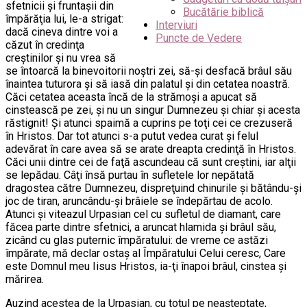
sfetnicii şi fruntaşii din
Bucătărie biblică
împărăţia lui, le-a strigat:
Interviuri
dacă cineva dintre voi a
Puncte de Vedere
căzut în credinţa
creştinilor şi nu vrea să
se întoarcă la binevoitorii noştri zei, să-şi desfacă brâul său
înaintea tuturora şi să iasă din palatul şi din cetatea noastră.
Căci cetatea aceasta încă de la strămoşi a apucat să
cinstească pe zei, şi nu un singur Dumnezeu şi chiar şi acesta
răstignit! Şi atunci spaimă a cuprins pe toţi cei ce crezuseră
în Hristos. Dar tot atunci s-a putut vedea curat şi felul
adevărat în care avea să se arate dreapta credinţă în Hristos.
Căci unii dintre cei de faţă ascundeau că sunt creştini, iar alţii
se lepădau. Câţi însă purtau în sufletele lor nepătată
dragostea către Dumnezeu, dispreţuind chinurile şi bătându-şi
joc de tiran, aruncându-şi brâiele se îndepărtau de acolo.
Atunci şi viteazul Urpasian cel cu sufletul de diamant, care
făcea parte dintre sfetnici, a aruncat hlamida şi brâul său,
zicând cu glas puternic împăratului: de vreme ce astăzi
împărate, mă declar ostaş al Împăratului Celui ceresc, Care
este Domnul meu Iisus Hristos, ia-ţi înapoi brâul, cinstea şi
mărirea.
Auzind acestea de la Urpasian, cu totul pe neaşteptate,