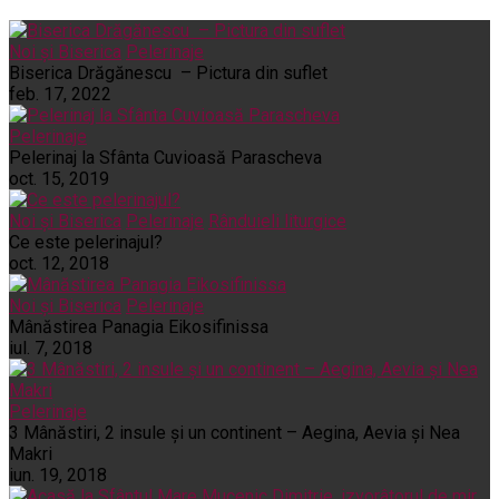
Noi și Biserica
Pelerinaje
Biserica Drăgănescu – Pictura din suflet
feb. 17, 2022
Pelerinaje
Pelerinaj la Sfânta Cuvioasă Parascheva
oct. 15, 2019
Noi și Biserica
Pelerinaje
Rânduieli liturgice
Ce este pelerinajul?
oct. 12, 2018
Noi și Biserica
Pelerinaje
Mânăstirea Panagia Eikosifinissa
iul. 7, 2018
Pelerinaje
3 Mânăstiri, 2 insule și un continent – Aegina, Aevia și Nea
Makri
iun. 19, 2018