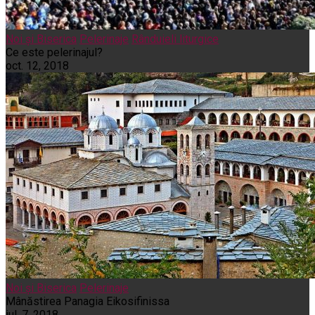
Noi și Biserica
Pelerinaje
Rânduieli liturgice
Ce este pelerinajul?
oct. 12, 2018
Noi și Biserica
Pelerinaje
Mânăstirea Panagia Eikosifinissa
iul. 7, 2018