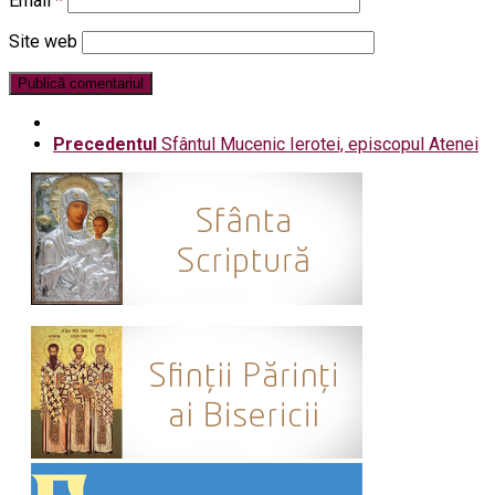
Email
*
Site web
Precedentul
Sfântul Mucenic Ierotei, episcopul Atenei