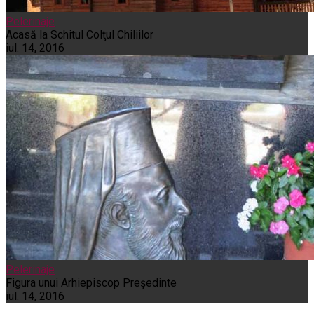
Pelerinaje
Acasă la Schitul Colţul Chiliilor
iul. 14, 2016
Pelerinaje
Figura unui Arhiepiscop Preşedinte
iul. 14, 2016