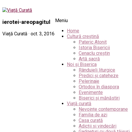
Meniu
ierotei-areopagitul
Home
Viață Curată · oct. 3, 2016
Cultură creștină
Pateric Atonit
Istoria Bisericii
Cenaclu creștin
Artă sacră
Noi și Biserica
Rânduieli liturgice
Predici și cateheze
Pelerinaje
Ortodox în diaspora
Evenimente
Biserici și mănăstiri
Viață curată
Nevoințe contemporane
Familia de azi
Casa curată
Adicții și vindecări
Gadgeturi cu două tăișuri