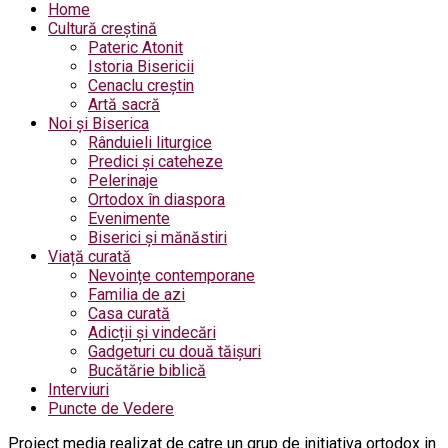
Home
Cultură creștină
Pateric Atonit
Istoria Bisericii
Cenaclu creștin
Artă sacră
Noi și Biserica
Rânduieli liturgice
Predici și cateheze
Pelerinaje
Ortodox în diaspora
Evenimente
Biserici și mănăstiri
Viață curată
Nevoințe contemporane
Familia de azi
Casa curată
Adicții și vindecări
Gadgeturi cu două tăișuri
Bucătărie biblică
Interviuri
Puncte de Vedere
Proiect media realizat de catre un grup de initiativa ortodox in