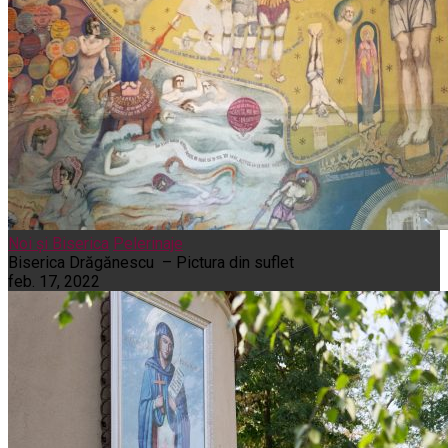
Noi și Biserica
Pelerinaje
Biserica Drăgănescu – Pictura din suflet
feb. 17, 2022