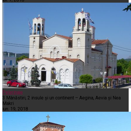
Pelerinaje
3 Mânăstiri, 2 insule și un continent – Aegina, Aevia și Nea
Makri
iun. 19, 2018