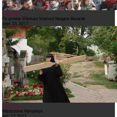
Pelerinaje
Pe urmele Sfântului Voievod Neagoe Basarab
sept. 25, 2017
Pelerinaje
Mănăstirea Nămăiești
aug. 17, 2017