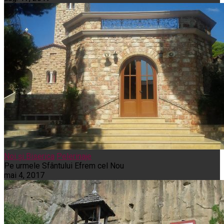
Noi și Biserica
Pelerinaje
Pe urmele Sfântului Efrem cel Nou
mai 4, 2017