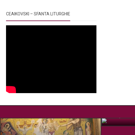
CEAIKOVSKI – SFANTA LITURGHIE
Pelerinaj la
OCT. 15, 2019