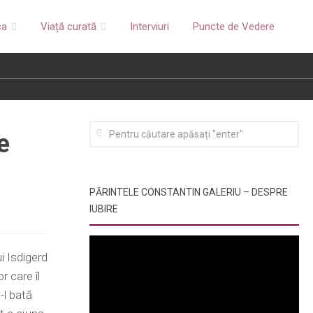
ca
Viață curată
Interviuri
Puncte de Vedere
e
PĂRINTELE CONSTANTIN GALERIU – DESPRE
IUBIRE
i Isdigerd
r care îl
-l bată