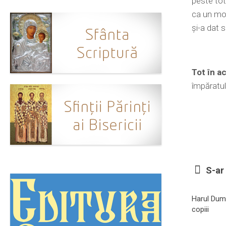
peste tot
ca un mor
şi-a dat 
Tot în a
împăratul
S-ar 
Harul Dum
copiii