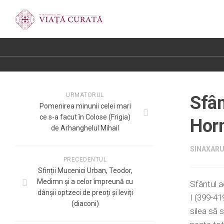
URMATORUL
Sfân
Pomenirea minunii celei mari
ce s-a facut în Colose (Frigia)
Horm
de Arhanghelul Mihail
SINAXARU
PRECEDENTUL
Sfinții Mucenici Urban, Teodor,
Medimn și a celor împreună cu
Sfântul a
dânșii optzeci de preoți și leviți
I (399-419
(diaconi)
silea să s