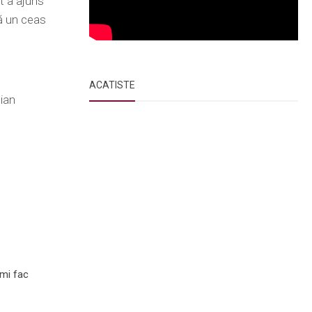
ât a ajuns
pă un ceas
ACATISTE
nian
mi fac