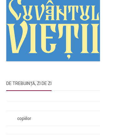
DE TREBUINȚĂ, ZI DE ZI
Rugăciunile Sfintei Treimi
Rugăciunea Sfântului Efrem Sirul
Rugăciune pentru luminarea minții
copiilor
Rugăciuni de lăsare în voia Domnului
Rugăciuni de mulțumire