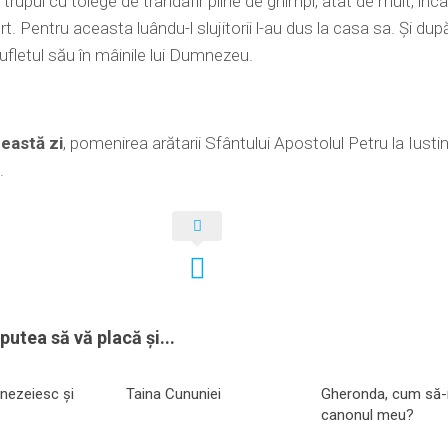
 trupul cu toiege de trandafir pline de ghimpi, atât de mult, înc
t. Pentru aceasta luându-l slujitorii l-au dus la casa sa. Şi du
sufletul său în mâinile lui Dumnezeu.
ceastă zi
, pomenirea arătarii Sfântului Apostolul Petru la Iusti
.
putea să vă placă și...
nezeiesc și
Taina Cununiei
Gheronda, cum să-
canonul meu?