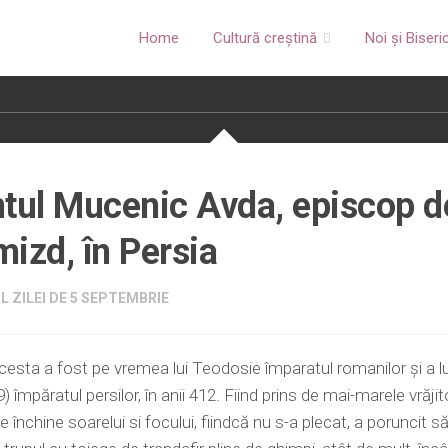
Home
Cultură creștină
Noi și Biseri
tul Mucenic Avda, episcop d
izd, în Persia
L ZILEI DE 5 SEPTEMBRIE
cesta a fost pe vremea lui Teodosie împaratul romanilor şi a lu
) împăratul persilor, în anii 412. Fiind prins de mai-marele vrăjito
e închine soarelui si focului, fiindcă nu s-a plecat, a poruncit să