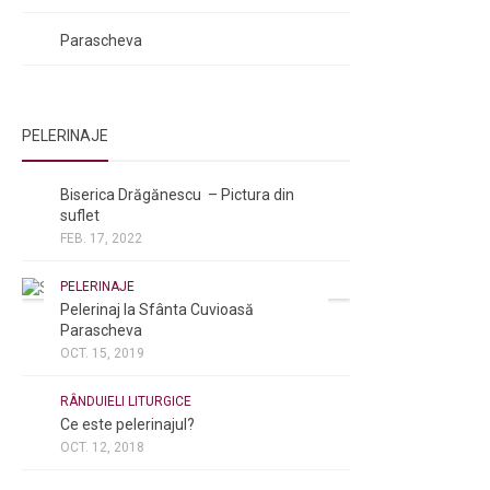
Rugăciuni către Sfânta Cuvioasă
Parascheva
PELERINAJE
NOI ȘI BISERICA
/
PELERINAJE
Biserica Drăgănescu – Pictura din
suflet
FEB. 17, 2022
PELERINAJE
Pelerinaj la Sfânta Cuvioasă
Parascheva
OCT. 15, 2019
NOI ȘI BISERICA
/
PELERINAJE
/
RÂNDUIELI LITURGICE
Ce este pelerinajul?
OCT. 12, 2018