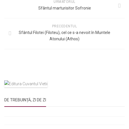
URMATORUL
Sfântul marturisitor Sofronie
PRECEDENTUL
Sfântul Filotei (Filoteu), cel ce s-a nevoit în Muntele
Atonului (Athos)
DE TREBUINȚĂ, ZI DE ZI
Rugăciunile Sfintei Treimi
Rugăciunea Sfântului Efrem Sirul
Rugăciune pentru luminarea minții copiilor