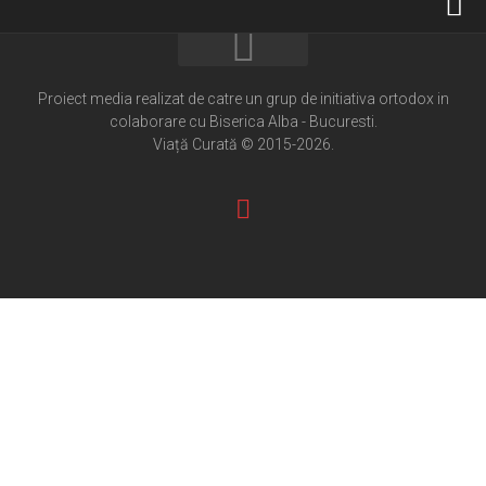
Home
Cultură creștină
Proiect media realizat de catre un grup de initiativa ortodox in
colaborare cu Biserica Alba - Bucuresti.
Pateric Atonit
Viață Curată © 2015-2026.
Istoria Bisericii
Cenaclu creștin
Artă sacră
Noi și Biserica
Rânduieli liturgice
Predici și cateheze
Pelerinaje
Ortodox în diaspora
Evenimente