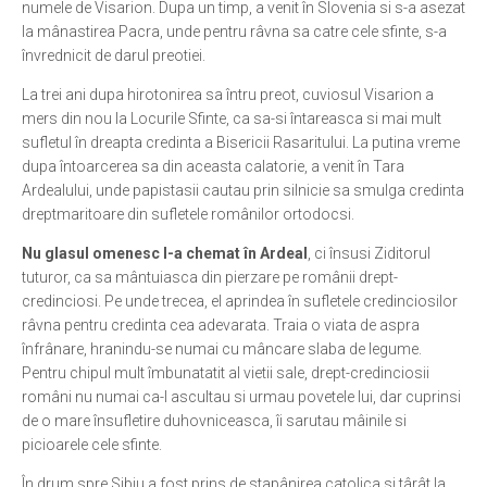
numele de Visarion. Dupa un timp, a venit în Slovenia si s-a asezat
la mânastirea Pacra, unde pentru râvna sa catre cele sfinte, s-a
Ortodox în diaspora
învrednicit de darul preotiei.
Evenimente
La trei ani dupa hirotonirea sa întru preot, cuviosul Visarion a
Biserici și mănăstiri
mers din nou la Locurile Sfinte, ca sa-si întareasca si mai mult
sufletul în dreapta credinta a Bisericii Rasaritului. La putina vreme
Viață curată
dupa întoarcerea sa din aceasta calatorie, a venit în Tara
Nevoințe contemporane
Ardealului, unde papistasii cautau prin silnicie sa smulga credinta
dreptmaritoare din sufletele românilor ortodocsi.
Familia de azi
Nu glasul omenesc l-a chemat în Ardeal
, ci însusi Ziditorul
Casa curată
tuturor, ca sa mântuiasca din pierzare pe românii drept-
Adicții și vindecări
credinciosi. Pe unde trecea, el aprindea în sufletele credinciosilor
râvna pentru credinta cea adevarata. Traia o viata de aspra
Gadgeturi cu două tăișuri
înfrânare, hranindu-se numai cu mâncare slaba de legume.
Bucătărie biblică
Pentru chipul mult îmbunatatit al vietii sale, drept-credinciosii
români nu numai ca-l ascultau si urmau povetele lui, dar cuprinsi
Interviuri
de o mare însufletire duhovniceasca, îi sarutau mâinile si
Puncte de Vedere
picioarele cele sfinte.
În drum spre Sibiu a fost prins de stapânirea catolica si târât la