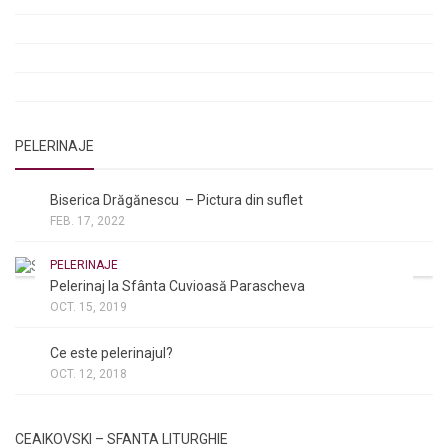
Rugăciuni de lăsare în voia Domnului
Rugăciuni de mulțumire
Rugăciuni către Sfânta Cuvioasă Parascheva
PELERINAJE
NOI ȘI BISERICA
/
PELERINAJE
Biserica Drăgănescu – Pictura din suflet
FEB. 17, 2022
PELERINAJE
Pelerinaj la Sfânta Cuvioasă Parascheva
OCT. 15, 2019
NOI ȘI BISERICA
/
PELERINAJE
/
RÂNDUIELI LITURGICE
Ce este pelerinajul?
OCT. 12, 2018
CEAIKOVSKI – SFANTA LITURGHIE