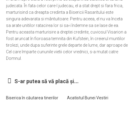
judecata. În fata celor care-l judecau, el a stat drept si fara frica,
marturisind ca dreapta credinta a Bisericii Rasaritului este
singura adevarata si mântuitoare. Pentru aceea, el nu va înceta
sa arate unitilor ratacirea lor si sa-i îndemne sa se lase de ea.
Pentru aceasta marturisire a dreptei credinte, cuviosul Visarion a
fost aruncat în fioroasa temnita din Kufstein, în creierul muntilor
tirolezi, unde dupa suferinte grele departe de lume, dar aproape de
Cel care împarte cununile vietii celor vrednici, s-a mutat catre
Domnul.
S-ar putea să vă placă și...
Biserica în căutarea tinerilor
Acatistul Bunei Vestiri