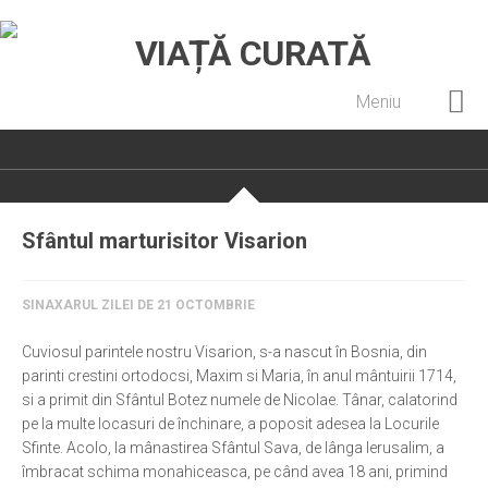
Meniu
Home
Cultură creștină
Pateric Atonit
Sfântul marturisitor Visarion
Istoria Bisericii
Cenaclu creștin
SINAXARUL ZILEI DE 21 OCTOMBRIE
Artă sacră
Cuviosul parintele nostru Visarion, s-a nascut în Bosnia, din
Noi și Biserica
parinti crestini ortodocsi, Maxim si Maria, în anul mântuirii 1714,
si a primit din Sfântul Botez numele de Nicolae. Tânar, calatorind
Rânduieli liturgice
pe la multe locasuri de închinare, a poposit adesea la Locurile
Sfinte. Acolo, la mânastirea Sfântul Sava, de lânga Ierusalim, a
Predici și cateheze
îmbracat schima monahiceasca, pe când avea 18 ani, primind
Pelerinaje