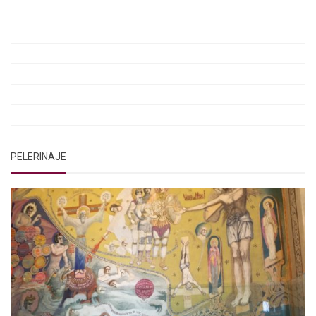
Rugăciunile Sfintei Treimi
Rugăciunea Sfântului Efrem Sirul
Rugăciune pentru luminarea minții copiilor
Rugăciuni de lăsare în voia Domnului
Rugăciuni de mulțumire
Rugăciuni către Sfânta Cuvioasă Parascheva
PELERINAJE