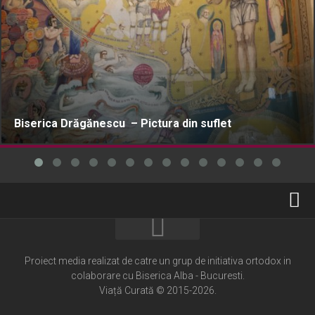
Biserica Drăgănescu – Pictura din suflet
Home
Cultură creștină
Proiect media realizat de catre un grup de initiativa ortodox in
colaborare cu Biserica Alba - Bucuresti.
Pateric Atonit
Viață Curată © 2015-2026.
Istoria Bisericii