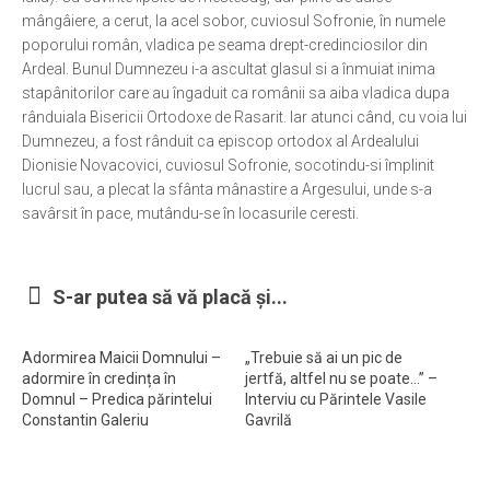
mângâiere, a cerut, la acel sobor, cuviosul Sofronie, în numele
poporului român, vladica pe seama drept-credinciosilor din
Ardeal. Bunul Dumnezeu i-a ascultat glasul si a înmuiat inima
stapânitorilor care au îngaduit ca românii sa aiba vladica dupa
rânduiala Bisericii Ortodoxe de Rasarit. Iar atunci când, cu voia lui
Dumnezeu, a fost rânduit ca episcop ortodox al Ardealului
Dionisie Novacovici, cuviosul Sofronie, socotindu-si împlinit
lucrul sau, a plecat la sfânta mânastire a Argesului, unde s-a
savârsit în pace, mutându-se în locasurile ceresti.
S-ar putea să vă placă și...
Adormirea Maicii Domnului –
„Trebuie să ai un pic de
adormire în credința în
jertfă, altfel nu se poate…” –
Domnul – Predica părintelui
Interviu cu Părintele Vasile
Constantin Galeriu
Gavrilă