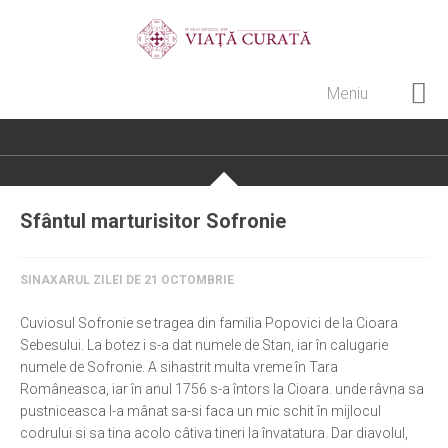
Meniu
Home
Cultură creștină
Pateric Atonit
Sfântul marturisitor Sofronie
Istoria Bisericii
Cenaclu creștin
SINAXARUL ZILEI DE 21 OCTOMBRIE
Artă sacră
Cuviosul Sofronie se tragea din familia Popovici de la Cioara
Noi și Biserica
Sebesului. La botez i s-a dat numele de Stan, iar în calugarie
numele de Sofronie. A sihastrit multa vreme în Tara
Rânduieli liturgice
Româneasca, iar în anul 1756 s-a întors la Cioara. unde râvna sa
pustniceasca l-a mânat sa-si faca un mic schit în mijlocul
Predici și cateheze
codrului si sa tina acolo câtiva tineri la învatatura. Dar diavolul,
Pelerinaje