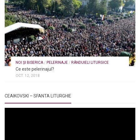
NOI ȘI BISERICA
/
PELERINAJE
/
RÂNDUIELI LITURGICE
Ce este pelerinajul?
OCT. 12, 2018
CEAIKOVSKI – SFANTA LITURGHIE