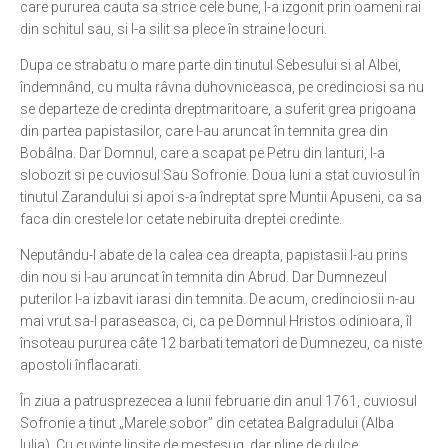
care pururea cauta sa strice cele bune, l-a izgonit prin oameni rai
din schitul sau, si l-a silit sa plece în straine locuri.
Ortodox în diaspora
Evenimente
Dupa ce strabatu o mare parte din tinutul Sebesului si al Albei,
îndemnând, cu multa râvna duhovniceasca, pe credinciosi sa nu
Biserici și mănăstiri
se departeze de credinta dreptmaritoare, a suferit grea prigoana
din partea papistasilor, care l-au aruncat în temnita grea din
Viață curată
Bobâlna. Dar Domnul, care a scapat pe Petru din lanturi, l-a
Nevoințe contemporane
slobozit si pe cuviosul Sau Sofronie. Doua luni a stat cuviosul în
tinutul Zarandului si apoi s-a îndreptat spre Muntii Apuseni, ca sa
Familia de azi
faca din crestele lor cetate nebiruita dreptei credinte.
Casa curată
Neputându-l abate de la calea cea dreapta, papistasii l-au prins
Adicții și vindecări
din nou si l-au aruncat în temnita din Abrud. Dar Dumnezeul
puterilor l-a izbavit iarasi din temnita. De acum, credinciosii n-au
Gadgeturi cu două tăișuri
mai vrut sa-l paraseasca, ci, ca pe Domnul Hristos odinioara, îl
Bucătărie biblică
însoteau pururea câte 12 barbati tematori de Dumnezeu, ca niste
apostoli înflacarati.
Interviuri
În ziua a patrusprezecea a lunii februarie din anul 1761, cuviosul
Puncte de Vedere
Sofronie a tinut „Marele sobor” din cetatea Balgradului (Alba
Iulia). Cu cuvinte lipsite de mestesug, dar pline de dulce