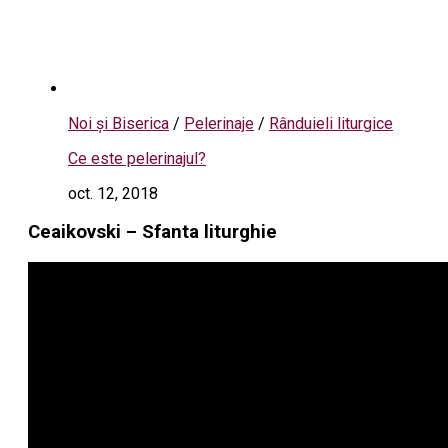
Noi și Biserica
/
Pelerinaje
/
Rânduieli liturgice
Ce este pelerinajul?
oct. 12, 2018
Ceaikovski – Sfanta liturghie