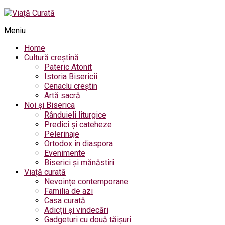
Meniu
Home
Cultură creștină
Pateric Atonit
Istoria Bisericii
Cenaclu creștin
Artă sacră
Noi și Biserica
Rânduieli liturgice
Predici și cateheze
Pelerinaje
Ortodox în diaspora
Evenimente
Biserici și mănăstiri
Viață curată
Nevoințe contemporane
Familia de azi
Casa curată
Adicții și vindecări
Gadgeturi cu două tăișuri