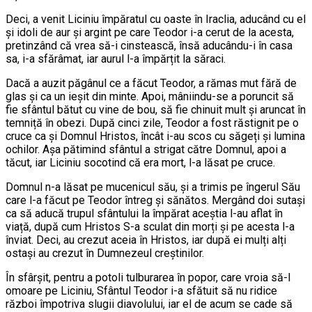
Deci, a venit Liciniu împăratul cu oaste în Iraclia, aducând cu el
și idoli de aur și argint pe care Teodor i-a cerut de la acesta,
pretinzând că vrea să-i cinstească, însă aducându-i în casa
sa, i-a sfărâmat, iar aurul l-a împărțit la săraci.
Dacă a auzit păgânul ce a făcut Teodor, a rămas mut fără de
glas și ca un ieșit din minte. Apoi, mâniindu-se a poruncit să
fie sfântul bătut cu vine de bou, să fie chinuit mult și aruncat în
temniță în obezi. După cinci zile, Teodor a fost răstignit pe o
cruce ca și Domnul Hristos, încât i-au scos cu săgeți și lumina
ochilor. Așa pătimind sfântul a strigat către Domnul, apoi a
tăcut, iar Liciniu socotind că era mort, l-a lăsat pe cruce.
Domnul n-a lăsat pe mucenicul său, și a trimis pe îngerul Său
care l-a făcut pe Teodor întreg și sănătos. Mergând doi sutași
ca să aducă trupul sfântului la împărat aceștia l-au aflat în
viață, după cum Hristos S-a sculat din morți și pe acesta l-a
înviat. Deci, au crezut aceia în Hristos, iar după ei mulți alți
ostași au crezut în Dumnezeul creștinilor.
În sfârșit, pentru a potoli tulburarea în popor, care vroia să-l
omoare pe Liciniu, Sfântul Teodor i-a sfătuit să nu ridice
război împotriva slugii diavolului, iar el de acum se cade să