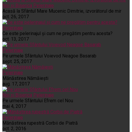
Noi și Biserica
Pelerinaje
Acasă la Sfântul Mare Mucenic Dimitrie, izvorâtorul de mir
oct. 26, 2017
Pelerinaje
Ce este pelerinajul şi cum ne pregătim pentru acesta?
oct. 13, 2017
Pelerinaje
Pe urmele Sfântului Voievod Neagoe Basarab
sept. 25, 2017
Pelerinaje
Mănăstirea Nămăiești
aug. 17, 2017
Noi și Biserica
Pelerinaje
Pe urmele Sfântului Efrem cel Nou
mai 4, 2017
Pelerinaje
Mănăstirea rupestră Corbii de Piatră
oct. 2, 2016