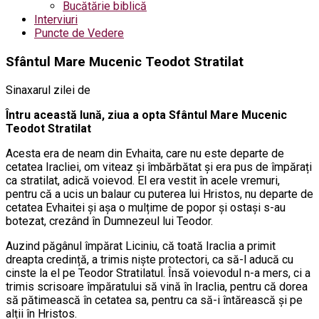
Bucătărie biblică
Interviuri
Puncte de Vedere
Sfântul Mare Mucenic Teodot Stratilat
Sinaxarul zilei de
Întru această lună, ziua a opta Sfântul Mare Mucenic
Teodot Stratilat
Acesta era de neam din Evhaita, care nu este departe de
cetatea Iracliei, om viteaz și îmbărbătat și era pus de împărați
ca stratilat, adică voievod. El era vestit în acele vremuri,
pentru că a ucis un balaur cu puterea lui Hristos, nu departe de
cetatea Evhaitei și așa o mulțime de popor și ostași s-au
botezat, crezând în Dumnezeul lui Teodor.
Auzind păgânul împărat Liciniu, că toată Iraclia a primit
dreapta credință, a trimis niște protectori, ca să-l aducă cu
cinste la el pe Teodor Stratilatul. Însă voievodul n-a mers, ci a
trimis scrisoare împăratului să vină în Iraclia, pentru că dorea
să pătimească în cetatea sa, pentru ca să-i întărească și pe
alții în Hristos.