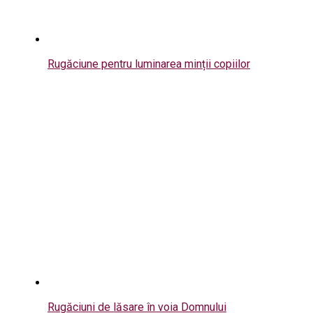
Rugăciune pentru luminarea minții copiilor
Rugăciuni de lăsare în voia Domnului