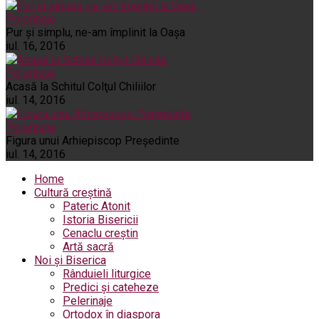
Pelerinaje
Pur şi simplu, ne-am împlinit la Oaşa
iul. 16, 2016
Pelerinaje
Acasă la Schitul Colţul Chiliilor
iul. 14, 2016
Pelerinaje
Figura unui Arhiepiscop Preşedinte
iul. 14, 2016
Home
Cultură creștină
Pateric Atonit
Istoria Bisericii
Cenaclu creștin
Artă sacră
Noi și Biserica
Rânduieli liturgice
Predici și cateheze
Pelerinaje
Ortodox în diaspora