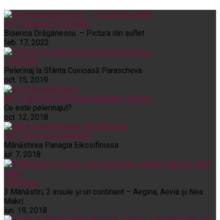
Noi și Biserica
Pelerinaje
Biserica Drăgănescu – Pictura din suflet
feb. 17, 2022
Pelerinaje
Pelerinaj la Sfânta Cuvioasă Parascheva
oct. 15, 2019
Noi și Biserica
Pelerinaje
Rânduieli liturgice
Ce este pelerinajul?
oct. 12, 2018
Noi și Biserica
Pelerinaje
Mânăstirea Panagia Eikosifinissa
iul. 7, 2018
Pelerinaje
3 Mânăstiri, 2 insule și un continent – Aegina, Aevia și Nea
Makri
iun. 19, 2018