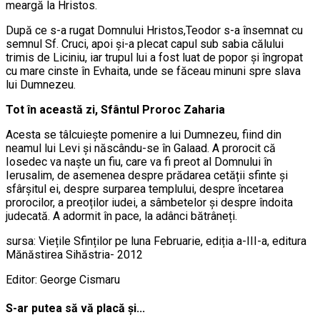
meargă la Hristos.
După ce s-a rugat Domnului Hristos,Teodor s-a însemnat cu
semnul Sf. Cruci, apoi și-a plecat capul sub sabia călului
trimis de Liciniu, iar trupul lui a fost luat de popor și îngropat
cu mare cinste în Evhaita, unde se făceau minuni spre slava
lui Dumnezeu.
Tot în această zi, Sfântul Proroc Zaharia
Acesta se tâlcuiește pomenire a lui Dumnezeu, fiind din
neamul lui Levi și născându-se în Galaad. A prorocit că
Iosedec va naște un fiu, care va fi preot al Domnului în
Ierusalim, de asemenea despre prădarea cetății sfinte și
sfârșitul ei, despre surparea templului, despre încetarea
prorocilor, a preoților iudei, a sâmbetelor și despre îndoita
judecată. A adormit în pace, la adânci bătrâneți.
sursa: Viețile Sfinților pe luna Februarie, ediția a-III-a, editura
Mănăstirea Sihăstria- 2012
Editor: George Cismaru
S-ar putea să vă placă și...