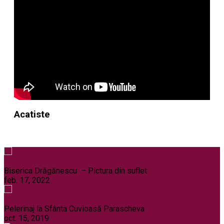
Acatiste
Noi și Biserica
Pelerinaje
Biserica Drăgănescu – Pictura din suflet
feb. 17, 2022
Pelerinaje
Pelerinaj la Sfânta Cuvioasă Parascheva
oct. 15, 2019