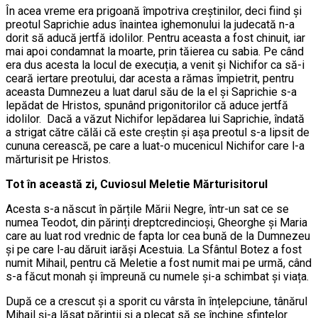
În acea vreme era prigoană împotriva creștinilor, deci fiind și
preotul Saprichie adus înaintea ighemonului la judecată n-a
dorit să aducă jertfă idolilor. Pentru aceasta a fost chinuit, iar
mai apoi condamnat la moarte, prin tăierea cu sabia. Pe când
era dus acesta la locul de execuția, a venit și Nichifor ca să-i
ceară iertare preotului, dar acesta a rămas împietrit, pentru
aceasta Dumnezeu a luat darul său de la el și Saprichie s-a
lepădat de Hristos, spunând prigonitorilor că aduce jertfă
idolilor. Dacă a văzut Nichifor lepădarea lui Saprichie, îndată
a strigat către călăi că este creștin și așa preotul s-a lipsit de
cununa cerească, pe care a luat-o mucenicul Nichifor care l-a
mărturisit pe Hristos.
Tot în această zi, Cuviosul Meletie Mărturisitorul
Acesta s-a născut în părțile Mării Negre, într-un sat ce se
numea Teodot, din părinți dreptcredincioși, Gheorghe și Maria
care au luat rod vrednic de fapta lor cea bună de la Dumnezeu
și pe care l-au dăruit iarăși Acestuia. La Sfântul Botez a fost
numit Mihail, pentru că Meletie a fost numit mai pe urmă, când
s-a făcut monah și împreună cu numele și-a schimbat și viața.
După ce a crescut și a sporit cu vârsta în înțelepciune, tânărul
Mihail și-a lăsat părinții și a plecat să se închine sfintelor