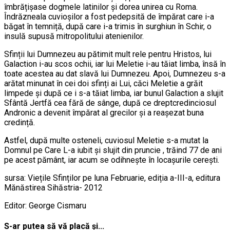
îmbrățișase dogmele latinilor și dorea unirea cu Roma.
Îndrăzneala cuvioșilor a fost pedepsită de împărat care i-a
băgat în temniță, după care i-a trimis în surghiun în Schir, o
insulă supusă mitropolitului atenienilor.
Sfinții lui Dumnezeu au pătimit mult rele pentru Hristos, lui
Galaction i-au scos ochii, iar lui Meletie i-au tăiat limba, însă în
toate acestea au dat slavă lui Dumnezeu. Apoi, Dumnezeu s-a
arătat minunat în cei doi sfinți ai Lui, căci Meletie a grăit
limpede și după ce i s-a tăiat limba, iar bunul Galaction a slujit
Sfântă Jertfă cea fără de sânge, după ce dreptcredinciosul
Andronic a devenit împărat al grecilor și a reașezat buna
credință.
Astfel, după multe osteneli, cuviosul Meletie s-a mutat la
Domnul pe Care L-a iubit și slujit din pruncie , trăind 77 de ani
pe acest pământ, iar acum se odihnește în locașurile cerești.
sursa: Viețile Sfinților pe luna Februarie, ediția a-III-a, editura
Mănăstirea Sihăstria- 2012
Editor: George Cismaru
S-ar putea să vă placă și...