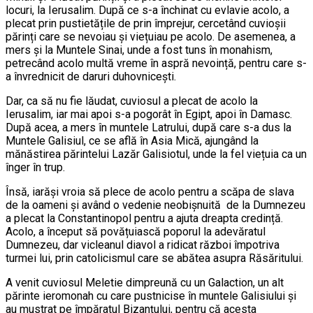
locuri, la Ierusalim. După ce s-a închinat cu evlavie acolo, a
plecat prin pustietățile de prin împrejur, cercetând cuvioșii
părinți care se nevoiau și viețuiau pe acolo. De asemenea, a
mers și la Muntele Sinai, unde a fost tuns în monahism,
petrecând acolo multă vreme în aspră nevoință, pentru care s-
a învrednicit de daruri duhovnicești.
Dar, ca să nu fie lăudat, cuviosul a plecat de acolo la
Ierusalim, iar mai apoi s-a pogorât în Egipt, apoi în Damasc.
După acea, a mers în muntele Latrului, după care s-a dus la
Muntele Galisiul, ce se află în Asia Mică, ajungând la
mănăstirea părintelui Lazăr Galisiotul, unde la fel viețuia ca un
înger în trup.
Însă, iarăși vroia să plece de acolo pentru a scăpa de slava
de la oameni și având o vedenie neobișnuită de la Dumnezeu
a plecat la Constantinopol pentru a ajuta dreapta credință.
Acolo, a început să povățuiască poporul la adevăratul
Dumnezeu, dar vicleanul diavol a ridicat război împotriva
turmei lui, prin catolicismul care se abătea asupra Răsăritului.
A venit cuviosul Meletie dimpreună cu un Galaction, un alt
părinte ieromonah cu care pustnicise în muntele Galisiului și
au mustrat pe împăratul Bizanțului, pentru că acesta