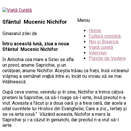
Meniu
Sfântul Mucenic Nichifor
Home
Sinaxarul zilei de
Cultură creștină
Noi și Biserica
Întru această lună, ziua a noua
Viață curată
Sfântul Mucenic Nichifor
Interviuri
Puncte de Vedere
În Antiohia cea mare a Siriei se afla
un preot, anume Saprichie, și un
cetățean, anume Nichifor. Aceștia trăiau ca frații, însă vicleanul
vrăjmaș a semănat vrajbă între ei, încât nu vroiau să se mai
întâlnească.
După ceva vreme, venindu-și în sine, Nichifor a trimis câțiva
prieteni la Saprichie, ca să-l roage să-l ierte, însă preotul n-a
vrut. Aceasta a făcut și a doua oară și a treia oară, dar acela a
uitat cuvintele lui Hristos din Evanghelie, Care a zis:,, Iertați și
se va ierta vouă.” Văzând aceasta, Nichifor a mers la
Saprichie și i-a căzut în genunchi, dar preotul n-a vrut să-l
ierte.