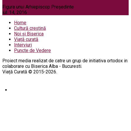
Pelerinaje
Figura unui Arhiepiscop Preşedinte
iul. 14, 2016
Home
Cultură creștină
Noi și Biserica
Viață curată
Interviuri
Puncte de Vedere
Proiect media realizat de catre un grup de initiativa ortodox in
colaborare cu Biserica Alba - Bucuresti.
Viață Curată © 2015-2026.