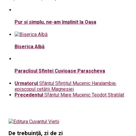
Pur şi simplu, ne-am împlinit la Oaşa
Biserica Albă
Paraclisul Sfintei Cuvioase Parascheva
Urmatorul
Sfântul Sfințitul Mucenic Haralambie,
episcopul cetății Magnesiei
Precedentul
Sfântul Mare Mucenic Teodot Stratilat
De trebuință, zi de zi