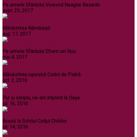
Pe urmele Sfântului Voievod Neagoe Basarab
sept. 25, 2017
Pelerinaje
Mănăstirea Nămăiești
aug. 17, 2017
Noi și Biserica
Pelerinaje
Pe urmele Sfântului Efrem cel Nou
mai 4, 2017
Pelerinaje
Mănăstirea rupestră Corbii de Piatră
oct. 2, 2016
Pelerinaje
Pur şi simplu, ne-am împlinit la Oaşa
iul. 16, 2016
Pelerinaje
Acasă la Schitul Colţul Chiliilor
iul. 14, 2016