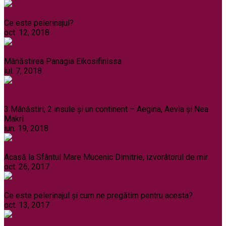
Noi și Biserica
Pelerinaje
Rânduieli liturgice
Ce este pelerinajul?
oct. 12, 2018
Noi și Biserica
Pelerinaje
Mânăstirea Panagia Eikosifinissa
iul. 7, 2018
Pelerinaje
3 Mânăstiri, 2 insule și un continent – Aegina, Aevia și Nea
Makri
iun. 19, 2018
Noi și Biserica
Pelerinaje
Acasă la Sfântul Mare Mucenic Dimitrie, izvorâtorul de mir
oct. 26, 2017
Pelerinaje
Ce este pelerinajul şi cum ne pregătim pentru acesta?
oct. 13, 2017
Pelerinaje