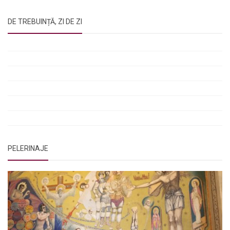
DE TREBUINȚĂ, ZI DE ZI
Rugăciunile Sfintei Treimi
Rugăciunea Sfântului Efrem Sirul
Rugăciune pentru luminarea minții copiilor
Rugăciuni de lăsare în voia Domnului
Rugăciuni de mulțumire
Rugăciuni către Sfânta Cuvioasă Parascheva
PELERINAJE