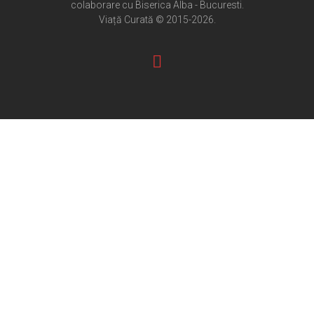
colaborare cu Biserica Alba - Bucuresti.
Pateric Atonit
Viață Curată © 2015-2026.
Istoria Bisericii
Cenaclu creștin
Artă sacră
Noi și Biserica
Rânduieli liturgice
Predici și cateheze
Pelerinaje
Ortodox în diaspora
Evenimente
Biserici și mănăstiri
Viață curată
Nevoințe contemporane