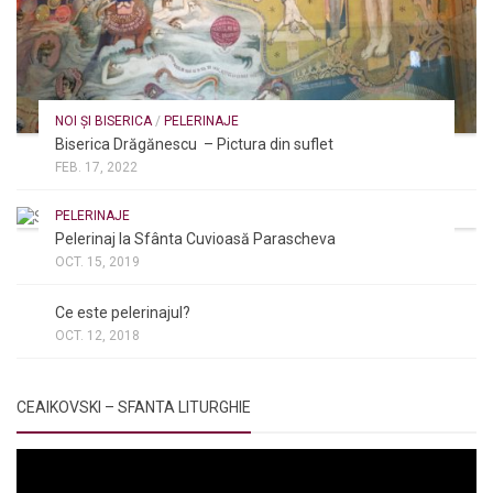
NOI ȘI BISERICA
/
PELERINAJE
Biserica Drăgănescu – Pictura din suflet
FEB. 17, 2022
PELERINAJE
Pelerinaj la Sfânta Cuvioasă Parascheva
OCT. 15, 2019
NOI ȘI BISERICA
/
PELERINAJE
/
RÂNDUIELI LITURGICE
Ce este pelerinajul?
OCT. 12, 2018
CEAIKOVSKI – SFANTA LITURGHIE