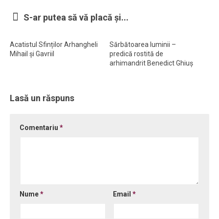
Ortodox în diaspora
S-ar putea să vă placă și...
Evenimente
Acatistul Sfinților Arhangheli
Sărbătoarea luminii –
Biserici și mănăstiri
Mihail și Gavriil
predică rostită de
arhimandrit Benedict Ghiuș
Viață curată
Nevoințe contemporane
Lasă un răspuns
Familia de azi
Casa curată
Comentariu
*
Adicții și vindecări
Gadgeturi cu două tăișuri
Bucătărie biblică
Interviuri
Nume
*
Email
*
Puncte de Vedere