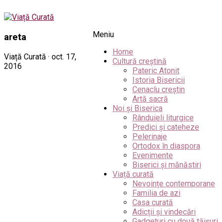
Meniu
areta
Home
Viață Curată · oct. 17,
Cultură creștină
2016
Pateric Atonit
Istoria Bisericii
Cenaclu creștin
Artă sacră
Noi și Biserica
Rânduieli liturgice
Predici și cateheze
Pelerinaje
Ortodox în diaspora
Evenimente
Biserici și mănăstiri
Viață curată
Nevoințe contemporane
Familia de azi
Casa curată
Adicții și vindecări
Gadgeturi cu două tăișuri