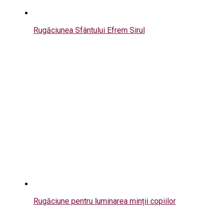
Rugăciunea Sfântului Efrem Sirul
Rugăciune pentru luminarea minții copiilor