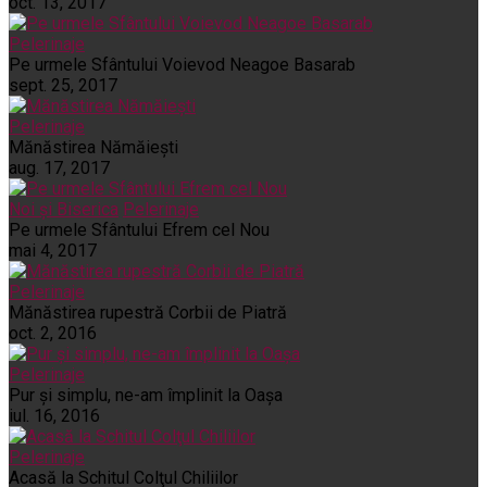
oct. 13, 2017
Pelerinaje
Pe urmele Sfântului Voievod Neagoe Basarab
sept. 25, 2017
Pelerinaje
Mănăstirea Nămăiești
aug. 17, 2017
Noi și Biserica
Pelerinaje
Pe urmele Sfântului Efrem cel Nou
mai 4, 2017
Pelerinaje
Mănăstirea rupestră Corbii de Piatră
oct. 2, 2016
Pelerinaje
Pur şi simplu, ne-am împlinit la Oaşa
iul. 16, 2016
Pelerinaje
Acasă la Schitul Colţul Chiliilor