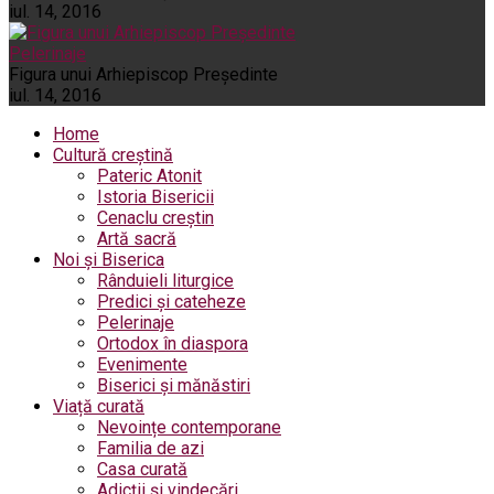
iul. 14, 2016
Pelerinaje
Figura unui Arhiepiscop Preşedinte
iul. 14, 2016
Home
Cultură creștină
Pateric Atonit
Istoria Bisericii
Cenaclu creștin
Artă sacră
Noi și Biserica
Rânduieli liturgice
Predici și cateheze
Pelerinaje
Ortodox în diaspora
Evenimente
Biserici și mănăstiri
Viață curată
Nevoințe contemporane
Familia de azi
Casa curată
Adicții și vindecări