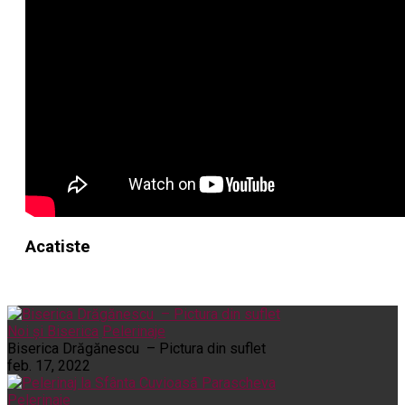
Acatiste
Noi și Biserica
Pelerinaje
Biserica Drăgănescu – Pictura din suflet
feb. 17, 2022
Pelerinaje