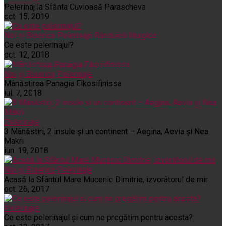
Pelerinaj la Sfânta Cuvioasă Parascheva
oct. 15, 2019
Noi și Biserica
Pelerinaje
Rânduieli liturgice
Ce este pelerinajul?
oct. 12, 2018
Noi și Biserica
Pelerinaje
Mânăstirea Panagia Eikosifinissa
iul. 7, 2018
Pelerinaje
3 Mânăstiri, 2 insule și un continent – Aegina, Aevia și Nea
Makri
iun. 19, 2018
Noi și Biserica
Pelerinaje
Acasă la Sfântul Mare Mucenic Dimitrie, izvorâtorul de mir
oct. 26, 2017
Pelerinaje
Ce este pelerinajul şi cum ne pregătim pentru acesta?