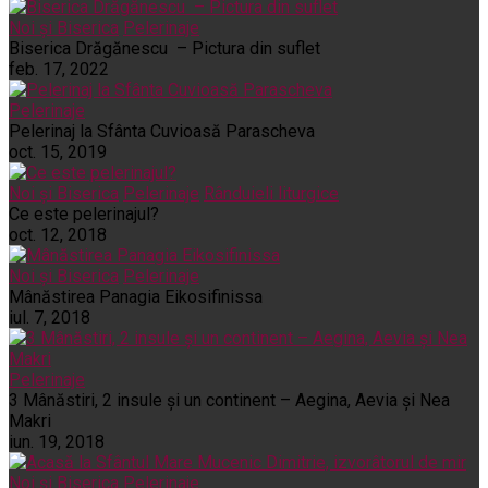
Noi și Biserica
Pelerinaje
Biserica Drăgănescu – Pictura din suflet
feb. 17, 2022
Pelerinaje
Pelerinaj la Sfânta Cuvioasă Parascheva
oct. 15, 2019
Noi și Biserica
Pelerinaje
Rânduieli liturgice
Ce este pelerinajul?
oct. 12, 2018
Noi și Biserica
Pelerinaje
Mânăstirea Panagia Eikosifinissa
iul. 7, 2018
Pelerinaje
3 Mânăstiri, 2 insule și un continent – Aegina, Aevia și Nea
Makri
iun. 19, 2018
Noi și Biserica
Pelerinaje