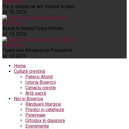
Pelerinaje
Pur şi simplu, ne-am împlinit la Oaşa
iul. 16, 2016
Pelerinaje
Acasă la Schitul Colţul Chiliilor
iul. 14, 2016
Pelerinaje
Figura unui Arhiepiscop Preşedinte
iul. 14, 2016
Home
Cultură creștină
Pateric Atonit
Istoria Bisericii
Cenaclu creștin
Artă sacră
Noi și Biserica
Rânduieli liturgice
Predici și cateheze
Pelerinaje
Ortodox în diaspora
Evenimente