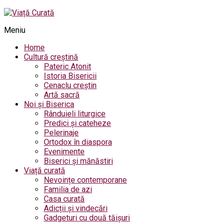
Meniu
Home
Cultură creștină
Pateric Atonit
Istoria Bisericii
Cenaclu creștin
Artă sacră
Noi și Biserica
Rânduieli liturgice
Predici și cateheze
Pelerinaje
Ortodox în diaspora
Evenimente
Biserici și mănăstiri
Viață curată
Nevoințe contemporane
Familia de azi
Casa curată
Adicții și vindecări
Gadgeturi cu două tăișuri