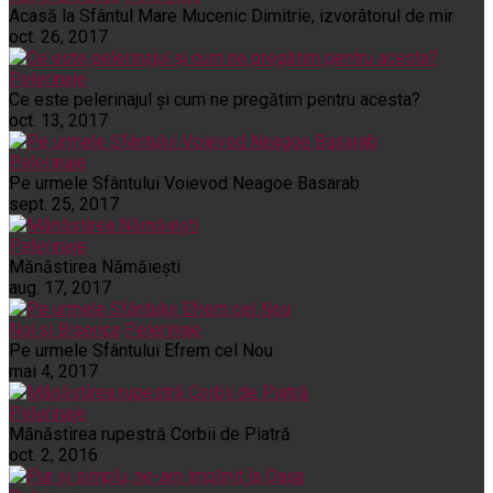
Acasă la Sfântul Mare Mucenic Dimitrie, izvorâtorul de mir
oct. 26, 2017
Pelerinaje
Ce este pelerinajul şi cum ne pregătim pentru acesta?
oct. 13, 2017
Pelerinaje
Pe urmele Sfântului Voievod Neagoe Basarab
sept. 25, 2017
Pelerinaje
Mănăstirea Nămăiești
aug. 17, 2017
Noi și Biserica
Pelerinaje
Pe urmele Sfântului Efrem cel Nou
mai 4, 2017
Pelerinaje
Mănăstirea rupestră Corbii de Piatră
oct. 2, 2016