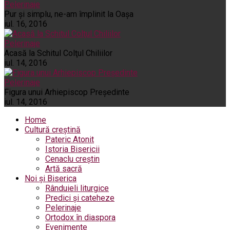
Pelerinaje
Pur şi simplu, ne-am împlinit la Oaşa
iul. 16, 2016
Pelerinaje
Acasă la Schitul Colţul Chiliilor
iul. 14, 2016
Pelerinaje
Figura unui Arhiepiscop Preşedinte
iul. 14, 2016
Home
Cultură creștină
Pateric Atonit
Istoria Bisericii
Cenaclu creștin
Artă sacră
Noi și Biserica
Rânduieli liturgice
Predici și cateheze
Pelerinaje
Ortodox în diaspora
Evenimente