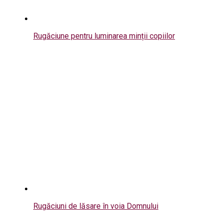
Rugăciune pentru luminarea minții copiilor
Rugăciuni de lăsare în voia Domnului