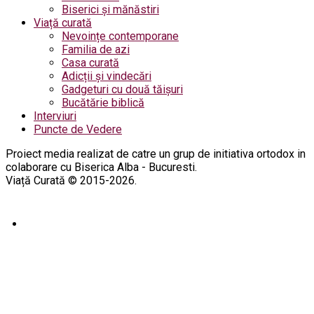
Biserici și mănăstiri
Viață curată
Nevoințe contemporane
Familia de azi
Casa curată
Adicții și vindecări
Gadgeturi cu două tăișuri
Bucătărie biblică
Interviuri
Puncte de Vedere
Proiect media realizat de catre un grup de initiativa ortodox in
colaborare cu Biserica Alba - Bucuresti.
Viață Curată © 2015-2026.