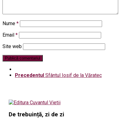
Nume
*
Email
*
Site web
Precedentul
Sfântul Iosif de la Văratec
De trebuință, zi de zi