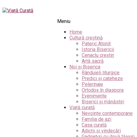
Meniu
Home
Cultură creștină
Pateric Atonit
Istoria Bisericii
Cenaclu creștin
Artă sacră
Noi și Biserica
Rânduieli liturgice
Predici și cateheze
Pelerinaje
Ortodox în diaspora
Evenimente
Biserici și mănăstiri
Viață curată
Nevoințe contemporane
Familia de azi
Casa curată
Adicții și vindecări
Gadgeturi cu două tăișuri