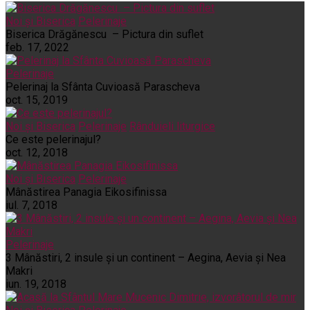
Noi și Biserica
Pelerinaje
Biserica Drăgănescu – Pictura din suflet
feb. 17, 2022
Pelerinaje
Pelerinaj la Sfânta Cuvioasă Parascheva
oct. 15, 2019
Noi și Biserica
Pelerinaje
Rânduieli liturgice
Ce este pelerinajul?
oct. 12, 2018
Noi și Biserica
Pelerinaje
Mânăstirea Panagia Eikosifinissa
iul. 7, 2018
Pelerinaje
3 Mânăstiri, 2 insule și un continent – Aegina, Aevia și Nea
Makri
iun. 19, 2018