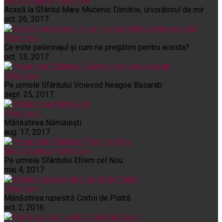
Noi și Biserica
Pelerinaje
Acasă la Sfântul Mare Mucenic Dimitrie, izvorâtorul de mir
oct. 26, 2017
Pelerinaje
Ce este pelerinajul şi cum ne pregătim pentru acesta?
oct. 13, 2017
Pelerinaje
Pe urmele Sfântului Voievod Neagoe Basarab
sept. 25, 2017
Pelerinaje
Mănăstirea Nămăiești
aug. 17, 2017
Noi și Biserica
Pelerinaje
Pe urmele Sfântului Efrem cel Nou
mai 4, 2017
Pelerinaje
Mănăstirea rupestră Corbii de Piatră
oct. 2, 2016