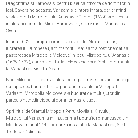
Dragomirna si Barnova si pentru biserica ctitorita de domnitor in
Iasi. Savarsind aceasta, Varlaam s-a intors in tara, dar primind
vestea mortii Mitropolitului Anastasie Crimca (1629) si pe cea a
inlaturarii domnului Miron Barnovschi, s-a retras la Manastirea
Secu.
In anul 1632, in timpul domniei voievodului Alexandru Ilias, prin
lucrarea lui Dumnezeu, arhimandritul Varlaam a fost chemat sa
pastoreasca Mitropolia Moldovei in locul Mitropolitului Atanasie
(1629-1632), care s-a mutat la cele vesnice si a fost inmormantat
la Manastirea Bistrita, Neamt.
Noul Mitropolit unea invatatura cu rugaciunea si cuvantul intelept
cu fapta cea buna. In timpul pastoririi invatatului Mitropolit
Varlaam, Mitropolia Moldovei s-a bucurat de mult ajutor din
partea binecredinciosului domnior Vasile Lupu.
Sprijinit si de Sfantul Mitropolit Petru Movila al Kievului,
Mitropolitul Varlaam a infiintat prima tipografie romaneasca din
Moldova, in anul 1640, pe care a instalat-o la Manastirea „Sfintii
Trei Ierarhi” din lasi.