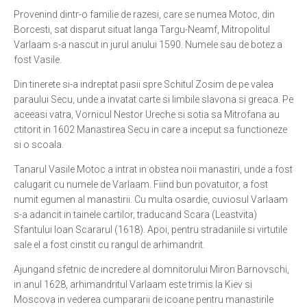
Provenind dintr-o familie de razesi, care se numea Motoc, din
Ortodox în diaspora
Borcesti, sat disparut situat langa Targu-Neamf, Mitropolitul
Evenimente
Varlaam s-a nascut in jurul anului 1590. Numele sau de botez a
fost Vasile.
Biserici și mănăstiri
Din tinerete si-a indreptat pasii spre Schitul Zosim de pe valea
Viață curată
paraului Secu, unde a invatat carte si limbile slavona si greaca. Pe
aceeasi vatra, Vornicul Nestor Ureche si sotia sa Mitrofana au
Nevoințe contemporane
ctitorit in 1602 Manastirea Secu in care a inceput sa functioneze
Familia de azi
si o scoala.
Casa curată
Tanarul Vasile Motoc a intrat in obstea noii manastiri, unde a fost
Adicții și vindecări
calugarit cu numele de Varlaam. Fiind bun povatuitor, a fost
numit egumen al manastirii. Cu multa osardie, cuviosul Varlaam
Gadgeturi cu două tăișuri
s-a adancit in tainele cartilor, traducand Scara (Leastvita)
Bucătărie biblică
Sfantului Ioan Scararul (1618). Apoi, pentru stradaniile si virtutile
sale el a fost cinstit cu rangul de arhimandrit.
Interviuri
Ajungand sfetnic de incredere al domnitorului Miron Barnovschi,
Puncte de Vedere
in anul 1628, arhimandritul Varlaam este trimis la Kiev si
Moscova in vederea cumpararii de icoane pentru manastirile