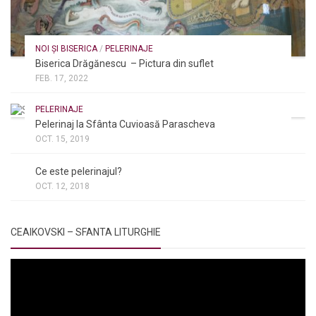
NOI ȘI BISERICA
/
PELERINAJE
Biserica Drăgănescu – Pictura din suflet
FEB. 17, 2022
PELERINAJE
Pelerinaj la Sfânta Cuvioasă Parascheva
OCT. 15, 2019
NOI ȘI BISERICA
/
PELERINAJE
/
RÂNDUIELI LITURGICE
Ce este pelerinajul?
OCT. 12, 2018
CEAIKOVSKI – SFANTA LITURGHIE