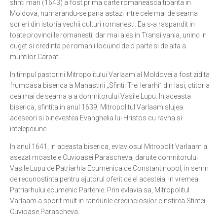
sfinti mari (1643) a fost prima carte romaneasca tiparita in
Moldova, numarandu-se pana astazi intre cele mai de seama
scrieri din istoria vechii culturi romanesti. Ea s-a raspandit in
toate provinciile romanesti, dar mai ales in Transilvania, unind in
cuget si credinta pe romanii locuind de o parte si de alta a
muntilor Carpati.
In timpul pastoririi Mitropolitului Varlaam al Moldovei a fost zidita
frumoasa biserica a Manastirii „Sfintii Trei Ierarhi” din Iasi, ctitoria
cea mai de seama a a domnitorului Vasile Lupu. In aceasta
biserica, sfintita in anul 1639, Mitropolitul Varlaam slujea
adeseori si binevestea Evanghelia lui Hristos cu ravna si
intelepciune.
In anul 1641, in aceasta biserica, evlaviosul Mitropolit Varlaam a
asezat moastele Cuvioasei Parascheva, daruite domnitorului
Vasile Lupu de Patriarhia Ecumenica de Constantinopol, in semn
de recunostinta pentru ajutorul oferit de el acesteia, in vremea
Patriarhului ecumenic Partenie. Prin evlavia sa, Mitropolitul
Varlaam a sporit mult in randurile credinciosilor cinstirea Sfintei
Cuvioase Parascheva.