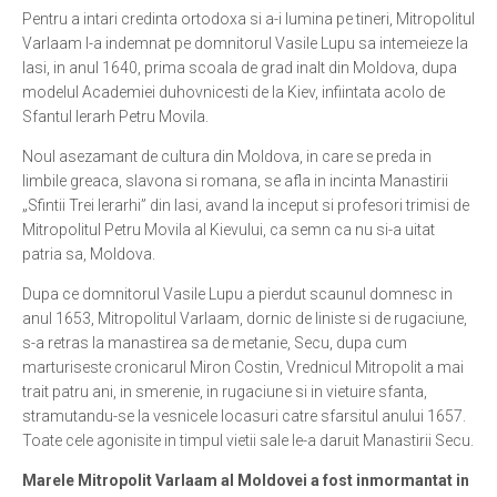
Pentru a intari credinta ortodoxa si a-i lumina pe tineri, Mitropolitul
Varlaam l-a indemnat pe domnitorul Vasile Lupu sa intemeieze la
lasi, in anul 1640, prima scoala de grad inalt din Moldova, dupa
modelul Academiei duhovnicesti de la Kiev, infiintata acolo de
Sfantul Ierarh Petru Movila.
Noul asezamant de cultura din Moldova, in care se preda in
limbile greaca, slavona si romana, se afla in incinta Manastirii
„Sfintii Trei Ierarhi” din Iasi, avand la inceput si profesori trimisi de
Mitropolitul Petru Movila al Kievului, ca semn ca nu si-a uitat
patria sa, Moldova.
Dupa ce domnitorul Vasile Lupu a pierdut scaunul domnesc in
anul 1653, Mitropolitul Varlaam, dornic de liniste si de rugaciune,
s-a retras la manastirea sa de metanie, Secu, dupa cum
marturiseste cronicarul Miron Costin, Vrednicul Mitropolit a mai
trait patru ani, in smerenie, in rugaciune si in vietuire sfanta,
stramutandu-se la vesnicele locasuri catre sfarsitul anului 1657.
Toate cele agonisite in timpul vietii sale le-a daruit Manastirii Secu.
Marele Mitropolit Varlaam al Moldovei a fost inmormantat in