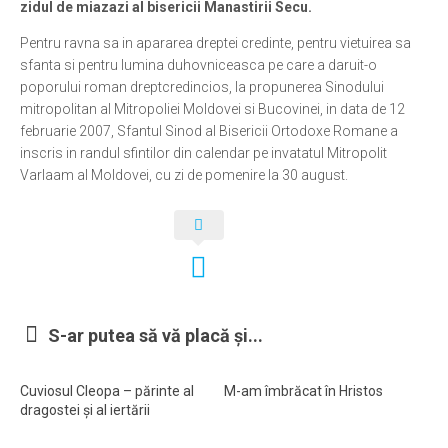
zidul de miazazi al bisericii Manastirii Secu.
Pentru ravna sa in apararea dreptei credinte, pentru vietuirea sa
sfanta si pentru lumina duhovniceasca pe care a daruit-o
poporului roman dreptcredincios, la propunerea Sinodului
mitropolitan al Mitropoliei Moldovei si Bucovinei, in data de 12
februarie 2007, Sfantul Sinod al Bisericii Ortodoxe Romane a
inscris in randul sfintilor din calendar pe invatatul Mitropolit
Varlaam al Moldovei, cu zi de pomenire la 30 august.
S-ar putea să vă placă și...
Cuviosul Cleopa – părinte al
M-am îmbrăcat în Hristos
dragostei şi al iertării