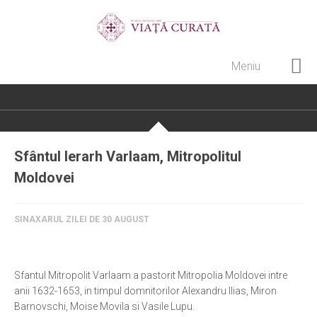
Meniu
Home
Cultură creștină
Pateric Atonit
Sfântul Ierarh Varlaam, Mitropolitul
Istoria Bisericii
Moldovei
Cenaclu creștin
Artă sacră
SINAXARUL ZILEI DE 30 AUGUST
Noi și Biserica
Rânduieli liturgice
Sfantul Mitropolit Varlaam a pastorit Mitropolia Moldovei intre
anii 1632-1653, in timpul domnitorilor Alexandru Ilias, Miron
Predici și cateheze
Barnovschi, Moise Movila si Vasile Lupu.
Pelerinaje