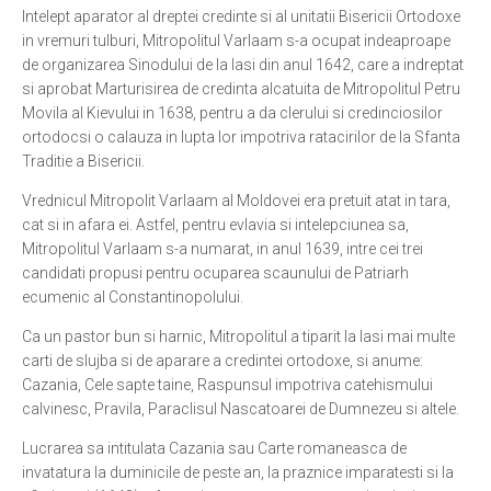
Intelept aparator al dreptei credinte si al unitatii Bisericii Ortodoxe
in vremuri tulburi, Mitropolitul Varlaam s-a ocupat indeaproape
de organizarea Sinodului de la lasi din anul 1642, care a indreptat
si aprobat Marturisirea de credinta alcatuita de Mitropolitul Petru
Movila al Kievului in 1638, pentru a da clerului si credinciosilor
ortodocsi o calauza in lupta lor impotriva ratacirilor de la Sfanta
Traditie a Bisericii.
Vrednicul Mitropolit Varlaam al Moldovei era pretuit atat in tara,
cat si in afara ei. Astfel, pentru evlavia si intelepciunea sa,
Mitropolitul Varlaam s-a numarat, in anul 1639, intre cei trei
candidati propusi pentru ocuparea scaunului de Patriarh
ecumenic al Constantinopolului.
Ca un pastor bun si harnic, Mitropolitul a tiparit la Iasi mai multe
carti de slujba si de aparare a credintei ortodoxe, si anume:
Cazania, Cele sapte taine, Raspunsul impotriva catehismului
calvinesc, Pravila, Paraclisul Nascatoarei de Dumnezeu si altele.
Lucrarea sa intitulata Cazania sau Carte romaneasca de
invatatura la duminicile de peste an, la praznice imparatesti si la