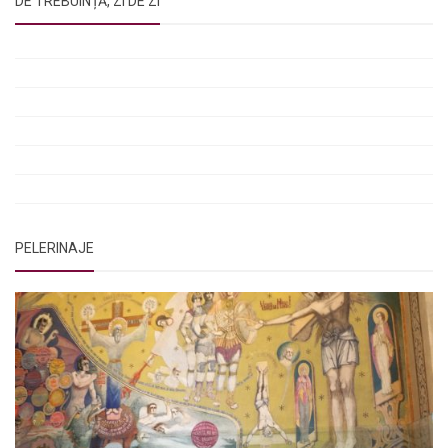
DE TREBUINȚĂ, ZI DE ZI
Rugăciunile Sfintei Treimi
Rugăciunea Sfântului Efrem Sirul
Rugăciune pentru luminarea minții copiilor
Rugăciuni de lăsare în voia Domnului
Rugăciuni de mulțumire
Rugăciuni către Sfânta Cuvioasă Parascheva
PELERINAJE