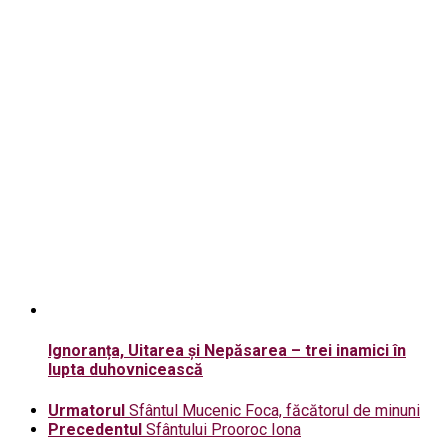
Ignoranța, Uitarea și Nepăsarea – trei inamici în
lupta duhovnicească
Urmatorul
Sfântul Mucenic Foca, făcătorul de minuni
Precedentul
Sfântului Prooroc Iona