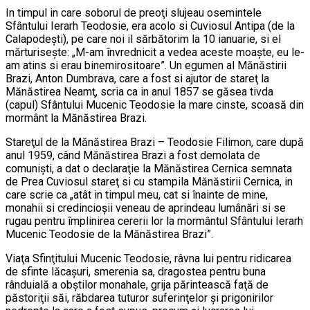
In timpul in care soborul de preoţi slujeau osemintele
Sfântului Ierarh Teodosie, era acolo si Cuviosul Antipa (de la
Calapodeşti), pe care noi il sărbătorim la 10 ianuarie, si el
mărturiseşte: „M-am învrednicit a vedea aceste moaşte, eu le-
am atins si erau binemirositoare”. Un egumen al Mănăstirii
Brazi, Anton Dumbrava, care a fost si ajutor de stareţ la
Mănăstirea Neamţ, scria ca in anul 1857 se găsea tivda
(capul) Sfântului Mucenic Teodosie la mare cinste, scoasă din
mormânt la Mănăstirea Brazi.
Stareţul de la Mănăstirea Brazi – Teodosie Filimon, care după
anul 1959, când Mănăstirea Brazi a fost demolata de
comunişti, a dat o declaraţie la Mănăstirea Cernica semnata
de Prea Cuviosul stareţ si cu stampila Mănăstirii Cernica, in
care scrie ca „atât in timpul meu, cat si înainte de mine,
monahii si credincioşii veneau de aprindeau lumânări si se
rugau pentru împlinirea cererii lor la mormântul Sfântului Ierarh
Mucenic Teodosie de la Mănăstirea Brazi”.
Viaţa Sfinţitului Mucenic Teodosie, râvna lui pentru ridicarea
de sfinte lăcaşuri, smerenia sa, dragostea pentru buna
rânduială a obştilor monahale, grija părintească faţă de
păstoriţii săi, răbdarea tuturor suferinţelor şi prigonirilor