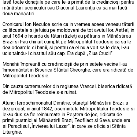
lasă toate donaţiile pe care le-a primit de la credincioşi pentru
mănăstiri, ucenicului sau Diaconul Laurenţiu ca sa mai facă
doua mănăstiri.
Cronicarul Ion Neculce scrie ca in vremea aceea veneau tătarii
ca lăcustele si jefuiau pe moldoveni de tot avutul lor. Astfel, in
anul 1694 o hoarda de tătari răzleţi au pătruns in Mănăstirea
Brazi si l-au chinuit cumplit pe Mitropolitul Teodosie ca sa le
dea odoarele si banii, si pentru ca el nu a voit sa le dea, l-au
ucis tăindu-i cinstitul său cap. Era după „Ziua Crucii”.
Monahii împreună cu credincioşii de prin satele vecine l-au
înmormântat in Biserica Sfântul Gheorghe, care era ridicată de
Mitropolitul Teodosie.
Din cauza cutremurelor din regiunea Vrancei, biserica ridicată
de Mitropolitul Teodosie s-a ruinat.
Atunci Ieroschimonahul Dimitrie, stareţul Mănăstirii Brazi, a
dezgropat, in anul 1842, osemintele Mitropolitului Teodosie si
le-au dus sa fie reinhumate in Peştera de jos, ridicata de
primii pustnici ai Mănăstirii Brazi, Teofilact si Sava, unde era
si Paraclisul „Învierea lui Lazar”, in care se oficia si Sfânta
Liturghie.