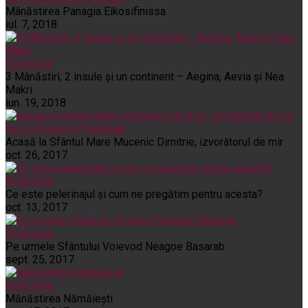
Mânăstirea Panagia Eikosifinissa
iul. 7, 2018
Pelerinaje
3 Mânăstiri, 2 insule și un continent – Aegina, Aevia și Nea
Makri
iun. 19, 2018
Noi și Biserica
Pelerinaje
Acasă la Sfântul Mare Mucenic Dimitrie, izvorâtorul de mir
oct. 26, 2017
Pelerinaje
Ce este pelerinajul şi cum ne pregătim pentru acesta?
oct. 13, 2017
Pelerinaje
Pe urmele Sfântului Voievod Neagoe Basarab
sept. 25, 2017
Pelerinaje
Mănăstirea Nămăiești