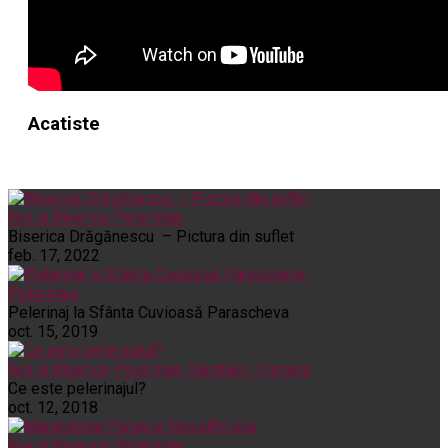
Acatiste
Noi și Biserica
Pelerinaje
Biserica Drăgănescu – Pictura din suflet
feb. 17, 2022
Pelerinaje
Pelerinaj la Sfânta Cuvioasă Parascheva
oct. 15, 2019
Noi și Biserica
Pelerinaje
Rânduieli liturgice
Ce este pelerinajul?
oct. 12, 2018
Noi și Biserica
Pelerinaje