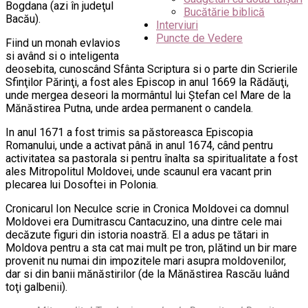
Bogdana (azi în judeţul
Bucătărie biblică
Bacău).
Interviuri
Puncte de Vedere
Fiind un monah evlavios
si având si o inteligenta
deosebita, cunoscând Sfânta Scriptura si o parte din Scrierile
Sfinţilor Părinţi, a fost ales Episcop in anul 1669 la Rădăuţi,
unde mergea deseori la mormântul lui Ştefan cel Mare de la
Mănăstirea Putna, unde ardea permanent o candela.
In anul 1671 a fost trimis sa păstoreasca Episcopia
Romanului, unde a activat până in anul 1674, când pentru
activitatea sa pastorala si pentru înalta sa spiritualitate a fost
ales Mitropolitul Moldovei, unde scaunul era vacant prin
plecarea lui Dosoftei in Polonia.
Cronicarul Ion Neculce scrie in Cronica Moldovei ca domnul
Moldovei era Dumitrascu Cantacuzino, una dintre cele mai
decăzute figuri din istoria noastră. El a adus pe tătari in
Moldova pentru a sta cat mai mult pe tron, plătind un bir mare
provenit nu numai din impozitele mari asupra moldovenilor,
dar si din banii mănăstirilor (de la Mănăstirea Rascău luând
toţi galbenii).