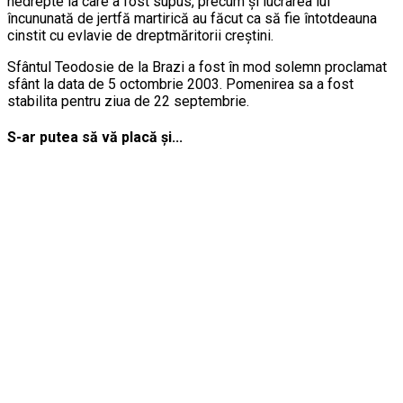
nedrepte la care a fost supus, precum şi lucrarea lui
încununată de jertfă martirică au făcut ca să fie întotdeauna
cinstit cu evlavie de dreptmăritorii creştini.
Sfântul Teodosie de la Brazi a fost în mod solemn proclamat
sfânt la data de 5 octombrie 2003. Pomenirea sa a fost
stabilita pentru ziua de 22 septembrie.
S-ar putea să vă placă și...