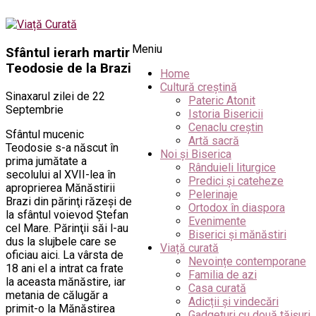
Meniu
Sfântul ierarh martir
Teodosie de la Brazi
Home
Cultură creștină
Sinaxarul zilei de 22
Pateric Atonit
Septembrie
Istoria Bisericii
Cenaclu creștin
Sfântul mucenic
Artă sacră
Teodosie s-a născut în
Noi și Biserica
prima jumătate a
Rânduieli liturgice
secolului al XVII-lea în
Predici și cateheze
aproprierea Mănăstirii
Pelerinaje
Brazi din părinţi răzeşi de
Ortodox în diaspora
la sfântul voievod Ştefan
Evenimente
cel Mare. Părinţii săi l-au
Biserici și mănăstiri
dus la slujbele care se
Viață curată
oficiau aici. La vârsta de
Nevoințe contemporane
18 ani el a intrat ca frate
Familia de azi
la aceasta mănăstire, iar
Casa curată
metania de călugăr a
Adicții și vindecări
primit-o la Mănăstirea
Gadgeturi cu două tăișuri