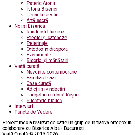
Pateric Atonit
Istoria Bisericii
Cenaclu creștin
Artă sacră
Noi și Biserica
Rânduieli liturgice
Predici și cateheze
Pelerinaje
Ortodox în diaspora
Evenimente
Biserici și mănăstiri
Viață curată
Nevoințe contemporane
Familia de azi
Casa curată
Adicții și vindecări
Gadgeturi cu două tăișuri
Bucătărie biblică
Interviuri
Puncte de Vedere
Proiect media realizat de catre un grup de initiativa ortodox in
colaborare cu Biserica Alba - Bucuresti.
Viață Curată © 2015-2026.