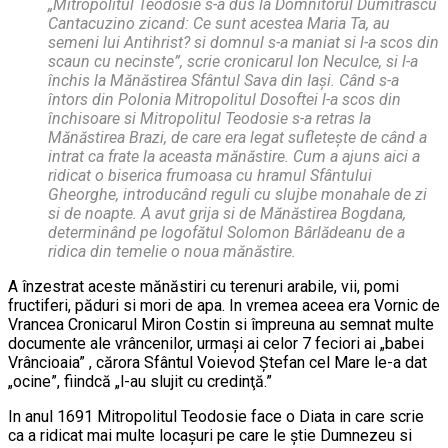
„Mitropolitul Teodosie s-a dus la Domnitorul Dumitrascu
Cantacuzino zicand: Ce sunt acestea Maria Ta, au
semeni lui Antihrist? si domnul s-a maniat si l-a scos din
scaun cu necinste”, scrie cronicarul Ion Neculce, si l-a
închis la Mănăstirea Sfântul Sava din Iaşi. Când s-a
întors din Polonia Mitropolitul Dosoftei l-a scos din
închisoare si Mitropolitul Teodosie s-a retras la
Mănăstirea Brazi, de care era legat sufleteşte de când a
intrat ca frate la aceasta mănăstire. Cum a ajuns aici a
ridicat o biserica frumoasa cu hramul Sfântului
Gheorghe, introducând reguli cu slujbe monahale de zi
si de noapte. A avut grija si de Mănăstirea Bogdana,
determinând pe logofătul Solomon Bârlădeanu de a
ridica din temelie o noua mănăstire.
A înzestrat aceste mănăstiri cu terenuri arabile, vii, pomi
fructiferi, păduri si mori de apa. In vremea aceea era Vornic de
Vrancea Cronicarul Miron Costin si împreuna au semnat multe
documente ale vrâncenilor, urmaşi ai celor 7 feciori ai „babei
Vrâncioaia” , cărora Sfântul Voievod Ştefan cel Mare le-a dat
„ocine”, fiindcă „l-au slujit cu credinţă.”
In anul 1691 Mitropolitul Teodosie face o Diata in care scrie
ca a ridicat mai multe locaşuri pe care le ştie Dumnezeu si