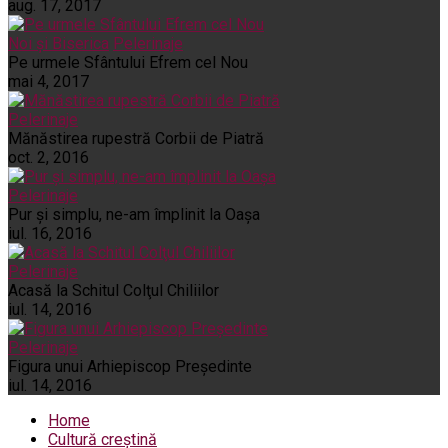
aug. 17, 2017
Noi și Biserica
Pelerinaje
Pe urmele Sfântului Efrem cel Nou
mai 4, 2017
Pelerinaje
Mănăstirea rupestră Corbii de Piatră
oct. 2, 2016
Pelerinaje
Pur şi simplu, ne-am împlinit la Oaşa
iul. 16, 2016
Pelerinaje
Acasă la Schitul Colţul Chiliilor
iul. 14, 2016
Pelerinaje
Figura unui Arhiepiscop Preşedinte
iul. 14, 2016
Home
Cultură creștină