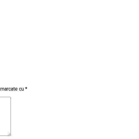
t marcate cu
*