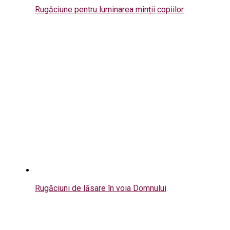
Rugăciune pentru luminarea minții copiilor
Rugăciuni de lăsare în voia Domnului