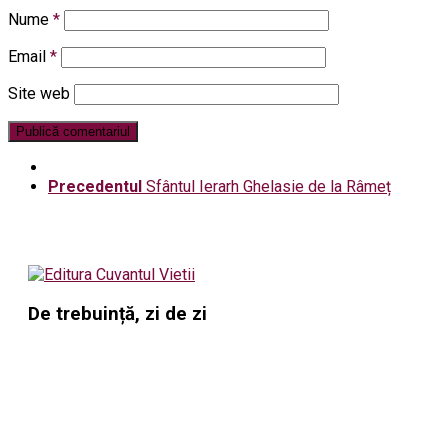
Nume
*
Email
*
Site web
Precedentul
Sfântul Ierarh Ghelasie de la Râmeț
De trebuință, zi de zi