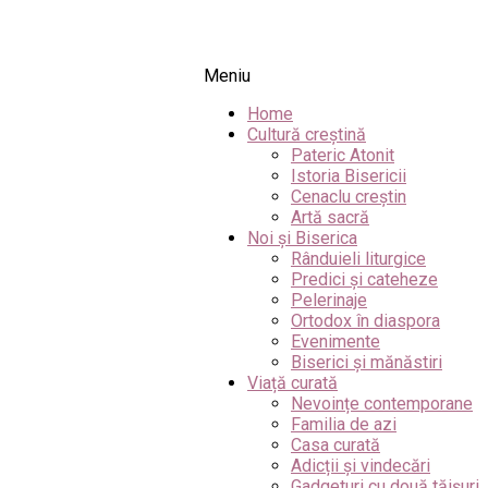
Meniu
Home
Cultură creștină
Pateric Atonit
Istoria Bisericii
Cenaclu creștin
Artă sacră
Noi și Biserica
Rânduieli liturgice
Predici și cateheze
Pelerinaje
Ortodox în diaspora
Evenimente
Biserici și mănăstiri
Viață curată
Nevoințe contemporane
Familia de azi
Casa curată
Adicții și vindecări
Gadgeturi cu două tăișuri