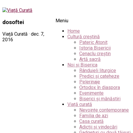
Meniu
dosoftei
Home
Viață Curată · dec. 7,
Cultură creștină
2016
Pateric Atonit
Istoria Bisericii
Cenaclu creștin
Artă sacră
Noi și Biserica
Rânduieli liturgice
Predici și cateheze
Pelerinaje
Ortodox în diaspora
Evenimente
Biserici și mănăstiri
Viață curată
Nevoințe contemporane
Familia de azi
Casa curată
Adicții și vindecări
Gadgeturi cu două tăișuri