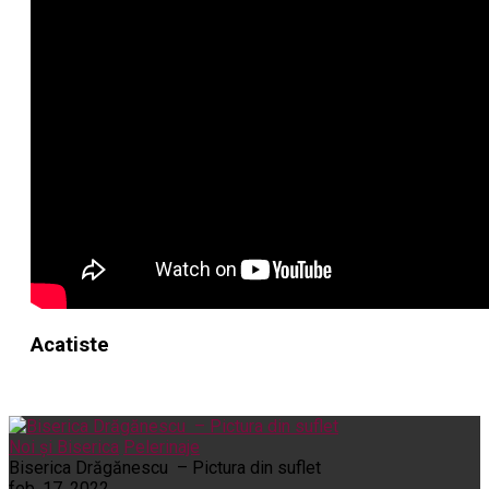
Acatiste
Noi și Biserica
Pelerinaje
Biserica Drăgănescu – Pictura din suflet
feb. 17, 2022