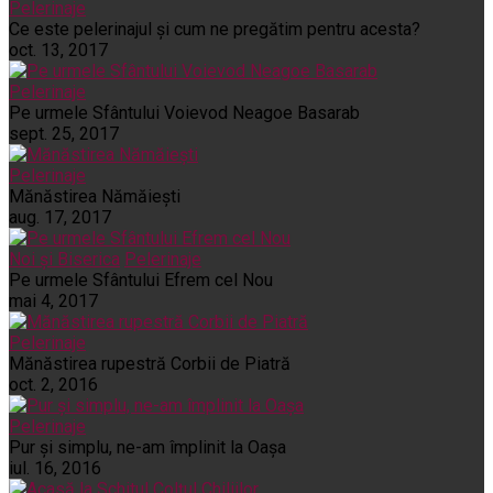
Pelerinaje
Ce este pelerinajul şi cum ne pregătim pentru acesta?
oct. 13, 2017
Pelerinaje
Pe urmele Sfântului Voievod Neagoe Basarab
sept. 25, 2017
Pelerinaje
Mănăstirea Nămăiești
aug. 17, 2017
Noi și Biserica
Pelerinaje
Pe urmele Sfântului Efrem cel Nou
mai 4, 2017
Pelerinaje
Mănăstirea rupestră Corbii de Piatră
oct. 2, 2016
Pelerinaje
Pur şi simplu, ne-am împlinit la Oaşa
iul. 16, 2016