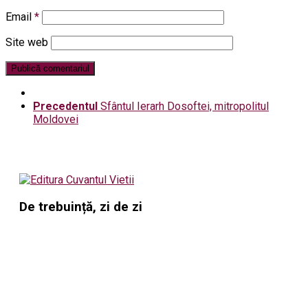
Email
*
Site web
Precedentul
Sfântul Ierarh Dosoftei, mitropolitul
Moldovei
De trebuință, zi de zi