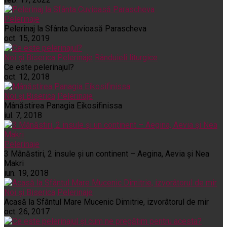
Pelerinaje
Pelerinaj la Sfânta Cuvioasă Parascheva
oct. 15, 2019
Noi și Biserica
Pelerinaje
Rânduieli liturgice
Ce este pelerinajul?
oct. 12, 2018
Noi și Biserica
Pelerinaje
Mânăstirea Panagia Eikosifinissa
iul. 7, 2018
Pelerinaje
3 Mânăstiri, 2 insule și un continent – Aegina, Aevia și Nea
Makri
iun. 19, 2018
Noi și Biserica
Pelerinaje
Acasă la Sfântul Mare Mucenic Dimitrie, izvorâtorul de mir
oct. 26, 2017