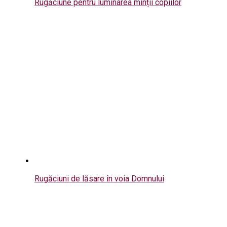
Rugăciune pentru luminarea minții copiilor
Rugăciuni de lăsare în voia Domnului