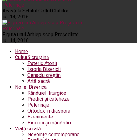
Pelerinaje
Acasă la Schitul Colţul Chiliilor
iul. 14, 2016
Pelerinaje
Figura unui Arhiepiscop Preşedinte
iul. 14, 2016
Home
Cultură creștină
Pateric Atonit
Istoria Bisericii
Cenaclu creștin
Artă sacră
Noi și Biserica
Rânduieli liturgice
Predici și cateheze
Pelerinaje
Ortodox în diaspora
Evenimente
Biserici și mănăstiri
Viață curată
Nevoințe contemporane