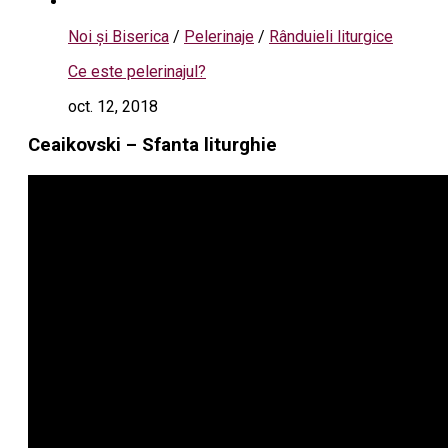
Noi și Biserica
/
Pelerinaje
/
Rânduieli liturgice
Ce este pelerinajul?
oct. 12, 2018
Ceaikovski – Sfanta liturghie