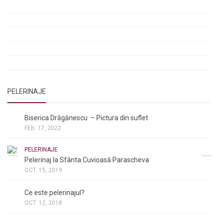
Rugăciunea Sfântului Efrem Sirul
Rugăciune pentru luminarea minții copiilor
Rugăciuni de lăsare în voia Domnului
Rugăciuni de mulțumire
Rugăciuni către Sfânta Cuvioasă Parascheva
PELERINAJE
NOI ȘI BISERICA
/
PELERINAJE
Biserica Drăgănescu – Pictura din suflet
FEB. 17, 2022
PELERINAJE
Pelerinaj la Sfânta Cuvioasă Parascheva
OCT. 15, 2019
NOI ȘI BISERICA
/
PELERINAJE
/
RÂNDUIELI LITURGICE
Ce este pelerinajul?
OCT. 12, 2018