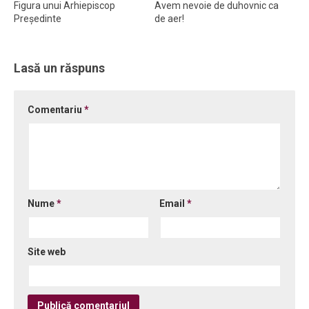
Figura unui Arhiepiscop
Avem nevoie de duhovnic ca
Preşedinte
de aer!
Ortodox în diaspora
Evenimente
Biserici și mănăstiri
Lasă un răspuns
Viață curată
Comentariu
*
Nevoințe contemporane
Familia de azi
Casa curată
Adicții și vindecări
Nume
*
Email
*
Gadgeturi cu două tăișuri
Bucătărie biblică
Interviuri
Site web
Puncte de Vedere