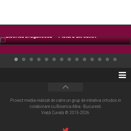
Biserica Drăgănescu – Pictura din suflet
Home
Cultură creștină
Proiect media realizat de catre un grup de initiativa ortodox in
colaborare cu Biserica Alba - Bucuresti.
Pateric Atonit
Viață Curată © 2015-2026.
Istoria Bisericii
Cenaclu creștin