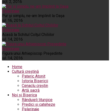
oct. 2, 2016
Pelerinaje
Pur şi simplu, ne-am împlinit la Oaşa
iul. 16, 2016
Pelerinaje
Acasă la Schitul Colţul Chiliilor
iul. 14, 2016
Pelerinaje
Figura unui Arhiepiscop Preşedinte
iul. 14, 2016
Home
Cultură creștină
Pateric Atonit
Istoria Bisericii
Cenaclu creștin
Artă sacră
Noi și Biserica
Rânduieli liturgice
Predici și cateheze
Pelerinaje