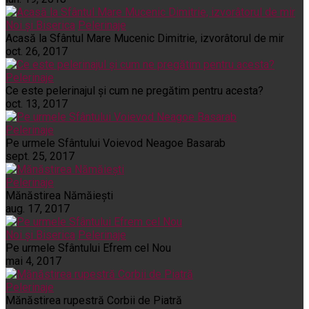
Noi și Biserica
Pelerinaje
Acasă la Sfântul Mare Mucenic Dimitrie, izvorâtorul de mir
oct. 26, 2017
Pelerinaje
Ce este pelerinajul şi cum ne pregătim pentru acesta?
oct. 13, 2017
Pelerinaje
Pe urmele Sfântului Voievod Neagoe Basarab
sept. 25, 2017
Pelerinaje
Mănăstirea Nămăiești
aug. 17, 2017
Noi și Biserica
Pelerinaje
Pe urmele Sfântului Efrem cel Nou
mai 4, 2017
Pelerinaje
Mănăstirea rupestră Corbii de Piatră