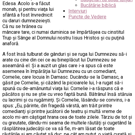
Edesa. Acolo s-a făcut
Bucătărie biblică
monah, şi pentru viaţa lui
Interviuri
sfântă a fost învrednicit
Puncte de Vedere
cu daruri dumnezeieşti.
Că nu se hrănea cu
mâncare tare, ci numai duminica se împărtăşea cu cinstitul
Trup şi Sânge al Domnului nostru Iisus Hristos şi cu puţină
anaforă.
A fost însă tulburat de gânduri şi se ruga lui Dumnezeu să-i
arate cu cine din cei ce au bineplăcut lui Dumnezeu se
aseamănă el. Şi a auzit un glas care i-a spus că este
asemenea în împărăţia lui Dumnezeu cu un comediant,
Cornelie, care locuia în Damasc. Ducându-se la Damasc, a
găsit pe Cornelie, şi căzând la picioarele lui, l-a rugat să-i
spună cu de-amănuntul viaţa lui. Cornelie i-a răspuns că e
păcătos şi nu se ştie cu vreo faptă bună. Bătrânul însă stăruia
cu lacrimi şi cu rugăminţi. Şi Cornelie, lăsându-se convins, i-a
spus: „Eu, părinte, din fragedă vârstă, am trăit printre
comedianţi şi printre jucătorii de teatru şi multă vreme de
acolo mi-am câştigat hrana cea de toate zilele. Târziu de tot şi
cu greutate, dându-mi seama de multele răutăţi şi cugetând la
răsplătirea judecăţii ce va să fie, m-am lăsat de toate
răutăţile şi am căutat să duc, pe cât am putut, o viaţă curată şi