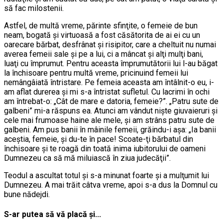
să fac milostenii.
Astfel, de multă vreme, părinte sfinţite, o femeie de bun
neam, bogată şi virtuoasă a fost căsătorita de ai ei cu un
oarecare bărbat, desfrânat şi risipitor, care a cheltuit nu numai
averea femeii sale şi pe a lui, ci a mâncat şi alţi mulţi bani,
luaţi cu împrumut. Pentru aceasta împrumutătorii lui l-au băgat
la închisoare pentru multă vreme, pricinuind femeii lui
nemângâiată întristare. Pe femeia aceasta am întâlnit-o eu, i-
am aflat durerea şi mi s-a întristat sufletul. Cu lacrimi în ochi
am întrebat-o: „Cât de mare e datoria, femeie?”. „Patru sute de
galbeni” mi-a răspuns ea. Atunci am vândut nişte giuvaieruri şi
cele mai frumoase haine ale mele, şi am strâns patru sute de
galbeni. Am pus banii în mâinile femeii, grăindu-i aşa: „Ia banii
aceştia, femeie, şi du-te în pace! Scoate-ţi bărbatul din
închisoare şi te roagă din toată inima iubitorului de oameni
Dumnezeu ca să mă miluiască în ziua judecăţii”.
Teodul a ascultat totul şi s-a minunat foarte şi a mulţumit lui
Dumnezeu. A mai trăit câtva vreme, apoi s-a dus la Domnul cu
bune nădejdi.
S-ar putea să vă placă și...