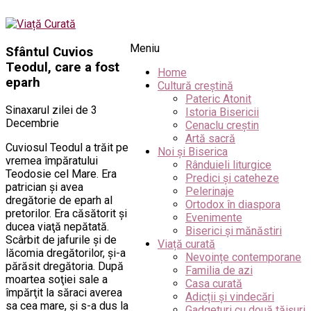
Meniu
Sfântul Cuvios
Teodul, care a fost
Home
eparh
Cultură creștină
Pateric Atonit
Sinaxarul zilei de 3
Istoria Bisericii
Decembrie
Cenaclu creștin
Artă sacră
Cuviosul Teodul a trăit pe
Noi și Biserica
vremea împăratului
Rânduieli liturgice
Teodosie cel Mare. Era
Predici și cateheze
patrician şi avea
Pelerinaje
dregătorie de eparh al
Ortodox în diaspora
pretorilor. Era căsătorit şi
Evenimente
ducea viaţă nepătată.
Biserici și mănăstiri
Scârbit de jafurile şi de
Viață curată
lăcomia dregătorilor, şi-a
Nevoințe contemporane
părăsit dregătoria. După
Familia de azi
moartea soţiei sale a
Casa curată
împărţit la săraci averea
Adicții și vindecări
sa cea mare, şi s-a dus la
Gadgeturi cu două tăișuri