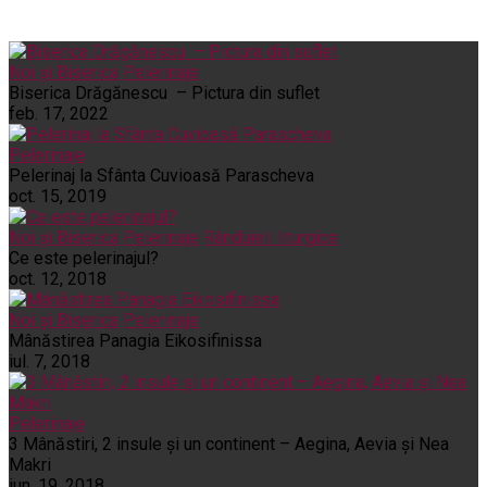
Noi și Biserica
Pelerinaje
Biserica Drăgănescu – Pictura din suflet
feb. 17, 2022
Pelerinaje
Pelerinaj la Sfânta Cuvioasă Parascheva
oct. 15, 2019
Noi și Biserica
Pelerinaje
Rânduieli liturgice
Ce este pelerinajul?
oct. 12, 2018
Noi și Biserica
Pelerinaje
Mânăstirea Panagia Eikosifinissa
iul. 7, 2018
Pelerinaje
3 Mânăstiri, 2 insule și un continent – Aegina, Aevia și Nea
Makri
iun. 19, 2018