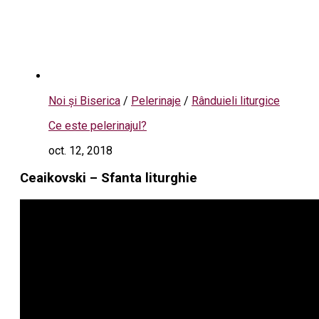
Noi și Biserica
/
Pelerinaje
/
Rânduieli liturgice
Ce este pelerinajul?
oct. 12, 2018
Ceaikovski – Sfanta liturghie