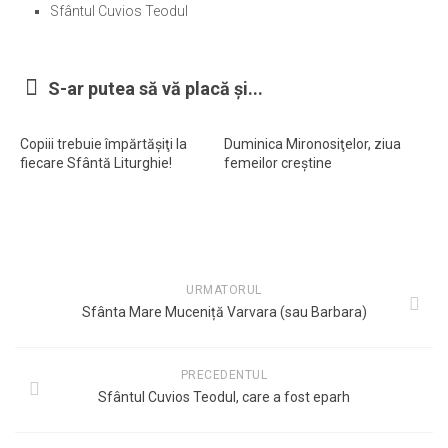
Sfântul Cuvios Teodul
S-ar putea să vă placă și...
Copiii trebuie împărtăşiţi la
Duminica Mironosiţelor, ziua
fiecare Sfântă Liturghie!
femeilor creştine
URMATORUL
Sfânta Mare Muceniță Varvara (sau Barbara)
PRECEDENTUL
Sfântul Cuvios Teodul, care a fost eparh