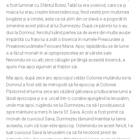
a fost luminat cu Sfântul Botez.Tatăl lui era voievod, care ca și
Ortodox în diaspora
maica lui erau creștini binecredincioși, fiind vestiți prin mulțimea
bogăției și a cinstei, asta ca să știm din ce slavă s-a pogorât în
Evenimente
smerenie acest plăcut al lui Dumnezeu. După ce părinții lui s-au
Biserici și mănăstiri
dus la Domnul, fericitul luând partea sa de avere din multa avuție
împărțită cu frații lui a zidit o biserică în numele Preacuratei și
Viață curată
Preabinecuvântatei Fecioare Maria. Apoi, lepădându-se de lume
Nevoințe contemporane
s-a făcut monah în al optsprezecelea an al vârstei sale.
Nevoindu-se cu alți zece călugări pe lângă această biserică, a
Familia de azi
ajuns mai apoi egumen al fraților săi.
Casa curată
Mai apoi, după zece ani, episcopul cetății Coloniei mutându-se la
Adicții și vindecări
Domnul a fost silit de mitropolit să fie episcop al Coloniei.
Păstorind el turma zece ani văzând gâlceava și tulburarea lumii a
Gadgeturi cu două tăișuri
lăsat episcopia și s-a urcat într-o corabie ajungând la Ierusalim,
Bucătărie biblică
unde mai apoi, rugându-se lui Dumnezeu ca să-l povățuiască
spre mântuire a mers în lavra Sf. Sava. Acolo a fost primit ca
Interviuri
monah de cuviosul Sava, Dumnezeu tăinuind înaintea lui taina
Puncte de Vedere
aceasta, cum că Ioan este episcop. Osteniindu-se acest fericit, l-a
luat cuviosul Sava la Ierusalim ca să fie hirotonit preot de