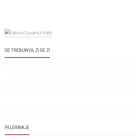
DE TREBUINȚĂ, ZI DE ZI
Rugăciunile Sfintei Treimi
Rugăciunea Sfântului Efrem Sirul
Rugăciune pentru luminarea minții copiilor
Rugăciuni de lăsare în voia Domnului
Rugăciuni de mulțumire
Rugăciuni către Sfânta Cuvioasă Parascheva
PELERINAJE
NOI ȘI BISERICA
/
PELERINAJE