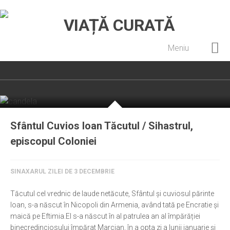
Meniu
Home
Cultură creștină
Pateric Atonit
Sfântul Cuvios Ioan Tăcutul / Sihastrul,
Istoria Bisericii
episcopul Coloniei
Cenaclu creștin
Artă sacră
SINAXARUL ZILEI DE 3 DECEMBRIE
Noi și Biserica
Tăcutul cel vrednic de laude netăcute, Sfântul și cuviosul părinte
Rânduieli liturgice
Ioan, s-a născut în Nicopoli din Armenia, având tată pe Encratie și
Predici și cateheze
maică pe Eftimia.El s-a născut în al patrulea an al împărăției
binecredinciosului împărat Marcian, în a opta zi a lunii ianuarie și
Pelerinaje