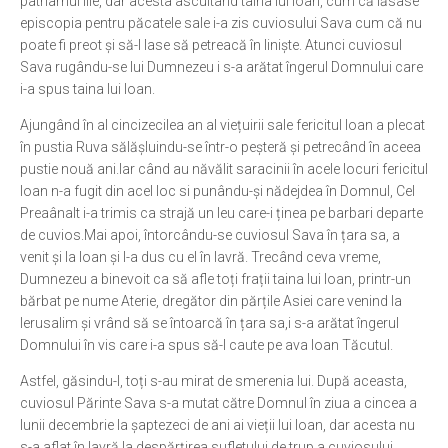
patriarhul Ilie, dar acesta ascultând taina lui Ioan, cum că lăsase
episcopia pentru păcatele sale i-a zis cuviosului Sava cum că nu
poate fi preot și să-l lase să petreacă în liniște. Atunci cuviosul
Sava rugându-se lui Dumnezeu i s-a arătat îngerul Domnului care
i-a spus taina lui Ioan.
Ajungând în al cincizecilea an al viețuirii sale fericitul Ioan a plecat
în pustia Ruva sălășluindu-se într-o peșteră și petrecând în aceea
pustie nouă ani.Iar când au năvălit saracinii în acele locuri fericitul
Ioan n-a fugit din acel loc si punându-și nădejdea în Domnul, Cel
Preaânalt i-a trimis ca strajă un leu care-i ținea pe barbari departe
de cuvios.Mai apoi, întorcându-se cuviosul Sava în țara sa, a
venit și la Ioan și l-a dus cu el în lavră. Trecând ceva vreme,
Dumnezeu a binevoit ca să afle toți frații taina lui Ioan, printr-un
bărbat pe nume Aterie, dregător din părțile Asiei care venind la
Ierusalim și vrând să se întoarcă în țara sa,i s-a arătat îngerul
Domnului în vis care i-a spus să-l caute pe ava Ioan Tăcutul.
Astfel, găsindu-l, toți s-au mirat de smerenia lui. După aceasta,
cuviosul Părinte Sava s-a mutat către Domnul în ziua a cincea a
lunii decembrie la șaptezeci de ani ai vieții lui Ioan, dar acesta nu
s-a aflat în lavră la despărțirea sufletului de trup a cuviosului