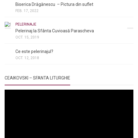
Biserica Drăgănescu – Pictura din suflet
FEB. 17, 2022
PELERINAJE
Pelerinaj la Sfânta Cuvioasă Parascheva
OCT. 15, 2019
NOI ȘI BISERICA
/
PELERINAJE
/
RÂNDUIELI LITURGICE
Ce este pelerinajul?
OCT. 12, 2018
CEAIKOVSKI – SFANTA LITURGHIE