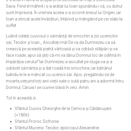
Sava. Fiind el mâhnit i s-a arătat lui Ioan spunându-i că, cu duhul
sunt împreună. În vremea aceea s-a scornit eresul lui Origen, iar
Ioan a stricat acele învățături, întărind și mângâind pe cei slabi la
suflet.
Luând odată cuviosul o sămânță de smochin a zis ucenicilor
săi, Teodor și Ioan:,, Ascultați-mă! De va da Dumnezeu ca să
crească pe această piatră vârtoasă și va odrăsli stâlpări și va
face roade, apoi să știți că-mi va dărui Domnul loc de odihnă în
împărăția cerului!’’Iar Dumnezeu a ascultat pe sluga sa și a
odrăslit sămânța și a dat roadă trei smochine, iar bătrânul
luându-le le-a mâncat cu ucenicii săi. Apoi pregătindu-se de
moarte,viețuind toți anii vieții sale o sută patru ani a adormit întru
Domnul, Căruia I se cuvine slavă în veci. Amin.
Tot în această zi:
Sfântul Cuvios Gheorghe de la Cernica și Căldărușani
(+1806)
Sfantul Proroc Sofronie
Sfântul Mucenic Teodor, episcopul Alexandriei