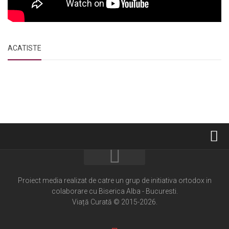
ACATISTE
Home
Cultură creștină
Proiect media realizat de catre un grup de initiativa ortodox in
colaborare cu Biserica Alba - Bucuresti.
Pateric Atonit
Viață Curată © 2015-2026.
Istoria Bisericii