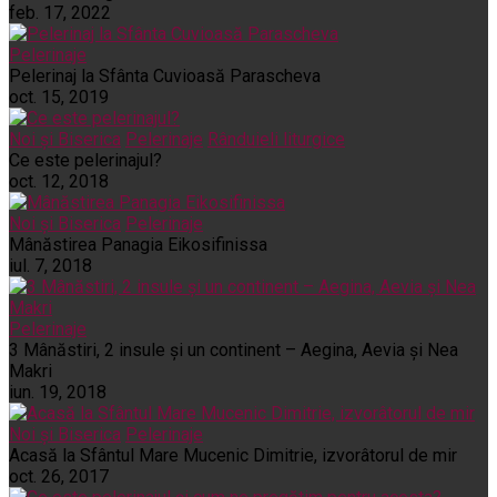
feb. 17, 2022
Pelerinaje
Pelerinaj la Sfânta Cuvioasă Parascheva
oct. 15, 2019
Noi și Biserica
Pelerinaje
Rânduieli liturgice
Ce este pelerinajul?
oct. 12, 2018
Noi și Biserica
Pelerinaje
Mânăstirea Panagia Eikosifinissa
iul. 7, 2018
Pelerinaje
3 Mânăstiri, 2 insule și un continent – Aegina, Aevia și Nea
Makri
iun. 19, 2018
Noi și Biserica
Pelerinaje
Acasă la Sfântul Mare Mucenic Dimitrie, izvorâtorul de mir
oct. 26, 2017