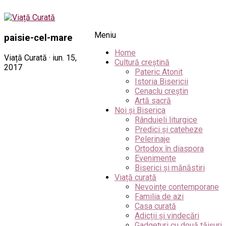
Meniu
paisie-cel-mare
Home
Viață Curată · iun. 15,
Cultură creștină
2017
Pateric Atonit
Istoria Bisericii
Cenaclu creștin
Artă sacră
Noi și Biserica
Rânduieli liturgice
Predici și cateheze
Pelerinaje
Ortodox în diaspora
Evenimente
Biserici și mănăstiri
Viață curată
Nevoințe contemporane
Familia de azi
Casa curată
Adicții și vindecări
Gadgeturi cu două tăișuri