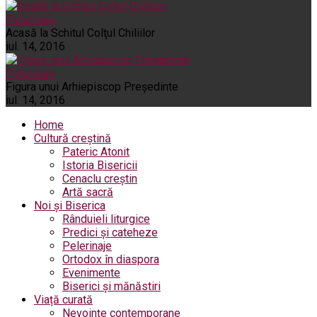
Pelerinaje
Acasă la Schitul Colţul Chiliilor
iul. 14, 2016
Pelerinaje
Figura unui Arhiepiscop Preşedinte
iul. 14, 2016
Home
Cultură creștină
Pateric Atonit
Istoria Bisericii
Cenaclu creștin
Artă sacră
Noi și Biserica
Rânduieli liturgice
Predici și cateheze
Pelerinaje
Ortodox în diaspora
Evenimente
Biserici și mănăstiri
Viață curată
Nevoințe contemporane