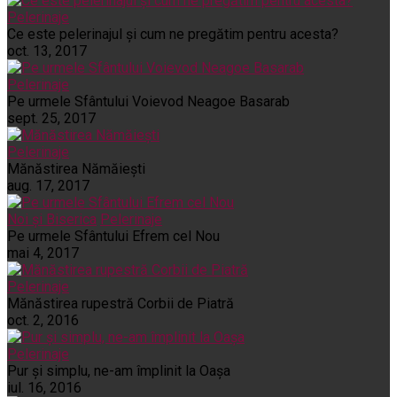
Pelerinaje
Ce este pelerinajul şi cum ne pregătim pentru acesta?
oct. 13, 2017
Pelerinaje
Pe urmele Sfântului Voievod Neagoe Basarab
sept. 25, 2017
Pelerinaje
Mănăstirea Nămăiești
aug. 17, 2017
Noi și Biserica
Pelerinaje
Pe urmele Sfântului Efrem cel Nou
mai 4, 2017
Pelerinaje
Mănăstirea rupestră Corbii de Piatră
oct. 2, 2016
Pelerinaje
Pur şi simplu, ne-am împlinit la Oaşa
iul. 16, 2016