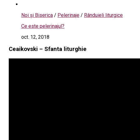
Noi și Biserica
/
Pelerinaje
/
Rânduieli liturgice
Ce este pelerinajul?
oct. 12, 2018
Ceaikovski – Sfanta liturghie