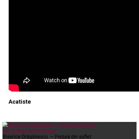
Acatiste
Noi și Biserica
Pelerinaje
Biserica Drăgănescu – Pictura din suflet