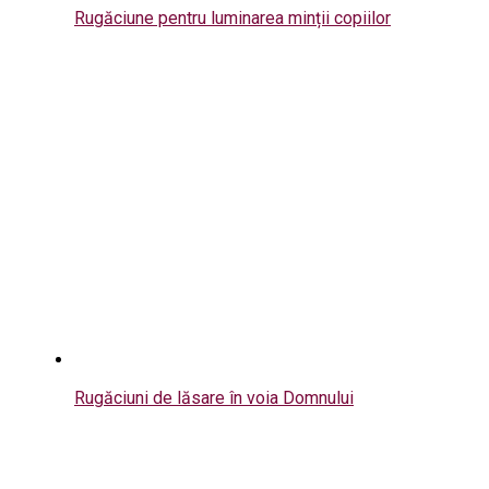
Rugăciune pentru luminarea minții copiilor
Rugăciuni de lăsare în voia Domnului