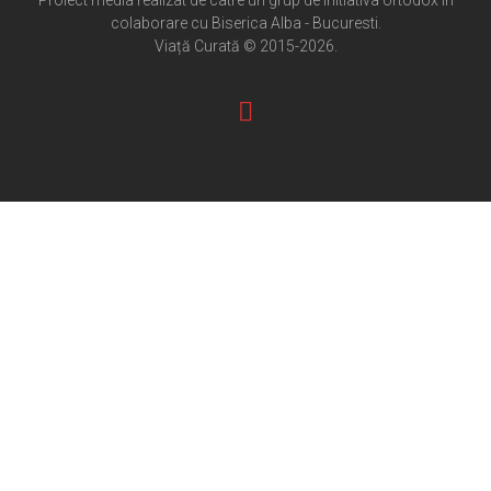
Proiect media realizat de catre un grup de initiativa ortodox in
colaborare cu Biserica Alba - Bucuresti.
Pateric Atonit
Viață Curată © 2015-2026.
Istoria Bisericii
Cenaclu creștin
Artă sacră
Noi și Biserica
Rânduieli liturgice
Predici și cateheze
Pelerinaje
Ortodox în diaspora
Evenimente
Biserici și mănăstiri
Viață curată
Nevoințe contemporane