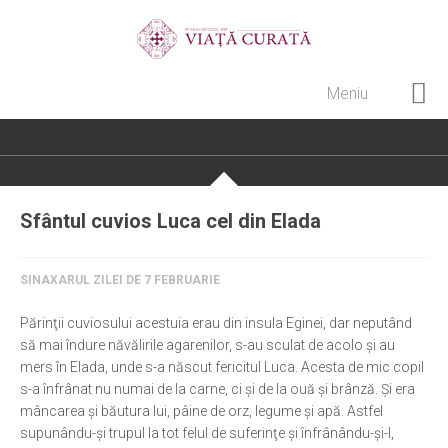
Meniu
Home
Cultură creștină
Pateric Atonit
Sfântul cuvios Luca cel din Elada
Istoria Bisericii
Cenaclu creștin
SINAXARUL ZILEI DE 7 FEBRUARIE
Artă sacră
Părinţii cuviosului acestuia erau din insula Eginei, dar neputând
Noi și Biserica
să mai îndure năvălirile agarenilor, s-au sculat de acolo şi au
mers în Elada, unde s-a născut fericitul Luca. Acesta de mic copil
Rânduieli liturgice
s-a înfrânat nu numai de la carne, ci şi de la ouă şi brânză. Şi era
mâncarea şi băutura lui, pâine de orz, legume şi apă. Astfel
Predici și cateheze
supunându-şi trupul la tot felul de suferinţe şi înfrânându-şi-l,
Pelerinaje