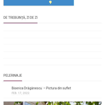
DE TREBUINȚĂ, ZI DE ZI
Rugăciunile Sfintei Treimi
Rugăciunea Sfântului Efrem Sirul
Rugăciune pentru luminarea minții copiilor
Rugăciuni de lăsare în voia Domnului
Rugăciuni de mulțumire
Rugăciuni către Sfânta Cuvioasă Parascheva
PELERINAJE
NOI ȘI BISERICA
/
PELERINAJE
Biserica Drăgănescu – Pictura din suflet
FEB. 17, 2022