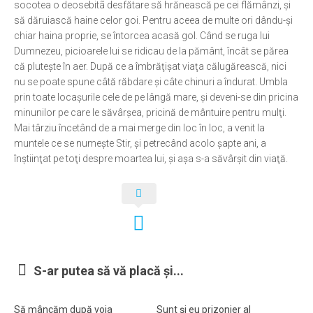
socotea o deosebitã desfătare să hrănească pe cei flămânzi, şi
să dăruiască haine celor goi. Pentru aceea de multe ori dându-şi
Ortodox în diaspora
chiar haina proprie, se întorcea acasă gol. Când se ruga lui
Evenimente
Dumnezeu, picioarele lui se ridicau de la pământ, încât se părea
că pluteşte în aer. După ce a îmbrăţişat viaţa călugărească, nici
Biserici și mănăstiri
nu se poate spune câtă răbdare şi câte chinuri a îndurat. Umbla
Viață curată
prin toate locaşurile cele de pe lângă mare, şi deveni-se din pricina
minunilor pe care le săvârşea, pricină de mântuire pentru mulţi.
Nevoințe contemporane
Mai târziu încetând de a mai merge din loc în loc, a venit la
Familia de azi
muntele ce se numeşte Stir, şi petrecând acolo şapte ani, a
înştiinţat pe toţi despre moartea lui, şi aşa s-a săvârşit din viaţă.
Casa curată
Adicții și vindecări
Gadgeturi cu două tăișuri
Bucătărie biblică
Interviuri
S-ar putea să vă placă și...
Puncte de Vedere
Să mâncăm după voia
Sunt şi eu prizonier al