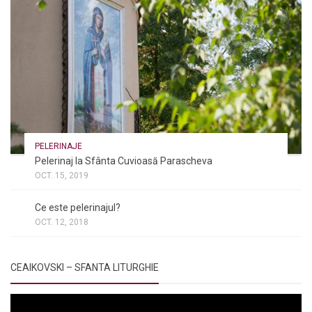
PELERINAJE
Pelerinaj la Sfânta Cuvioasă Parascheva
OCT. 15, 2019
NOI ȘI BISERICA
/
PELERINAJE
/
RÂNDUIELI LITURGICE
Ce este pelerinajul?
OCT. 12, 2018
CEAIKOVSKI – SFANTA LITURGHIE