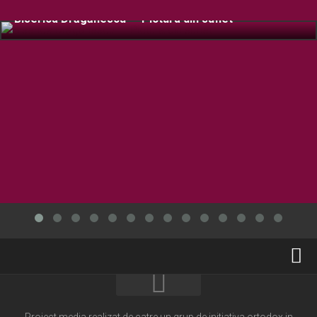
Biserica Drăgănescu – Pictura din suflet
Home
Cultură creștină